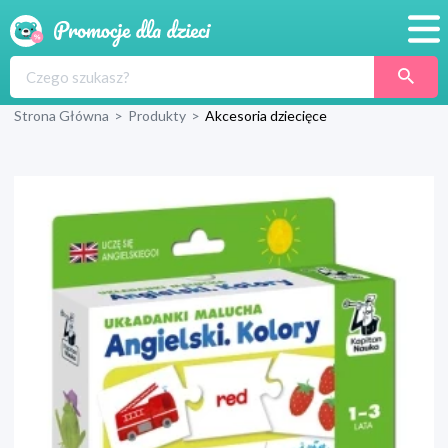
Promocje
Strona Główna
>
Produkty
>
Akcesoria dziecięce
Produkty
Sklepy
Blog
Wyprawka