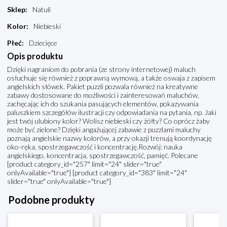
Sklep
:
Natuli
Kolor
:
Niebieski
Płeć
:
Dziecięce
Opis produktu
Dzięki nagraniom do pobrania (ze strony internetowej) maluch
osłuchuje się również z poprawną wymową, a także oswaja z zapisem
angielskich słówek. Pakiet puzzli pozwala również na kreatywne
zabawy dostosowane do możliwości i zainteresowań maluchów,
zachęcając ich do szukania pasujących elementów, pokazywania
paluszkiem szczegółów ilustracji czy odpowiadania na pytania, np. Jaki
jest twój ulubiony kolor? Wolisz niebieski czy żółty? Co oprócz żaby
może być zielone? Dzięki angażującej zabawie z puzzlami maluchy
poznają angielskie nazwy kolorów, a przy okazji trenują koordynację
oko-ręka, spostrzegawczość i koncentrację.Rozwój: nauka
angielskiego, koncentracja, spostrzegawczość, pamięć. Polecane
[product category_id="257" limit="24" slider="true"
onlyAvailable="true"] [product category_id="383" limit="24"
slider="true" onlyAvailable="true"]
Podobne produkty