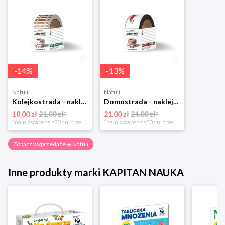
-
14
%
-
13
%
Natuli
Natuli
Kolejkostrada - naklejaj tory Zuzutoys
Domostrada - naklejaj ulice Zuzutoys
18.00 zł
21.00 zł*
21.00 zł
24.00 zł*
*najniższa cena z 30 dni przed obniżką
*najniższa cena z 30 dni przed obniżką
Zobacz wyprzedaże w Natuli
Inne produkty marki KAPITAN NAUKA