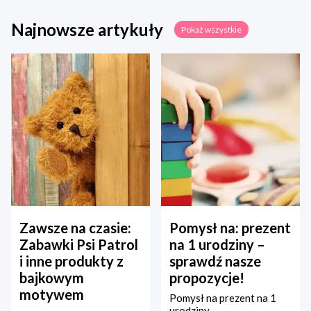
Najnowsze artykuły
Pokaż wszystkie
Zawsze na czasie:
Pomysł na: prezent
Zabawki Psi Patrol
na 1 urodziny –
i inne produkty z
sprawdź nasze
bajkowym
propozycje!
motywem
Pomysł na prezent na 1
urodziny