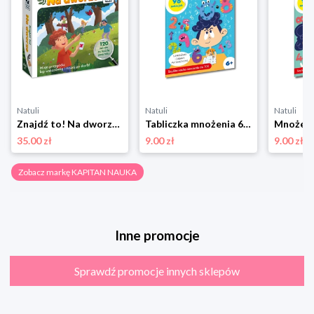
Natuli
Natuli
Natuli
Znajdź to! Na dworze Kapitan nauka
Tabliczka mnożenia 6+ Kapitan Nauka Kapitan nauka
35.00 zł
9.00 zł
9.00 zł
Zobacz markę KAPITAN NAUKA
Inne promocje
Sprawdź promocje innych sklepów