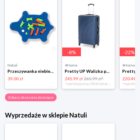
-
8
%
-
22
%
Natuli
4Home
4Home
Przeszywanka niebieski żółw Lobito
Pretty UP Walizka podróżna z tworzywa sztucznego ABS03 L, niebieski Pretty Up
39.00 zł
245.99 zł
265.99 zł*
220.49 z
*najniższa cena z 30 dni przed obniżką
Zobacz akcesoria dziecięce
Wyprzedaże w sklepie Natuli