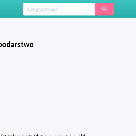
podarstwo
 są tradycyjną zabawką dla dzieci od kilku lat.