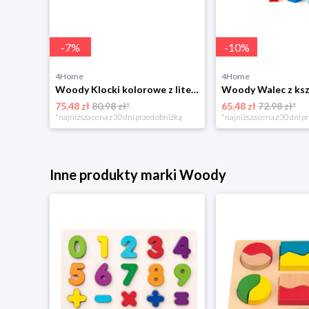
-
7
%
-
10
%
4Home
4Home
okeyem
Woody Klocki kolorowe z literkami i cyferkami, 40 szt.
Woody Walec z ksz
75.48 zł
80.98 zł*
65.48 zł
72.98 zł*
niżką
*najniższa cena z 30 dni przed obniżką
*najniższa cena z 30 dni p
Inne produkty marki Woody