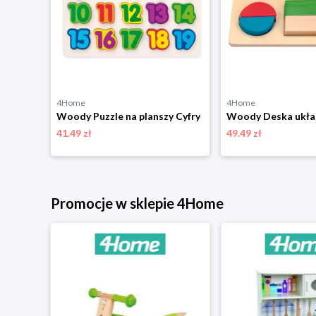
4Home
4Home
Woody Pociąg składany z nadrukiem, światłem i dźwiękiem
Woody Puzzle na planszy Cyfry
41.49 zł
49.49 zł
niżką
Promocje w sklepie 4Home