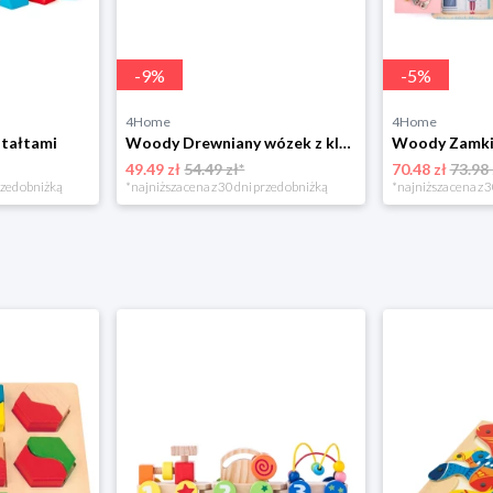
-
9
%
-
5
%
4Home
4Home
tałtami
Woody Drewniany wózek z klockami, 34 elem.
Woody Zamki 
49.49 zł
54.49 zł*
70.48 zł
73.98 
rzed obniżką
*najniższa cena z 30 dni przed obniżką
*najniższa cena z 3