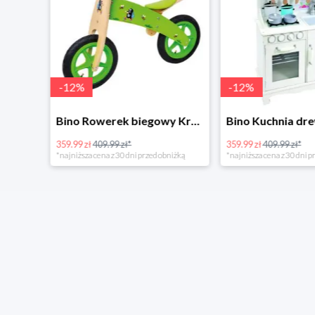
-
12
%
-
12
%
4Home Koc baranek świecący Dino
Bino Rowerek biegowy Krecik
359.99 zł
409.99 zł*
359.99 zł
409.99 zł*
*najniższa cena z 30 dni przed obniżką
*najniższa cena z 30 dni p