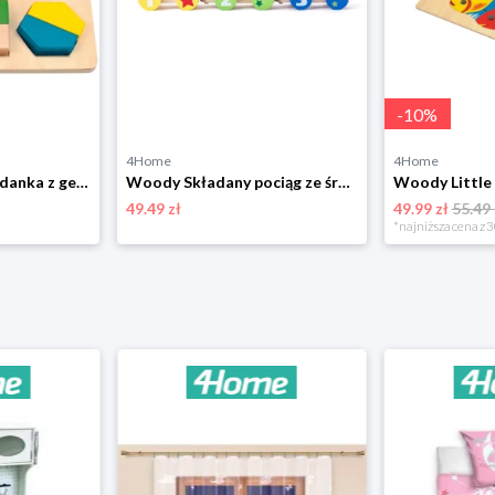
-
10
%
4Home
4Home
Woody Deska układanka z geometrycznymi kształtami
Woody Składany pociąg ze śrubą
Woody Little
49.49 zł
49.99 zł
55.49 
*najniższa cena z 3