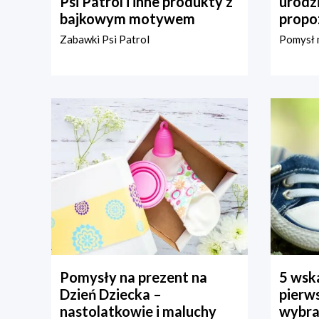
Psi Patrol i inne produkty z
urodz
bajkowym motywem
propo
Zabawki Psi Patrol
Pomysł n
Pomysły na prezent na
5 wska
Dzień Dziecka –
pierws
nastolatkowie i maluchy
wybra