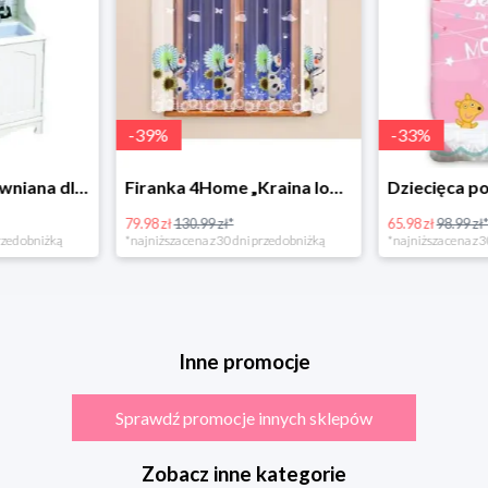
-
39
%
-
33
%
Bino Kuchnia drewniana dla dzieci Provence
Firanka 4Home „Kraina lodu” (Frozen)
79.98 zł
130.99 zł*
65.98 zł
98.99 zł
rzed obniżką
*najniższa cena z 30 dni przed obniżką
*najniższa cena z 3
Inne promocje
Sprawdź promocje innych sklepów
Zobacz inne kategorie