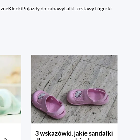
czne
Klocki
Pojazdy do zabawy
Lalki, zestawy i figurki
3 wskazówki, jakie sandałki