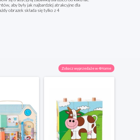
tów, aby były jak najbardziej atrakcyjne dla
każdy obrazek składa się tylko z 4
Zobacz wyprzedaże w 4Home