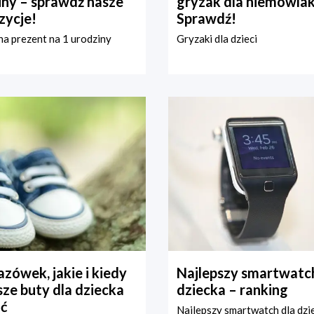
iny – sprawdź nasze
gryzak dla niemowla
zycje!
Sprawdź!
a prezent na 1 urodziny
Gryzaki dla dzieci
zówek, jakie i kiedy
Najlepszy smartwatch
ze buty dla dziecka
dziecka – ranking
ć
Najlepszy smartwatch dla dzi