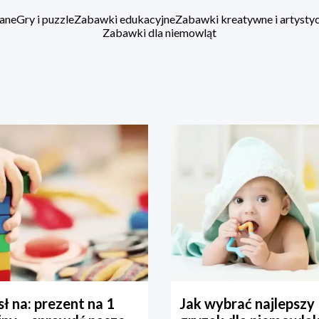
ane
Gry i puzzle
Zabawki edukacyjne
Zabawki kreatywne i artysty
Zabawki dla niemowląt
ł na: prezent na 1
Jak wybrać najlepszy