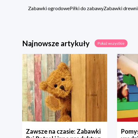
Zabawki ogrodowe
Piłki do zabawy
Zabawki drewni
Najnowsze artykuły
Pokaż wszystkie
Zawsze na czasie: Zabawki
Pomys