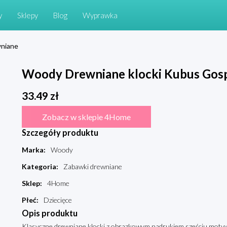
y
Sklepy
Blog
Wyprawka
wniane
Woody Drewniane klocki Kubus Gos
33.49
zł
Zobacz w sklepie 4Home
Szczegóły produktu
Marka
:
Woody
Kategoria
:
Zabawki drewniane
Sklep
:
4Home
Płeć
:
Dziecięce
Opis produktu
Klasyczne drewniane klocki z obrazkowym nadrukiem sześciu motywów