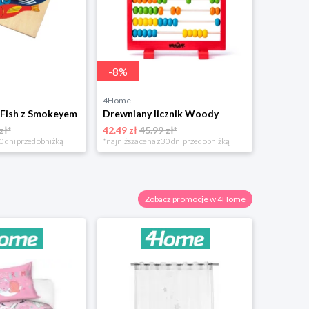
-
8
%
4Home
4Home
 Fish z Smokeyem
Drewniany licznik Woody
zł*
42.49 zł
45.99 zł*
95.49 zł
0 dni przed obniżką
*najniższa cena z 30 dni przed obniżką
Zobacz promocje w 4Home