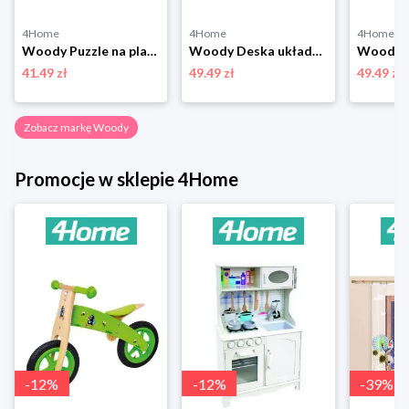
4Home
4Home
4Home
Woody Puzzle na planszy Cyfry
Woody Deska układanka z geometrycznymi kształtami
41.49 zł
49.49 zł
49.49 zł
Zobacz markę Woody
Promocje w sklepie 4Home
-
12
%
-
12
%
-
39
%