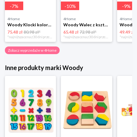
-
7
%
-
10
%
-
9
%
4Home
4Home
4Home
Woody Klocki kolorowe z literkami i cyferkami, 40 szt.
Woody Walec z kształtami
75.48 zł
80.98 zł*
65.48 zł
72.98 zł*
49.49 zł
*najniższa cena z 30 dni przed obniżką
*najniższa cena z 30 dni przed obniżką
Zobacz wyprzedaże w 4Home
Inne produkty marki Woody