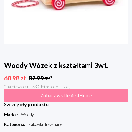
Woody Wózek z kształtami 3w1
68.98
zł
82.99
zł
*
* najniższa cena z 30 dni przed obniżką
Zobacz w sklepie 4Home
Szczegóły produktu
Marka
:
Woody
Kategoria
:
Zabawki drewniane