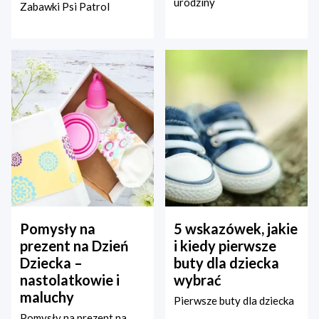
urodziny
Zabawki Psi Patrol
Pomysły na
5 wskazówek, jakie
prezent na Dzień
i kiedy pierwsze
Dziecka –
buty dla dziecka
nastolatkowie i
wybrać
maluchy
Pierwsze buty dla dziecka
Pomysły na prezent na