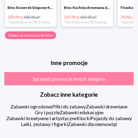
Bino Rowerek biegowy Krecik
Bino Kuchnia drewniana dla dzieci Provence
359.99 zł
409.99 zł*
359.99 zł
409.99 zł*
79.98 zł
13
*najniższa cena z 30 dni przed obniżką
*najniższa cena z 30 dni przed obniżką
Zobacz promocje w 4Home
Inne promocje
Sprawdź promocje innych sklepów
Zobacz inne kategorie
Zabawki ogrodowe
Piłki do zabawy
Zabawki drewniane
Gry i puzzle
Zabawki edukacyjne
Zabawki kreatywne i artystyczne
Klocki
Pojazdy do zabawy
Lalki, zestawy i figurki
Zabawki dla niemowląt