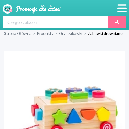
Promocje
Strona Główna
>
Produkty
>
Gry i zabawki
>
Zabawki drewniane
Produkty
Sklepy
Blog
Wyprawka