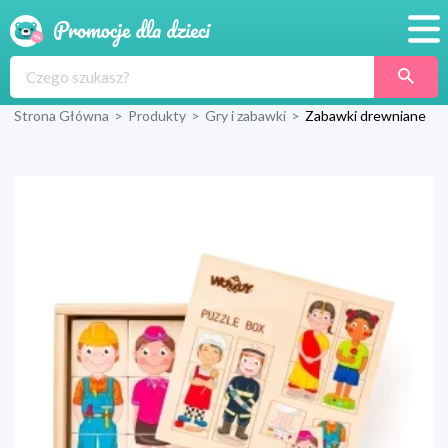
Promocje
Strona Główna
>
Produkty
>
Gry i zabawki
>
Zabawki drewniane
Produkty
Sklepy
Blog
Wyprawka