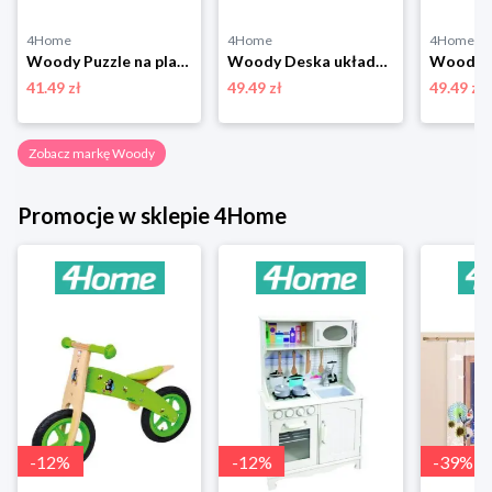
4Home
4Home
4Home
Woody Puzzle na planszy Cyfry
Woody Deska układanka z geometrycznymi kształtami
41.49 zł
49.49 zł
49.49 zł
Zobacz markę Woody
Promocje w sklepie 4Home
-
12
%
-
12
%
-
39
%