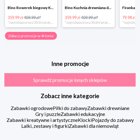
Bino Rowerek biegowy Krecik
Bino Kuchnia drewniana dla dzieci Provence
359.99 zł
409.99 zł*
359.99 zł
409.99 zł*
79.98 zł
13
*najniższa cena z 30 dni przed obniżką
*najniższa cena z 30 dni przed obniżką
Zobacz promocje w 4Home
Inne promocje
Sprawdź promocje innych sklepów
Zobacz inne kategorie
Zabawki ogrodowe
Piłki do zabawy
Zabawki drewniane
Gry i puzzle
Zabawki edukacyjne
Zabawki kreatywne i artystyczne
Klocki
Pojazdy do zabawy
Lalki, zestawy i figurki
Zabawki dla niemowląt