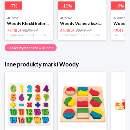
-
7
%
-
10
%
-
9
%
4Home
4Home
4Home
Woody Klocki kolorowe z literkami i cyferkami, 40 szt.
Woody Walec z kształtami
75.48 zł
80.98 zł*
65.48 zł
72.98 zł*
49.49 zł
*najniższa cena z 30 dni przed obniżką
*najniższa cena z 30 dni przed obniżką
Zobacz wyprzedaże w 4Home
Inne produkty marki Woody