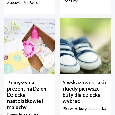
urodziny
Zabawki Psi Patrol
Pomysły na
5 wskazówek, jakie
prezent na Dzień
i kiedy pierwsze
Dziecka –
buty dla dziecka
nastolatkowie i
wybrać
maluchy
Pierwsze buty dla dziecka
Pomysły na prezent na