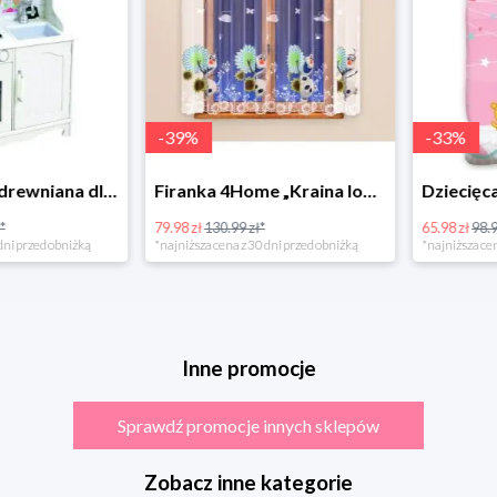
-
39
%
-
33
%
Bino Kuchnia drewniana dla dzieci Provence
Firanka 4Home „Kraina lodu” (Frozen)
79.98 zł
130.99 zł*
65.98 zł
98.99 zł
rzed obniżką
*najniższa cena z 30 dni przed obniżką
*najniższa cena z 3
Inne promocje
Sprawdź promocje innych sklepów
Zobacz inne kategorie