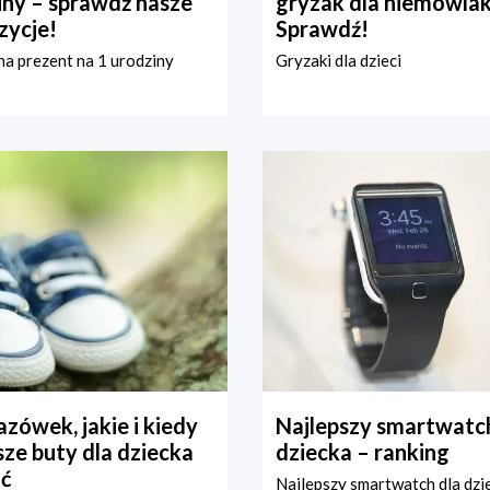
iny – sprawdź nasze
gryzak dla niemowla
zycje!
Sprawdź!
a prezent na 1 urodziny
Gryzaki dla dzieci
zówek, jakie i kiedy
Najlepszy smartwatch
ze buty dla dziecka
dziecka – ranking
ć
Najlepszy smartwatch dla dzi