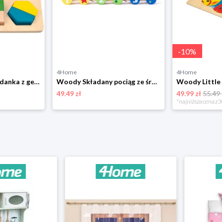
-
10
%
4Home
4Home
Woody Deska układanka z geometrycznymi kształtami
Woody Składany pociąg ze śrubą
Woody Little
49.49 zł
49.99 zł
55.49 
*najniższa cena z 3