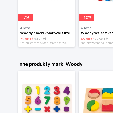
-
7
%
-
10
%
4Home
4Home
okeyem
Woody Klocki kolorowe z literkami i cyferkami, 40 szt.
Woody Walec z ksz
75.48 zł
80.98 zł*
65.48 zł
72.98 zł*
niżką
*najniższa cena z 30 dni przed obniżką
*najniższa cena z 30 dni p
Inne produkty marki Woody