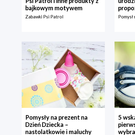
Psi Patrol i inne produkty z
urodz
bajkowym motywem
propo
Zabawki Psi Patrol
Pomysł n
Pomysły na prezent na
5 wska
Dzień Dziecka –
pierws
nastolatkowie i maluchy
wybra