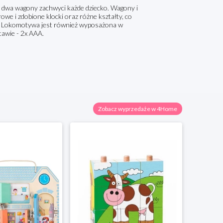
 dwa wagony zachwyci każde dziecko. Wagony i
e i zdobione klocki oraz różne kształty, co
i. Lokomotywa jest również wyposażona w
tawie - 2x AAA.
Zobacz wyprzedaże w 4Home