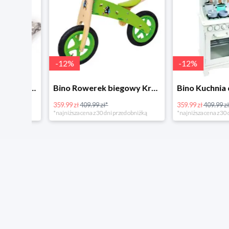
-
12
%
-
12
%
4Home Koc baranek świecący Dino
Bino Rowerek biegowy Krecik
359.99 zł
409.99 zł*
359.99 zł
409.99 zł*
*najniższa cena z 30 dni przed obniżką
*najniższa cena z 30 dni p