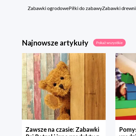
Zabawki ogrodowe
Piłki do zabawy
Zabawki drewni
Najnowsze artykuły
Pokaż wszystkie
Zawsze na czasie: Zabawki
Pomys