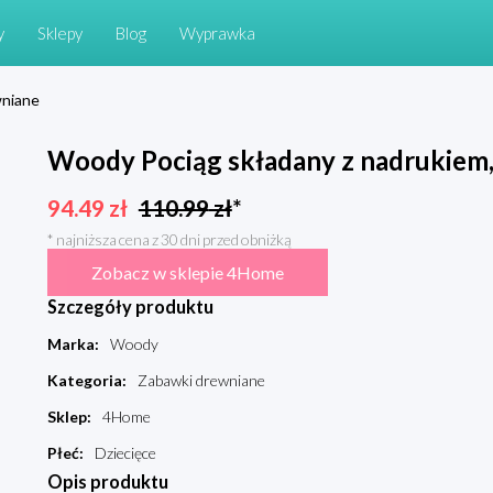
y
Sklepy
Blog
Wyprawka
wniane
Woody Pociąg składany z nadrukiem,
94.49
zł
110.99
zł
*
* najniższa cena z 30 dni przed obniżką
Zobacz w sklepie 4Home
Szczegóły produktu
Marka
:
Woody
Kategoria
:
Zabawki drewniane
Sklep
:
4Home
Płeć
:
Dziecięce
Opis produktu