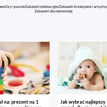
ane
Gry i puzzle
Zabawki edukacyjne
Zabawki kreatywne i artysty
Zabawki dla niemowląt
ł na: prezent na 1
Jak wybrać najlepszy