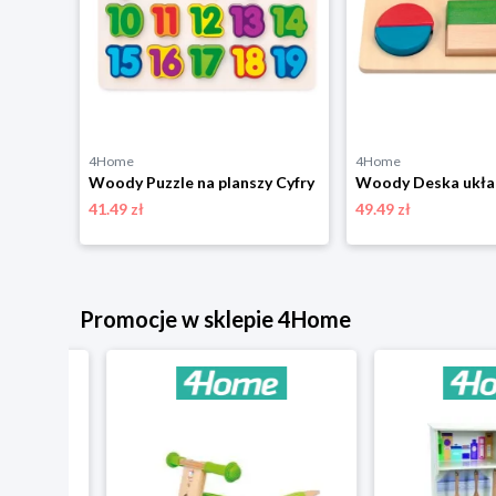
4Home
4Home
Woody Pociąg składany z nadrukiem, światłem i dźwiękiem
Woody Puzzle na planszy Cyfry
41.49 zł
49.49 zł
niżką
Promocje w sklepie 4Home