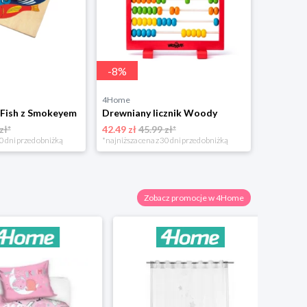
-
8
%
4Home
4Home
 Fish z Smokeyem
Drewniany licznik Woody
zł*
42.49 zł
45.99 zł*
95.49 zł
0 dni przed obniżką
*najniższa cena z 30 dni przed obniżką
Zobacz promocje w 4Home