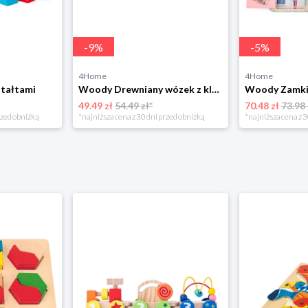
-
9
%
-
5
%
4Home
4Home
tałtami
Woody Drewniany wózek z klockami, 34 elem.
Woody Zamki 
49.49 zł
54.49 zł*
70.48 zł
73.98 
rzed obniżką
*najniższa cena z 30 dni przed obniżką
*najniższa cena z 3