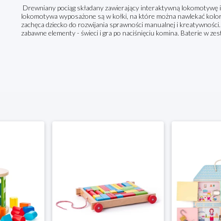
Drewniany pociąg składany zawierający interaktywną lokomotywę i
lokomotywa wyposażone są w kołki, na które można nawlekać kolorow
zachęca dziecko do rozwijania sprawności manualnej i kreatywnośc
zabawne elementy - świeci i gra po naciśnięciu komina. Baterie w zes