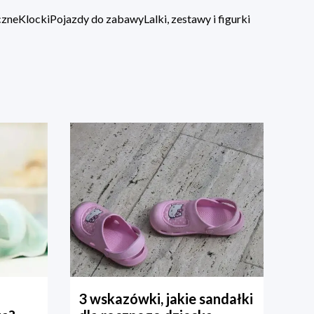
czne
Klocki
Pojazdy do zabawy
Lalki, zestawy i figurki
3 wskazówki, jakie sandałki