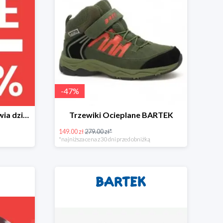
-
47
%
Wyprzedaż do -50% obuwia dziecięcego
Trzewiki Ocieplane BARTEK
149.00 zł
279.00 zł*
*najniższa cena z 30 dni przed obniżką