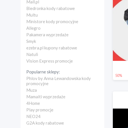
Mall.pl
Biedronka kody rabatowe
Multu
Ministore kody promocyjne
Allegro
Pakamera wyprzedaże
Smyk
ezebra.pl kupony rabatowe
Natuli
Vision Express promocje
Popularne sklepy:
50%
Phlov by Anna Lewandowska kody
promocyjne
Muza
Mamaiti wyprzedaże
4Home
Play promocje
NEO24
G2A kody rabatowe