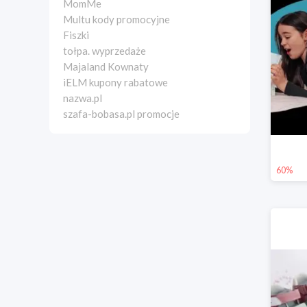
MomMe
Multu kody promocyjne
Fiszki
tołpa. wyprzedaże
Majaland Kownaty
iELM kupony rabatowe
nazwa.pl
szafa-bobasa.pl promocje
60%