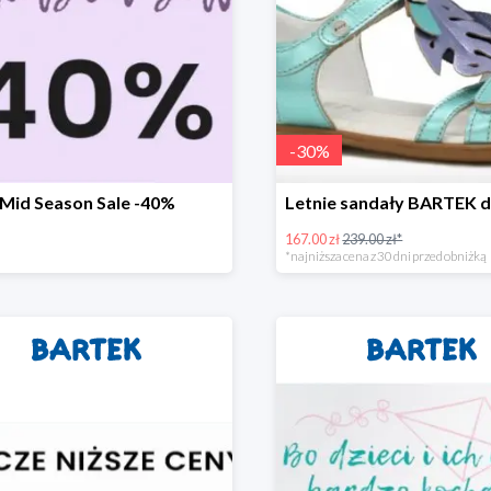
-
30
%
Mid Season Sale -40%
167.00 zł
239.00 zł*
*najniższa cena z 30 dni przed obniżką