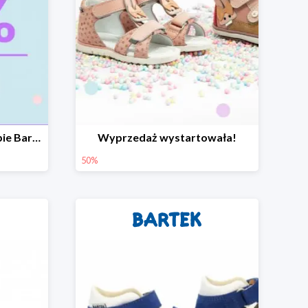
Letnia wyprzedaż w sklepie Bartek do -50%
Wyprzedaż wystartowała!
50%