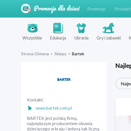
Promocje
Produkt
Wszystkie
Edukacja
Ubrania
Gry i zabawki
K
Strona Główna
>
Sklepy
>
Bartek
Najle
Najn
Kontakt:
www.bartek.com.pl
BARTEK jest polską firmą,
największym producentem obuwia
dziecięcego w kraju i jedyną tak liczną