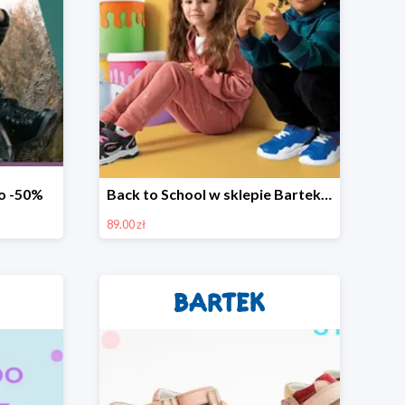
do -50%
Back to School w sklepie Bartek - buty do szkoły już od 89 zł
89.00 zł