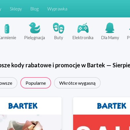
y
Sklepy
Blog
Wyprawka
armienie
Pielęgnacja
Buty
Elektronika
Dla Mamy
P
psze kody rabatowe i promocje w
Bartek
—
Sierpi
owsze
Popularne
Wkrótce wygasną