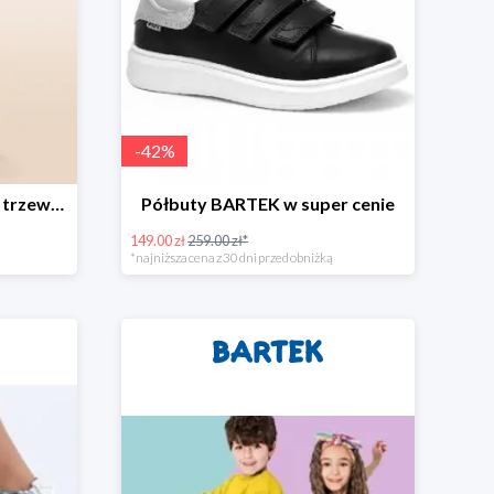
-
42
%
-20% na wybrane modele trzewików
Półbuty BARTEK w super cenie
149.00 zł
259.00 zł*
*najniższa cena z 30 dni przed obniżką