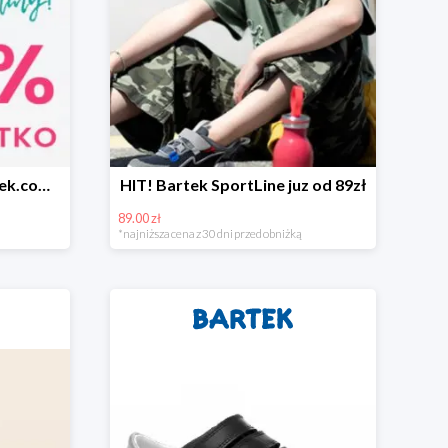
-15% na wszystko w bartek.com.pl
HIT! Bartek SportLine juz od 89zł
89.00 zł
*najniższa cena z 30 dni przed obniżką