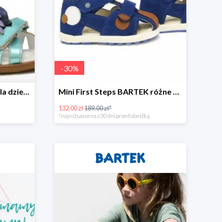
-
30
%
Letnie sandały BARTEK dla dziewcząt
Mini First Steps BARTEK różne kolory
132.00 zł
189.00 zł*
*najniższa cena z 30 dni przed obniżką