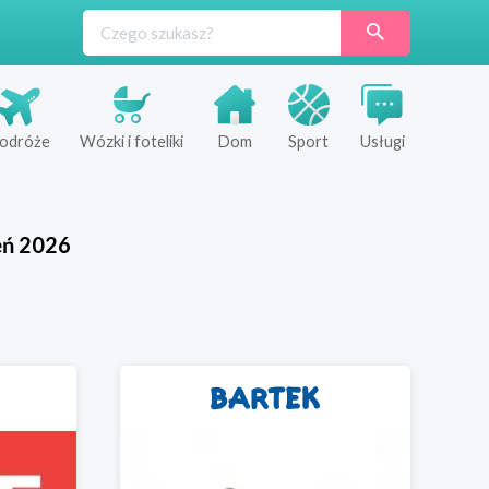
odróże
Wózki i foteliki
Dom
Sport
Usługi
eń
2026