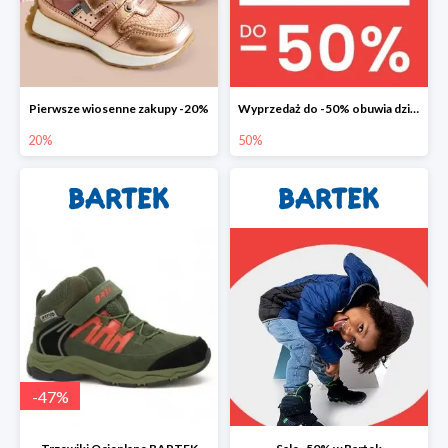
Pierwsze wiosenne zakupy -20%
Wyprzedaż do -50% obuwia dziecięcego
20%
50%
-
47
%