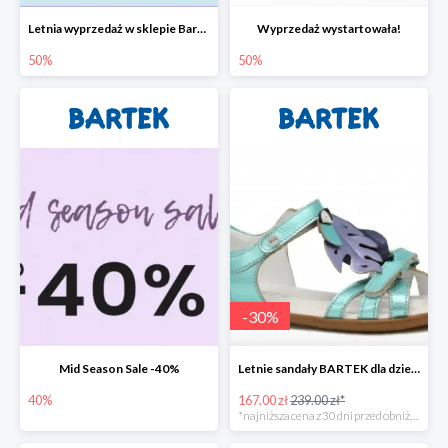
Letnia wyprzedaż w sklepie Bartek do -50%
Wyprzedaż wystartowała!
50%
50%
-
30
%
Mid Season Sale -40%
Letnie sandały BARTEK dla dziewcząt
40%
167.00 zł
239.00 zł*
*najniższa cena z 30 dni przed obniżką