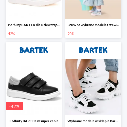
Półbuty BARTEK dla Dziewcząt -42%
-20% na wybrane modele trzewików
42%
20%
-
42
%
Półbuty BARTEK w super cenie
Wybrane modele w sklepie Bartek do -30%