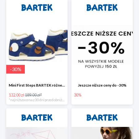
-
30
%
Mini First Steps BARTEK różne kolory
Jeszcze niższe ceny do -30%
132.00 zł
189.00 zł*
30%
*najniższa cena z 30 dni przed obniżką