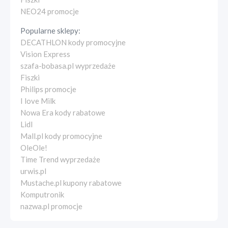
NEO24 promocje
Popularne sklepy:
DECATHLON kody promocyjne
Vision Express
szafa-bobasa.pl wyprzedaże
Fiszki
Philips promocje
I love Milk
Nowa Era kody rabatowe
Lidl
Mall.pl kody promocyjne
OleOle!
Time Trend wyprzedaże
urwis.pl
Mustache.pl kupony rabatowe
Komputronik
nazwa.pl promocje