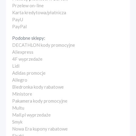
Przelew on-line
Karta kredytowa/płatnicza
PayU
PayPal
Podobne sklepy:
DECATHLON kody promocyjne
Aliexpress
4F wyprzedaże
Lidl
Adidas promocje
Allegro
Biedronka kody rabatowe
Ministore
Pakamera kody promocyjne
Multu
Mall.pl wyprzedaże
Smyk
Nowa Era kupony rabatowe
Fiszki