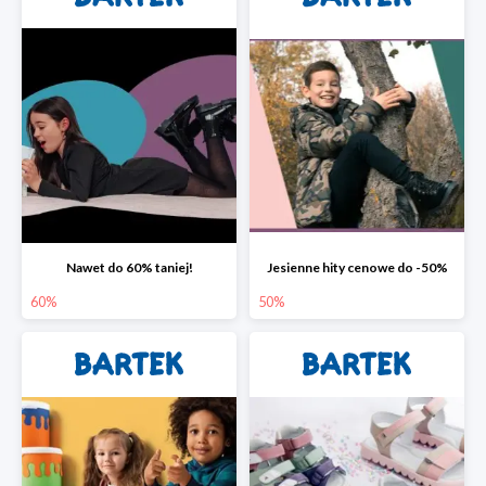
Nawet do 60% taniej!
Jesienne hity cenowe do -50%
60%
50%