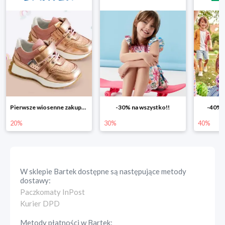
Pierwsze wiosenne zakupy -20%
-30% na wszystko!!
-40% n
20%
30%
40%
W sklepie
Bartek
dostępne są następujące metody
dostawy:
Paczkomaty InPost
Kurier DPD
Metody płatności w
Bartek
: