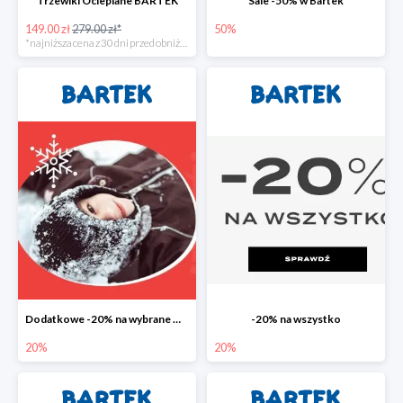
Trzewiki Ocieplane BARTEK
Sale -50% w Bartek
149.00 zł
279.00 zł*
50%
*najniższa cena z 30 dni przed obniżką
Dodatkowe -20% na wybrane modele z wyprzedaży
-20% na wszystko
20%
20%