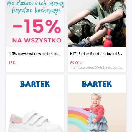
-15% na wszystko w bartek.com.pl
HIT! Bartek SportLine juz od 89zł
15%
89.00 zł
*najniższa cena z 30 dni przed obniżką