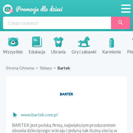
Promocje
Produkty
Sklepy
Wszystkie
Edukacja
Ubrania
Gry i zabawki
Karmienie
Pie
Blog
Strona Główna
>
Sklepy
>
Bartek
Wyprawka
www.bartek.com.pl
BARTEK jest polską firmą, największym producentem
obuwia dziecięcego w kraju i jedyną tak liczną siecią w