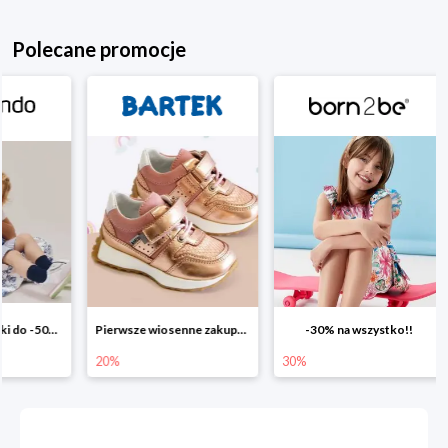
Polecane promocje
Pierwsze wiosenne zakupy -20%
-30% na wszystko!!
-40% n
20%
30%
40%