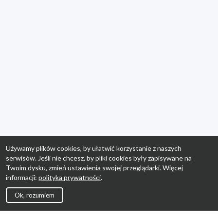
Używamy plików cookies, by ułatwić korzystanie z naszych
serwisów. Jeśli nie chcesz, by pliki cookies były zapisywane na
Twoim dysku, zmień ustawienia swojej przeglądarki. Więcej
informacji:
polityka prywatności
.
Ok, rozumiem