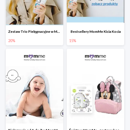
Zestaw Trio Pielęgnacyjne w MomMe -15%
Bestsellery MomMe Kicia Kocia
20%
15%