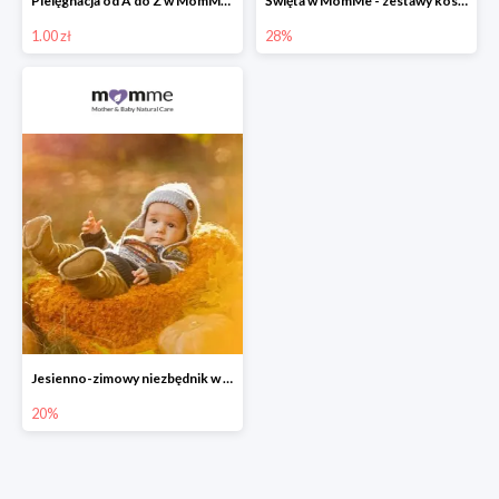
Pielęgnacja od A do Z w MomMe za 1 zł
Święta w MomMe - zestawy kosmetyków do -28%
1.00 zł
28%
Jesienno-zimowy niezbędnik w MomMe -20%
20%