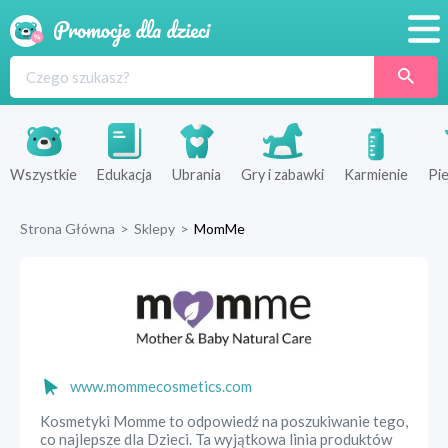
Promocje
Produkty
Sklepy
Wszystkie
Edukacja
Ubrania
Gry i zabawki
Karmienie
Pie
Blog
Strona Główna
>
Sklepy
>
MomMe
Wyprawka
www.mommecosmetics.com
Kosmetyki Momme to odpowiedź na poszukiwanie tego,
co najlepsze dla Dzieci. Ta wyjątkowa linia produktów