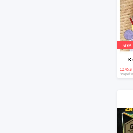
-
50
%
Ks
12.45 zł
*najniższ