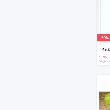
-
50
%
Ksią
10.95 zł
*najniższ