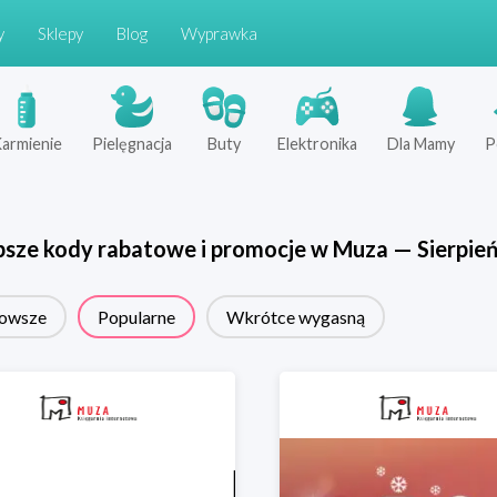
y
Sklepy
Blog
Wyprawka
armienie
Pielęgnacja
Buty
Elektronika
Dla Mamy
P
psze kody rabatowe i promocje w
Muza
—
Sierpie
owsze
Popularne
Wkrótce wygasną