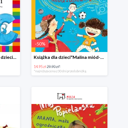
-
50
%
Książeczka "Alfabecik dla dzieci" -50%
Książka dla dzieci"Malina miód-dziewczyna" -50%
14.95 zł
29.90 zł*
*najniższa cena z 30 dni przed obniżką