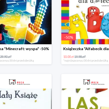
-
50
%
ka "Minecraft: wyspa" -50%
39.90 zł*
10.00 zł
19.98 zł*
a cena z 30 dni przed obniżką
*najniższa cena z 30 dni przed obniżką