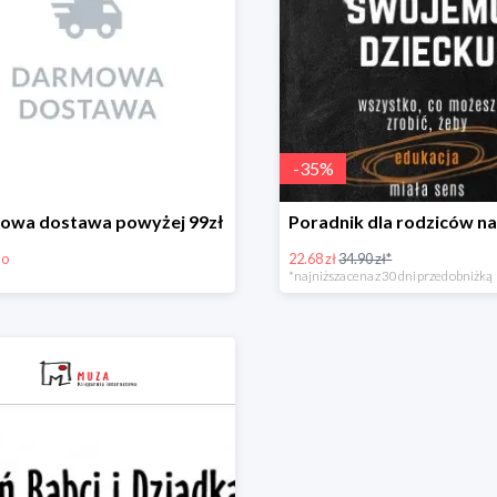
-
35
%
owa dostawa powyżej 99zł
mo
22.68 zł
34.90 zł*
*najniższa cena z 30 dni przed obniżką