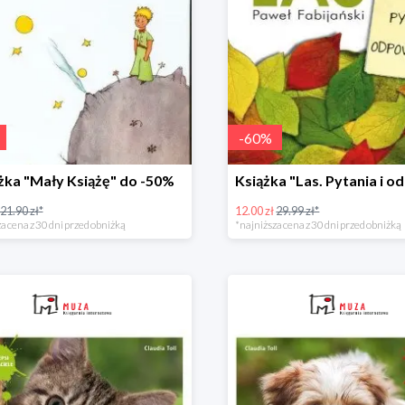
-
60
%
żka "Mały Książę" do -50%
21.90 zł*
12.00 zł
29.99 zł*
a cena z 30 dni przed obniżką
*najniższa cena z 30 dni przed obniżką