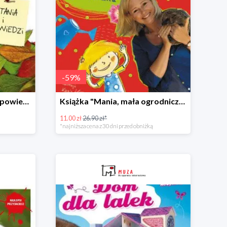
-
59
%
Książka "Las. Pytania i odpowiedzi" w super cenie
Książka "Mania, mała ogrodniczka" w super cenie
11.00 zł
26.90 zł*
*najniższa cena z 30 dni przed obniżką