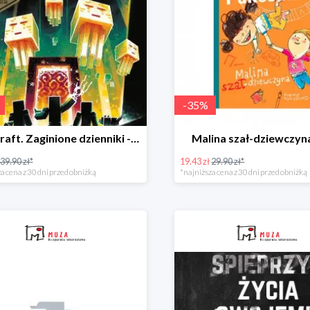
-
35
%
Minecraft. Zaginione dzienniki -50%
Malina szał-dziewczyn
39.90 zł*
19.43 zł
29.90 zł*
a cena z 30 dni przed obniżką
*najniższa cena z 30 dni przed obniżką