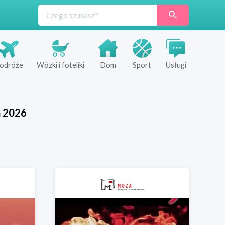
odróże
Wózki i foteliki
Dom
Sport
Usługi
ń
2026