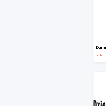
Darm
za dar