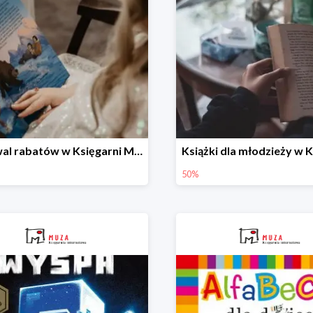
Festiwal rabatów w Księgarni Muza do -60%
50%