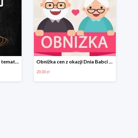
Poradnik dla rodziców na temat edukacji dzieci -35%
Obniżka cen z okazji Dnia Babci i Dziadka -20zł
20.00 zł