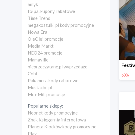
Smyk
tołpa. kupony rabatowe
Time Trend
megakoszulki.pl kody promocyjne
Nowa Era
OleOle! promocje
Media Markt
NEO24 promocje
Mamaville
nieprzeczytane.pl wyprzedaże
Cobi
60%
Pakamera kody rabatowe
Mustache.pl
Moi-Mili promocje
Popularne sklepy:
Neonet kody promocyjne
Znak Księgarnia internetowa
Planeta Klocków kody promocyjne
Play