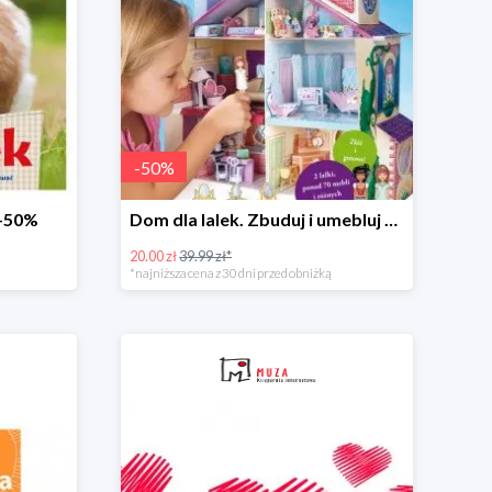
-
50
%
 -50%
Dom dla lalek. Zbuduj i umebluj -50%
20.00 zł
39.99 zł*
*najniższa cena z 30 dni przed obniżką