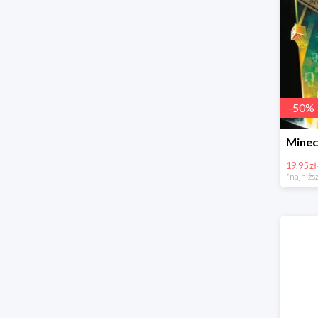
-
50
%
19.95 zł
*najniższ