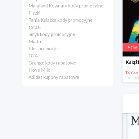
Majaland Kownaty kody promocyjne
Fiszki
Tania Książka kody promocyjne
tołpa.
Smyk kody promocyjne
Multu
-
50
%
Plus promocje
G2A
Książ
Orange kody rabatowe
I love Milk
19.95 zł
Adidas kupony rabatowe
*najniższ