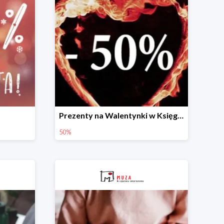
Prezenty na Walentynki w Księgarni Muza do -50%
50%