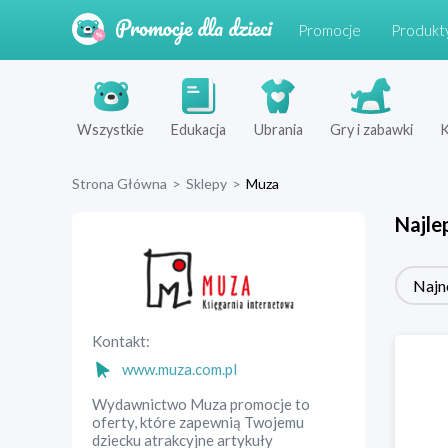
Promocje
Produkt
Wszystkie
Edukacja
Ubrania
Gry i zabawki
K
Strona Główna
>
Sklepy
>
Muza
Najle
Najn
Kontakt:
www.muza.com.pl
Wydawnictwo Muza promocje to
oferty, które zapewnią Twojemu
dziecku atrakcyjne artykuły