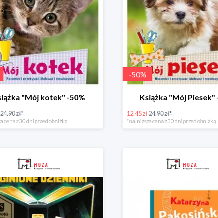
-
50
%
iążka "Mój kotek" -50%
Książka "Mój Piesek"
24.90 zł*
12.45 zł
24.90 zł*
a cena z 30 dni przed obniżką
*najniższa cena z 30 dni przed obniżką