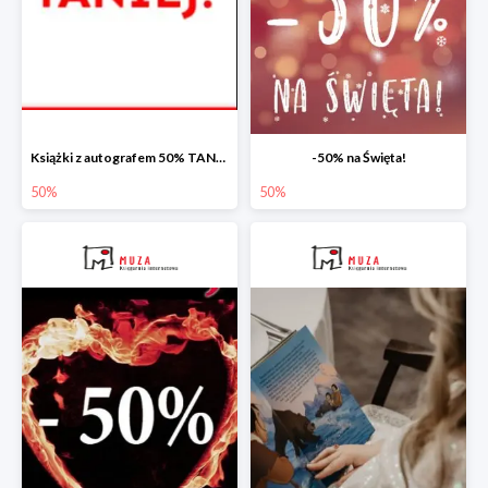
Książki z autografem 50% TANIEJ!
-50% na Święta!
50%
50%