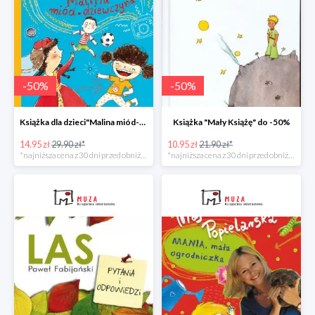
-
50
%
-
50
%
Książka dla dzieci"Malina miód-dziewczyna" -50%
Książka "Mały Książę" do -50%
14.95 zł
29.90 zł*
10.95 zł
21.90 zł*
*najniższa cena z 30 dni przed obniżką
*najniższa cena z 30 dni przed obniżką