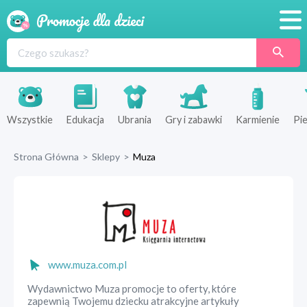
Promocje
Produkty
Sklepy
Wszystkie
Edukacja
Ubrania
Gry i zabawki
Karmienie
Pie
Blog
Strona Główna
>
Sklepy
>
Muza
Wyprawka
www.muza.com.pl
Wydawnictwo Muza promocje to oferty, które
zapewnią Twojemu dziecku atrakcyjne artykuły