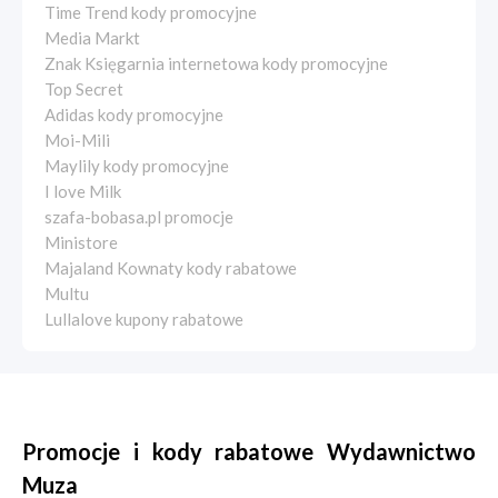
Time Trend kody promocyjne
Media Markt
Znak Księgarnia internetowa kody promocyjne
Top Secret
Adidas kody promocyjne
Moi-Mili
Maylily kody promocyjne
I love Milk
szafa-bobasa.pl promocje
Ministore
Majaland Kownaty kody rabatowe
Multu
Lullalove kupony rabatowe
Promocje i kody rabatowe Wydawnictwo
Muza