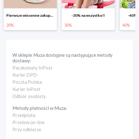
Pierwsze wiosenne zakupy -20%
-30% na wszystko!!
-40% n
20%
30%
40%
W sklepie
Muza
dostępne są następujące metody
dostawy:
Paczkomaty InPost
Kurier DPD
Poczta Polska
Kurier InPost
Odbiór osobisty
Metody płatności w
Muza
:
Przedpłata
Przelew on-line
Przy odbiorze