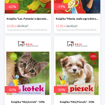
-
60
%
-
59
%
Książka "Las. Pytania i odpowiedzi" w super cenie
Książka "Mania, mała ogrodniczka" w super cenie
12.00 zł
29.99 zł*
11.00 zł
26.90 zł*
*najniższa cena z 30 dni przed obniżką
*najniższa cena z 30 dni przed obniżką
-
50
%
-
50
%
Książka "Mój kotek" -50%
Książka "Mój Piesek" -50%