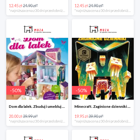
12.45 zł
24.90 zł*
12.45 zł
24.90 zł*
*najniższa cena z 30 dni przed obniżką
*najniższa cena z 30 dni przed obniżką
-
50
%
-
50
%
Dom dla lalek. Zbuduj i umebluj -50%
Minecraft. Zaginione dzienniki -50%
20.00 zł
39.99 zł*
19.95 zł
39.90 zł*
*najniższa cena z 30 dni przed obniżką
*najniższa cena z 30 dni przed obniżką