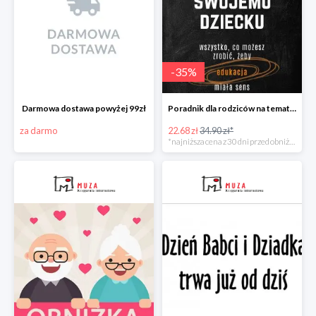
-
35
%
Darmowa dostawa powyżej 99zł
Poradnik dla rodziców na temat edukacji dzieci -35%
za darmo
22.68 zł
34.90 zł*
*najniższa cena z 30 dni przed obniżką