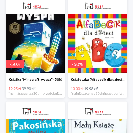
-
50
%
-
50
%
Książka "Minecraft: wyspa" -50%
Książeczka "Alfabecik dla dzieci" -50%
19.95 zł
39.90 zł*
10.00 zł
19.98 zł*
*najniższa cena z 30 dni przed obniżką
*najniższa cena z 30 dni przed obniżką