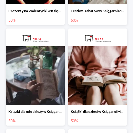
Prezenty na Walentynki w Księgarni Muza do -50%
Festiwal rabatów w Księgarni Muza do -60%
50%
60%
Książki dla młodzieży w Księgarni Muza -50%
Książki dla dzieci w Księgarni Muza -50%
50%
50%