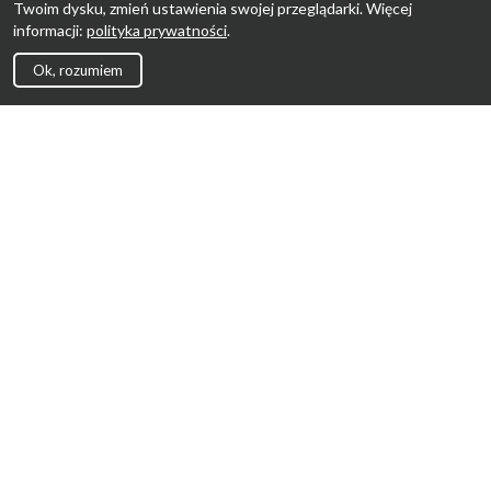
Twoim dysku, zmień ustawienia swojej przeglądarki. Więcej
informacji:
polityka prywatności
.
Ok, rozumiem
Strona Główna
Promocje
Sklepy