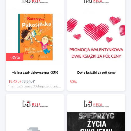
-
35
%
Malina szał-dziewczyna -35%
Dwie książki za pół ceny
19.43 zł
29.90 zł*
50%
*najniższa cena z 30 dni przed obniżką