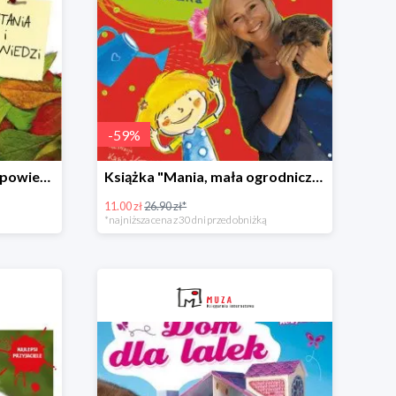
-
59
%
Książka "Las. Pytania i odpowiedzi" w super cenie
Książka "Mania, mała ogrodniczka" w super cenie
11.00 zł
26.90 zł*
*najniższa cena z 30 dni przed obniżką