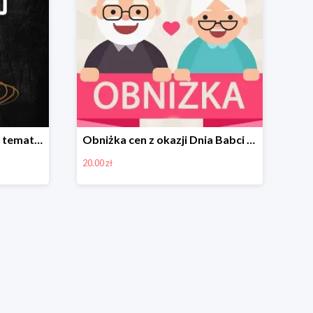
Poradnik dla rodziców na temat edukacji dzieci -35%
Obniżka cen z okazji Dnia Babci i Dziadka -20zł
20.00 zł