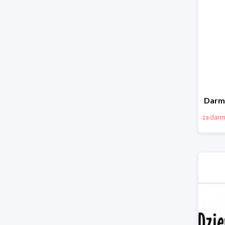
Darm
za dar