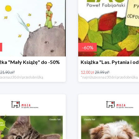
-
60
%
żka "Mały Książę" do -50%
21.90 zł*
12.00 zł
29.99 zł*
a cena z 30 dni przed obniżką
*najniższa cena z 30 dni przed obniżką