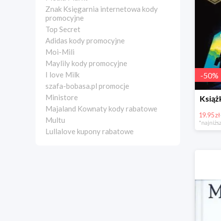
Znak Księgarnia internetowa kody
promocyjne
Top Secret
Adidas kody promocyjne
Moi-Mili
Maylily kody promocyjne
I love Milk
-
50
%
szafa-bobasa.pl promocje
Ministore
Książ
Majaland Kownaty kody rabatowe
19.95 zł
Multu
*najniższ
Lullalove kupony rabatowe