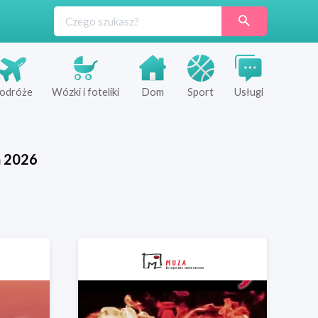
odróże
Wózki i foteliki
Dom
Sport
Usługi
ń
2026