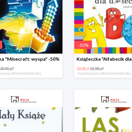
-
50
%
ka "Minecraft: wyspa" -50%
39.90 zł*
10.00 zł
19.98 zł*
a cena z 30 dni przed obniżką
*najniższa cena z 30 dni przed obniżką