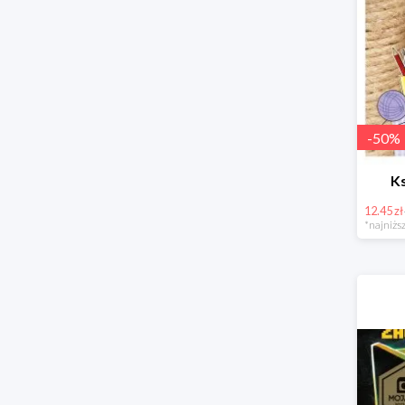
-
50
%
Ks
12.45 zł
*najniższ