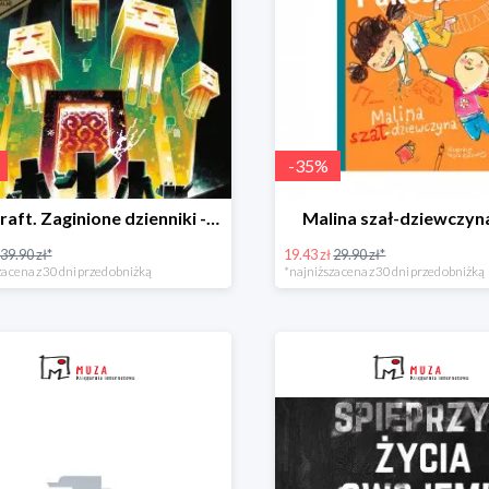
-
35
%
Minecraft. Zaginione dzienniki -50%
Malina szał-dziewczyn
39.90 zł*
19.43 zł
29.90 zł*
a cena z 30 dni przed obniżką
*najniższa cena z 30 dni przed obniżką