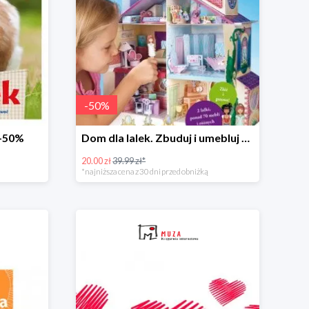
-
50
%
 -50%
Dom dla lalek. Zbuduj i umebluj -50%
20.00 zł
39.99 zł*
*najniższa cena z 30 dni przed obniżką