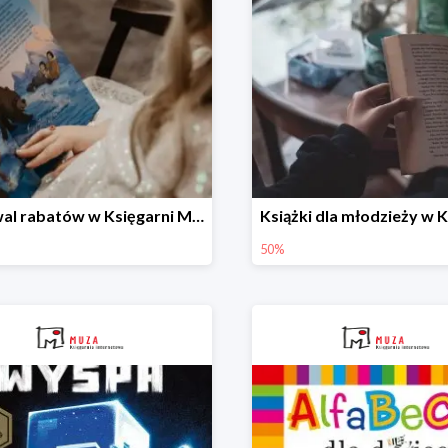
Festiwal rabatów w Księgarni Muza do -60%
50%