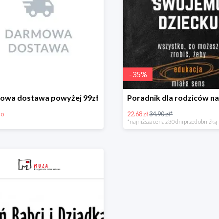
-
35
%
owa dostawa powyżej 99zł
mo
22.68 zł
34.90 zł*
*najniższa cena z 30 dni przed obniżką