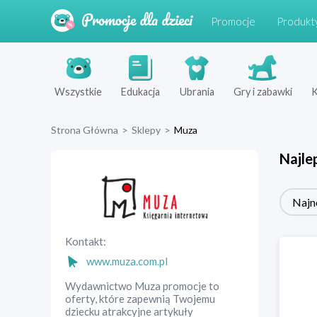
Promocje
Produkt
Wszystkie
Edukacja
Ubrania
Gry i zabawki
K
Strona Główna
>
Sklepy
>
Muza
Najle
Najn
Kontakt:
www.muza.com.pl
Wydawnictwo Muza promocje to
oferty, które zapewnią Twojemu
dziecku atrakcyjne artykuły