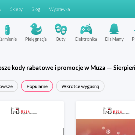
y
Sklepy
Blog
Wyprawka
armienie
Pielęgnacja
Buty
Elektronika
Dla Mamy
P
psze kody rabatowe i promocje w
Muza
—
Sierpie
owsze
Popularne
Wkrótce wygasną