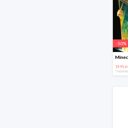
-
50
%
19.95 zł
*najniższ