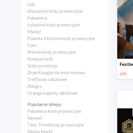
Lidl
Aliexpress kody promocyjne
Pakamera
Lullalove kody promocyjne
Mall.pl
Planeta Klocków kody promocyjne
Cobi
4Home kody promocyjne
Komputronik
Vobis promocje
Znak Księgarnia internetowa
60%
Trefl kody rabatowe
Allegro
Orange kupony rabatowe
Popularne sklepy:
Pakamera kody promocyjne
Neonet
Time Trend kody promocyjne
Media Markt