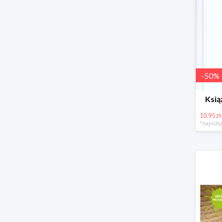
-
50
%
Ksią
10.95 zł
*najniższ