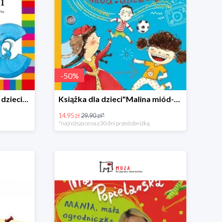
-
50
%
Książeczka "Alfabecik dla dzieci" -50%
Książka dla dzieci"Malina miód-dziewczyna" -50%
14.95 zł
29.90 zł*
*najniższa cena z 30 dni przed obniżką