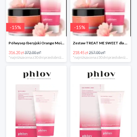
-
15
%
-
15
%
Półwysep Iberyjski Orange Moist -15%
Zestaw TREAT ME SWEET dla kobiet w ciąży i mam -15%
316.20 zł
372.00 zł*
218.45 zł
257.00 zł*
*najniższa cena z 30 dni przed obniżką
*najniższa cena z 30 dni przed obniżką