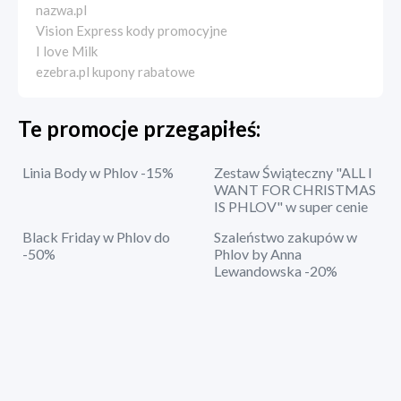
nazwa.pl
Vision Express kody promocyjne
I love Milk
ezebra.pl kupony rabatowe
Te promocje przegapiłeś:
Linia Body w Phlov -15%
Zestaw Świąteczny "ALL I
WANT FOR CHRISTMAS
IS PHLOV" w super cenie
Black Friday w Phlov do
Szaleństwo zakupów w
-50%
Phlov by Anna
Lewandowska -20%