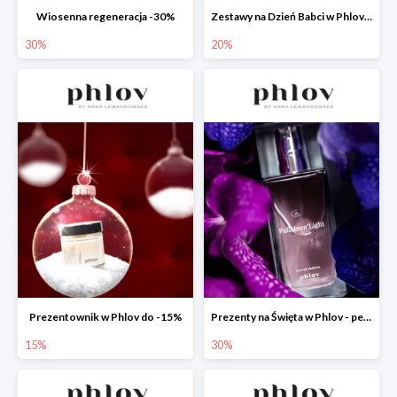
Wiosenna regeneracja -30%
Zestawy na Dzień Babci w Phlov -20%
30%
20%
Prezentownik w Phlov do -15%
Prezenty na Święta w Phlov - perfumy -30%
15%
30%