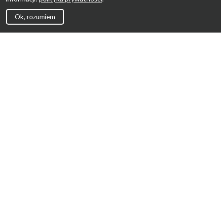
Ok, rozumiem
Strona Główna
Promocje
Sklepy
Wyprawka