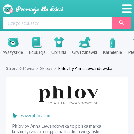
Promocje
Produkty
Sklepy
Wszystkie
Edukacja
Ubrania
Gry i zabawki
Karmienie
Pie
Blog
Strona Główna
>
Sklepy
>
Phlov by Anna Lewandowska
Wyprawka
www.phlov.com
Phlov by Anna Lewandowska to polska marka
kosmetyczna oferująca naturalne i wegańskie