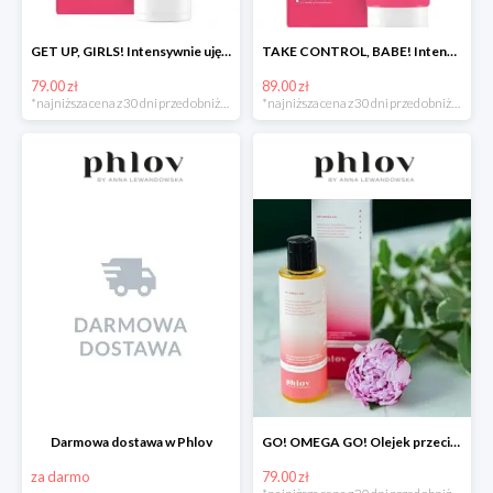
GET UP, GIRLS! Intensywnie ujędrniające serum do biustu
TAKE CONTROL, BABE! Intensywny balsam przeciw rozstępom
79.00 zł
89.00 zł
*najniższa cena z 30 dni przed obniżką
*najniższa cena z 30 dni przed obniżką
Darmowa dostawa w Phlov
GO! OMEGA GO! Olejek przeciw rozstępom z omega 3-6-9
za darmo
79.00 zł