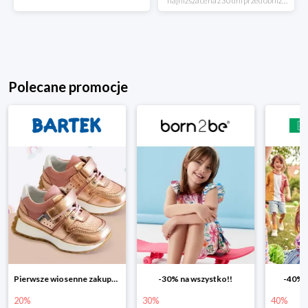
*najniższa cena z 30 dni przed obniżką
Polecane promocje
Pierwsze wiosenne zakupy -20%
-30% na wszystko!!
-40% n
20%
30%
40%