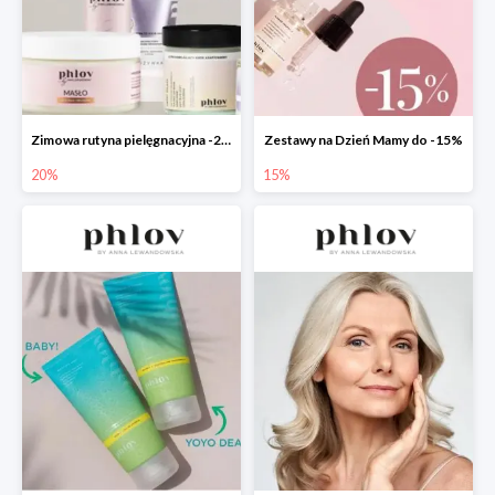
Zimowa rutyna pielęgnacyjna -20%
Zestawy na Dzień Mamy do -15%
20%
15%