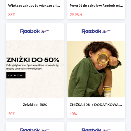
Większe zakupy to większe zniżki, nawet do -33%
Powrót do szkoły w Reebok od 29,95 zł
33%
29.95 zł
Zniżki do -50%
ZNIŻKA 40% + DODATKOWA ZNIŻKA 25% NA OUTLET
50%
40%