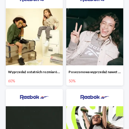
Wyprzedaż ostatnich rozmiarów w Reebok do -60%
Posezonowa wyprzedaż nawet 50% taniej
60%
50%