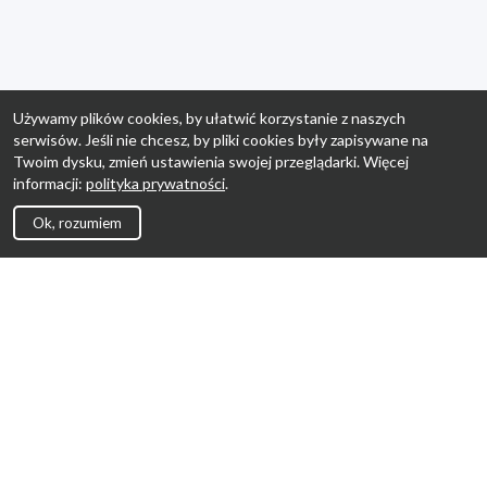
Używamy plików cookies, by ułatwić korzystanie z naszych
serwisów. Jeśli nie chcesz, by pliki cookies były zapisywane na
Twoim dysku, zmień ustawienia swojej przeglądarki. Więcej
informacji:
polityka prywatności
.
Ok, rozumiem