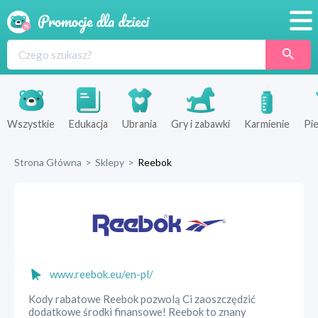
Promocje
Produkty
Sklepy
Wszystkie
Edukacja
Ubrania
Gry i zabawki
Karmienie
Pie
Blog
Strona Główna
>
Sklepy
>
Reebok
Wyprawka
www.reebok.eu/en-pl/
Kody rabatowe Reebok pozwolą Ci zaoszczędzić
dodatkowe środki finansowe! Reebok to znany