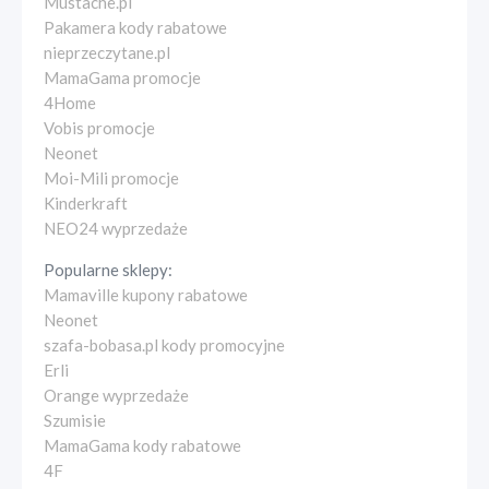
Mustache.pl
Pakamera kody rabatowe
nieprzeczytane.pl
MamaGama promocje
4Home
Vobis promocje
Neonet
Moi-Mili promocje
Kinderkraft
NEO24 wyprzedaże
Popularne sklepy:
Mamaville kupony rabatowe
Neonet
szafa-bobasa.pl kody promocyjne
Erli
Orange wyprzedaże
Szumisie
MamaGama kody rabatowe
4F