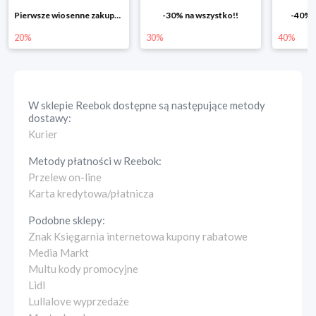
Pierwsze wiosenne zakupy -20%
-30% na wszystko!!
-40% n
20%
30%
40%
W sklepie
Reebok
dostępne są następujące metody
dostawy:
Kurier
Metody płatności w
Reebok
:
Przelew on-line
Karta kredytowa/płatnicza
Podobne sklepy:
Znak Księgarnia internetowa kupony rabatowe
Media Markt
Multu kody promocyjne
Lidl
Lullalove wyprzedaże