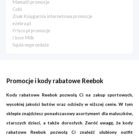
Mamaiti promocje
Cobi
Znak Księgarnia internetowa promocje
ezebra.pl
Frisco.pl promocje
I love Milk
Squla wyprzedaże
Promocje i kody rabatowe Reebok
Kody rabatowe Reebok pozwolą Ci na zakup sportowych,
wysokiej jakości butów oraz odzieży w niższej cenie. W tym
sklepie znajdziesz ponadczasowy asortyment dla maluszków,
starszych dzieci, a także dorosłych. Zwróć uwagę, że kody
rabatowe Reebok pozwolą Ci znaleźć ulubiony outfit