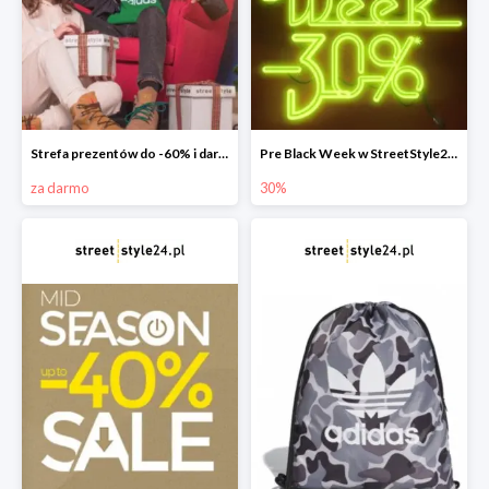
Strefa prezentów do -60% i darmowa dostawa
Pre Black Week w StreetStyle24 -30%
za darmo
30%