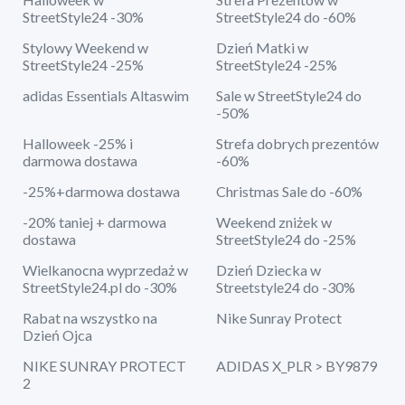
StreetStyle24 -30%
StreetStyle24 do -60%
Stylowy Weekend w
Dzień Matki w
StreetStyle24 -25%
StreetStyle24 -25%
adidas Essentials Altaswim
Sale w StreetStyle24 do
-50%
Halloweek -25% i
Strefa dobrych prezentów
darmowa dostawa
-60%
-25%+darmowa dostawa
Christmas Sale do -60%
-20% taniej + darmowa
Weekend zniżek w
dostawa
StreetStyle24 do -25%
Wielkanocna wyprzedaż w
Dzień Dziecka w
StreetStyle24.pl do -30%
Streetstyle24 do -30%
Rabat na wszystko na
Nike Sunray Protect
Dzień Ojca
NIKE SUNRAY PROTECT
ADIDAS X_PLR > BY9879
2