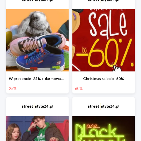
W prezencie -25% + darmowa dostawa
Christmas sale do -60%
25%
60%