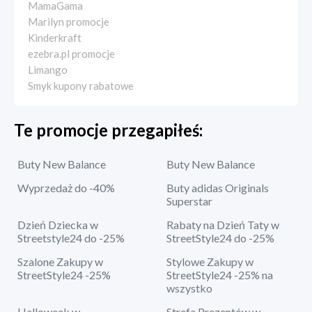
MamaGama
Marilyn promocje
Kinderkraft
ezebra.pl promocje
Limango
Smyk kupony rabatowe
Te promocje przegapiłeś:
Buty New Balance
Buty New Balance
Wyprzedaż do -40%
Buty adidas Originals
Superstar
Dzień Dziecka w
Rabaty na Dzień Taty w
Streetstyle24 do -25%
StreetStyle24 do -25%
Szalone Zakupy w
Stylowe Zakupy w
StreetStyle24 -25%
StreetStyle24 -25% na
wszystko
Halloweek w
Strefa Prezentów w