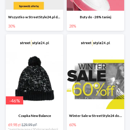
Wszystko w StreetStyle24.pl do -30% + darmowa dostawa
Buty do -28% taniej
30%
28%
-
46
%
Czapka New Balance
Winter Sale w StreetStyle24 do -60%
69.98 zł
129.99 zł*
60%
*najniższa cena z 30 dni przed obniżką