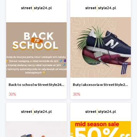
Back to school w StreetStyle24 do -30%
Buty i akcesoria w StreetStyle24.pl do -30%
30%
30%