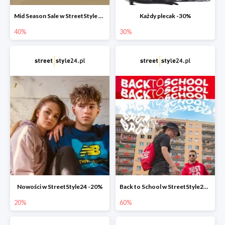
Mid Season Sale w StreetStyle 24 do -40%
Każdy plecak -30%
40%
30%
Nowości w StreetStyle24 -20%
Back to School w StreetStyle24 do -60% plus bonusowe -30%
20%
60%