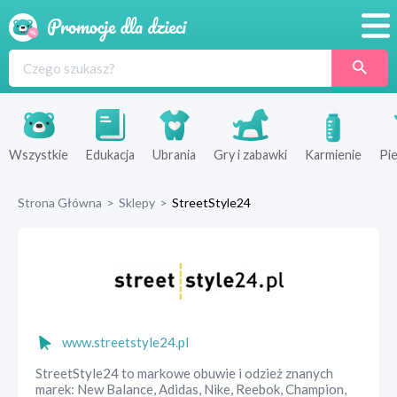
Promocje
Produkty
Sklepy
Wszystkie
Edukacja
Ubrania
Gry i zabawki
Karmienie
Pie
Blog
Strona Główna
>
Sklepy
>
StreetStyle24
Wyprawka
www.streetstyle24.pl
StreetStyle24 to markowe obuwie i odzież znanych
marek: New Balance, Adidas, Nike, Reebok, Champion,