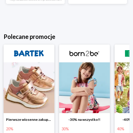
Polecane promocje
Pierwsze wiosenne zakupy -20%
-30% na wszystko!!
-40% n
20%
30%
40%