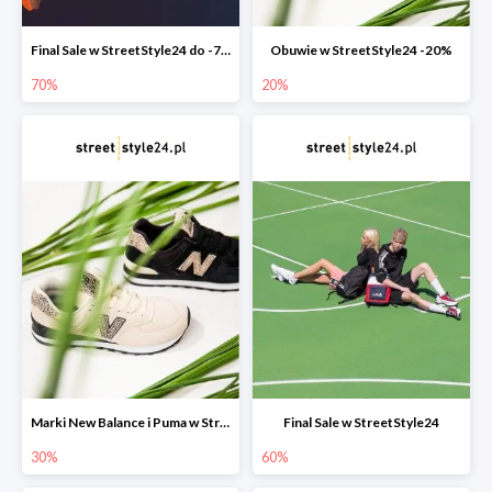
Final Sale w StreetStyle24 do -70%
Obuwie w StreetStyle24 -20%
70%
20%
Marki New Balance i Puma w StreetStyle24 -30%
Final Sale w StreetStyle24
30%
60%