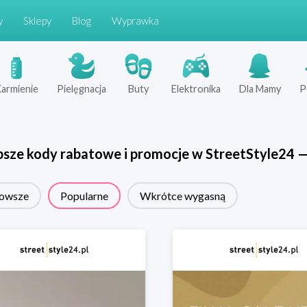
y
Sklepy
Blog
Wyprawka
armienie
Pielęgnacja
Buty
Elektronika
Dla Mamy
P
psze kody rabatowe i promocje w
StreetStyle24
owsze
Popularne
Wkrótce wygasną