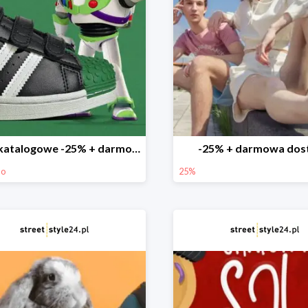
Ceny katalogowe -25% + darmowa dostawa
-25% + darmowa dos
mo
25%