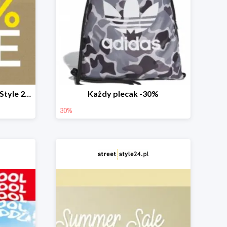
Mid Season Sale w StreetStyle 24 do -40%
Każdy plecak -30%
30%