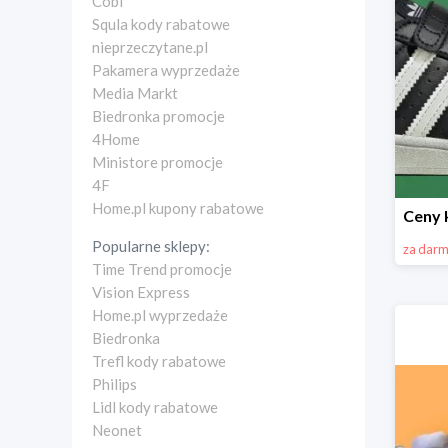
Cobi
Squla kody rabatowe
nieprzeczytane.pl
Pakamera wyprzedaże
Media Markt
Biedronka promocje
4Home
Ministore promocje
4F
Home.pl kupony rabatowe
Popularne sklepy:
za dar
Time Trend promocje
Vision Express
Home.pl wyprzedaże
Biedronka
Trefl kody rabatowe
Philips
Lidl kody rabatowe
Neonet