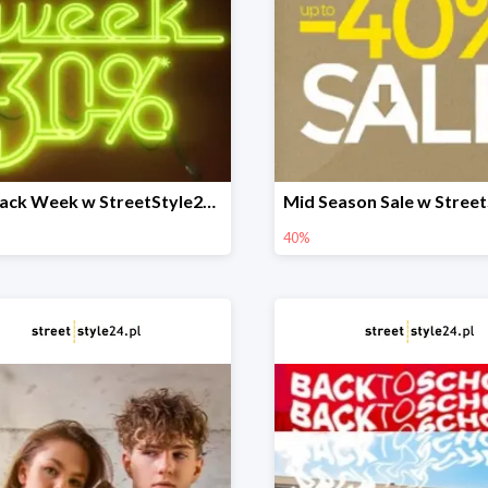
Pre Black Week w StreetStyle24 -30%
40%