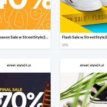
Mid Season Sale w StreetStyle24 do -40%
25%