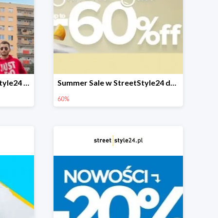
Back to School w StreetStyle24 do -60% plus bonusowe -30%
Summer Sale w StreetStyle24 do -60%
60%