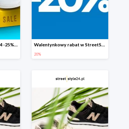
Flash Sale w StreetStyle24 -25% + darmowa dostawa
Walentynkowy rabat w StreetStyle24 -20%
20%