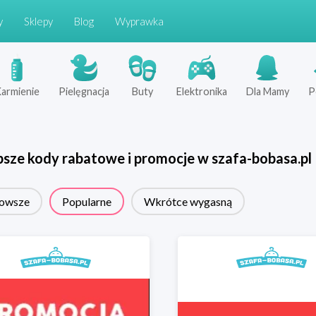
y
Sklepy
Blog
Wyprawka
armienie
Pielęgnacja
Buty
Elektronika
Dla Mamy
P
psze kody rabatowe i promocje w
szafa-bobasa.pl
owsze
Popularne
Wkrótce wygasną