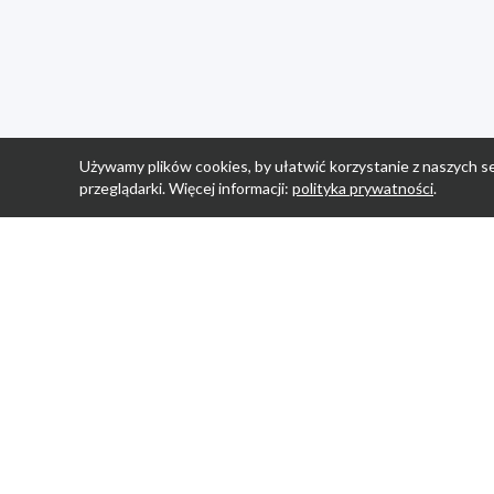
Używamy plików cookies, by ułatwić korzystanie z naszych se
przeglądarki. Więcej informacji:
polityka prywatności
.
Strona Główn
Promocje
Sklepy
Wyprawka
Aplikacja Prom