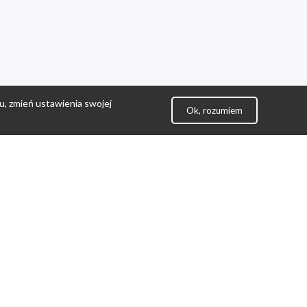
u, zmień ustawienia swojej
Ok, rozumiem
lityka Prywatności
ontakt
gulamin