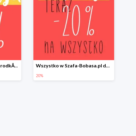
Ubranka dla dzieci i noworodkÃ³w | Szafa Bobasa
Wszystko w Szafa-Bobasa.pl do -20%
20%