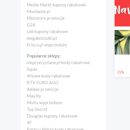
Media Markt kupony rabatowe
Mustache.pl
Ministore promocje
G2A
Lidl kupony rabatowe
megakoszulki.pl
Frisco.pl wyprzedaże
Popularne sklepy:
nieprzeczytane.pl kody rabatowe
Squla
25%
4Home kody rabatowe
RTV EURO AGD
Adidas promocje
Maylily
Multu wyprzedaże
Top Secret
Douglas kupony rabatowe
4F
Party u Marty kody rabatowe