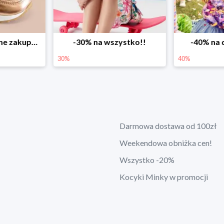
ystko!!
-40% na drugą sztukę
Wiosenne r
40%
25%
Darmowa dostawa od 100zł
Weekendowa obniżka cen!
Wszystko -20%
Kocyki Minky w promocji