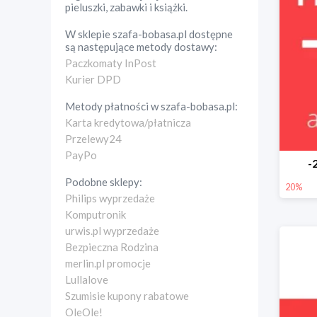
pieluszki, zabawki i książki.
W sklepie
szafa-bobasa.pl
dostępne
są następujące metody dostawy:
Paczkomaty InPost
Kurier DPD
Metody płatności w
szafa-bobasa.pl
:
Karta kredytowa/płatnicza
Przelewy24
PayPo
-
Podobne sklepy:
20%
Philips wyprzedaże
Komputronik
urwis.pl wyprzedaże
Bezpieczna Rodzina
merlin.pl promocje
Lullalove
Szumisie kupony rabatowe
OleOle!