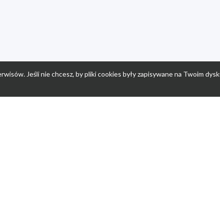
rwisów. Jeśli nie chcesz, by pliki cookies były zapisywane na Twoim dysk
a
Przepisy dla dzieci
Po
Nuumi.pl - moda online
K
Megarabaty.pl
Re
ocje dla dzieci