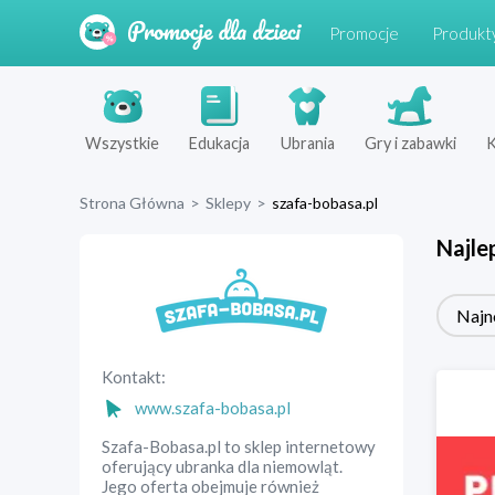
Promocje
Produkt
Wszystkie
Edukacja
Ubrania
Gry i zabawki
K
Strona Główna
>
Sklepy
>
szafa-bobasa.pl
Najle
Najn
Kontakt:
www.szafa-bobasa.pl
Szafa-Bobasa.pl to sklep internetowy
oferujący ubranka dla niemowląt.
Jego oferta obejmuje również