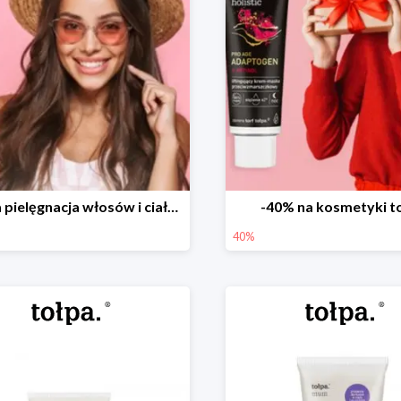
Letnia pielęgnacja włosów i ciała w tołpa. do -40%
-40% na kosmetyki t
40%