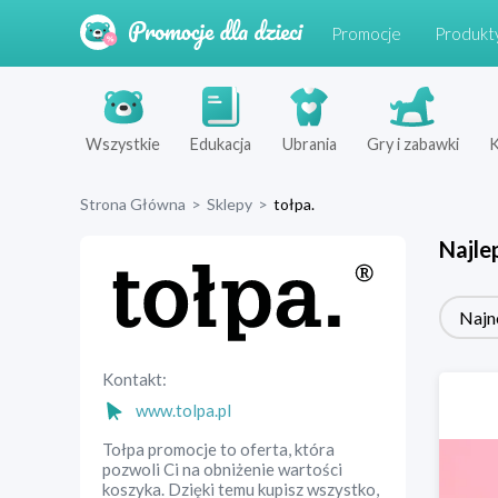
Promocje
Produkt
Wszystkie
Edukacja
Ubrania
Gry i zabawki
K
Strona Główna
>
Sklepy
>
tołpa.
Najle
Najn
Kontakt:
www.tolpa.pl
Tołpa promocje to oferta, która
pozwoli Ci na obniżenie wartości
koszyka. Dzięki temu kupisz wszystko,