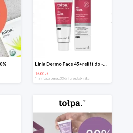
30%
Linia Dermo Face 45+relift do -15zł
15.00 zł
*najniższa cena z 30 dni przed obniżką