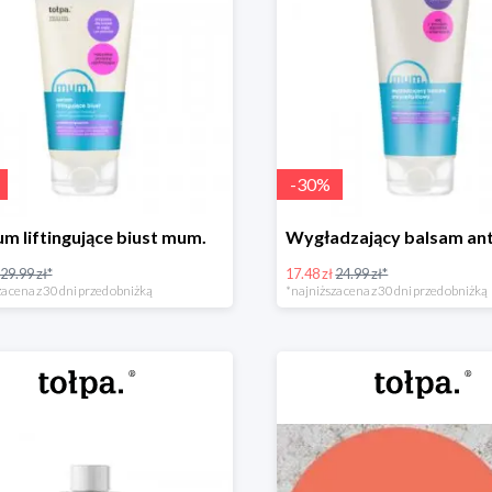
-
30
%
um liftingujące biust mum.
29.99 zł*
17.48 zł
24.99 zł*
a cena z 30 dni przed obniżką
*najniższa cena z 30 dni przed obniżką