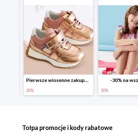
Sezonowe obniżki do -50% w Zalando
Pierwsze wiosenne zakupy -20%
-30% na wsz
20%
30%
Tołpa promocje i kody rabatowe