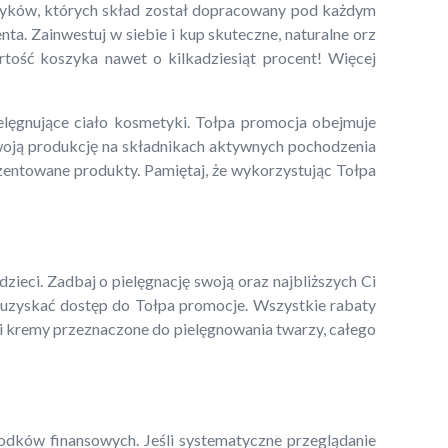
etyków, których skład został dopracowany pod każdym
a. Zainwestuj w siebie i kup skuteczne, naturalne orz
tość koszyka nawet o kilkadziesiąt procent! Więcej
elęgnujące ciało kosmetyki. Tołpa promocja obejmuje
swoją produkcję na składnikach aktywnych pochodzenia
ezentowane produkty. Pamiętaj, że wykorzystując Tołpa
ieci. Zadbaj o pielęgnację swoją oraz najbliższych Ci
sz uzyskać dostęp do Tołpa promocje. Wszystkie rabaty
 i kremy przeznaczone do pielęgnowania twarzy, całego
odków finansowych. Jeśli systematyczne przeglądanie