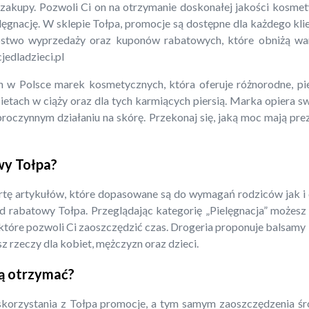
 zakupy. Pozwoli Ci on na otrzymanie doskonałej jakości kosm
gnację. W sklepie Tołpa, promocje są dostępne dla każdego klient
óstwo wyprzedaży oraz kuponów rabatowych, które obniżą war
jedladzieci.pl
ch w Polsce marek kosmetycznych, która oferuje różnorodne, pi
ietach w ciąży oraz dla tych karmiących piersią. Marka opiera 
broczynnym działaniu na skórę. Przekonaj się, jaką moc mają pr
wy Tołpa?
tę artykułów, które dopasowane są do wymagań rodziców jak i dz
kod rabatowy Tołpa. Przeglądając kategorię „Pielęgnacja” może
tóre pozwoli Ci zaoszczędzić czas. Drogeria proponuje balsamy
sz rzeczy dla kobiet, mężczyzn oraz dzieci.
ją otrzymać?
skorzystania z Tołpa promocje, a tym samym zaoszczędzenia śr