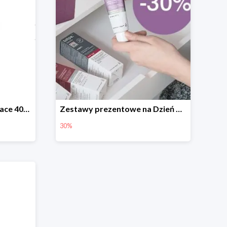
Różne produkty Dermo Face 40+stimular do -15zł
Zestawy prezentowe na Dzień Babci i Dziadka w tołpa -30%
30%