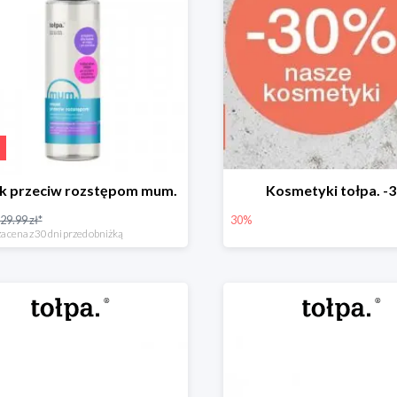
ek przeciw rozstępom mum.
Kosmetyki tołpa. -
29.99 zł*
30%
a cena z 30 dni przed obniżką