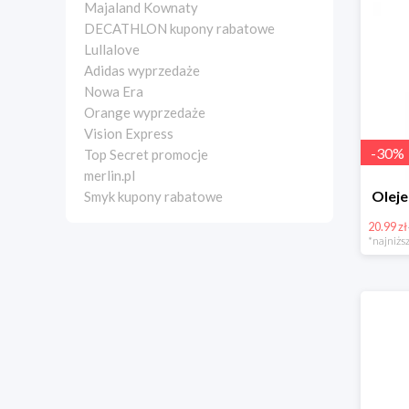
Majaland Kownaty
DECATHLON kupony rabatowe
Lullalove
Adidas wyprzedaże
Nowa Era
Orange wyprzedaże
Vision Express
-
30
%
Top Secret promocje
merlin.pl
Olej
Smyk kupony rabatowe
20.99 zł
*najniższ