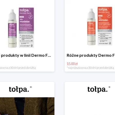
Różne produkty w linii Dermo Face 50+modelar do -16zł
15.00 zł
a cena z 30 dni przed obniżką
*najniższa cena z 30 dni przed obniżką