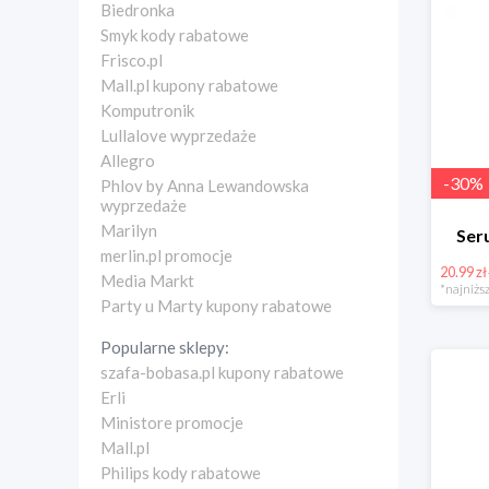
Biedronka
Smyk kody rabatowe
Frisco.pl
Mall.pl kupony rabatowe
Komputronik
Lullalove wyprzedaże
Allegro
-
30
%
Phlov by Anna Lewandowska
wyprzedaże
Marilyn
Ser
merlin.pl promocje
20.99 zł
Media Markt
*najniższ
Party u Marty kupony rabatowe
Popularne sklepy:
szafa-bobasa.pl kupony rabatowe
Erli
Ministore promocje
Mall.pl
Philips kody rabatowe