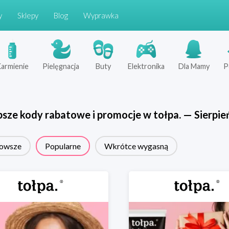
y
Sklepy
Blog
Wyprawka
armienie
Pielęgnacja
Buty
Elektronika
Dla Mamy
P
psze kody rabatowe i promocje w
tołpa.
—
Sierpie
owsze
Popularne
Wkrótce wygasną