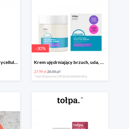
-
30
%
Wygładzający balsam antycellulitowy mum.
Krem ujędrniający brzuch, uda, pośladki mum.
27.99 zł
39.99 zł*
*najniższa cena z 30 dni przed obniżką