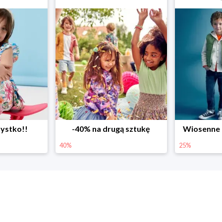
ystko!!
-40% na drugą sztukę
Wiosenne r
40%
25%