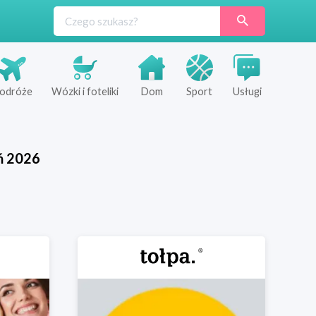
odróże
Wózki i foteliki
Dom
Sport
Usługi
ń
2026