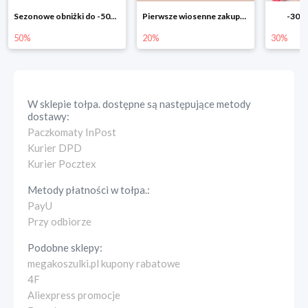
Sezonowe obniżki do -50% w Zalando
Pierwsze wiosenne zakupy -20%
-30% 
50%
20%
30%
W sklepie
tołpa.
dostępne są następujące metody
dostawy:
Paczkomaty InPost
Kurier DPD
Kurier Pocztex
Metody płatności w
tołpa.
:
PayU
Przy odbiorze
Podobne sklepy:
megakoszulki.pl kupony rabatowe
4F
Aliexpress promocje