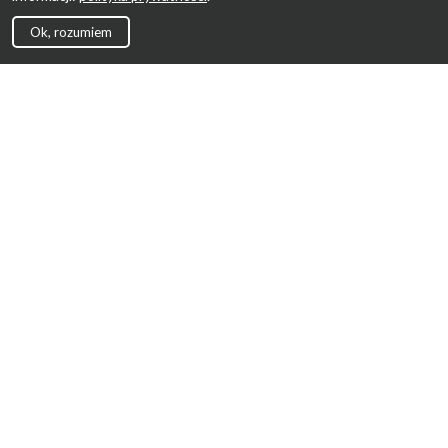
Ok, rozumiem
Strona Główna
Promocje
Sklepy
Wyprawka