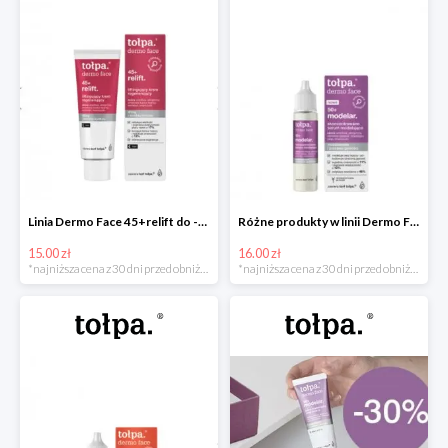
Linia Dermo Face 45+relift do -15zł
Różne produkty w linii Dermo Face 50+modelar do -16zł
15.00 zł
16.00 zł
*najniższa cena z 30 dni przed obniżką
*najniższa cena z 30 dni przed obniżką