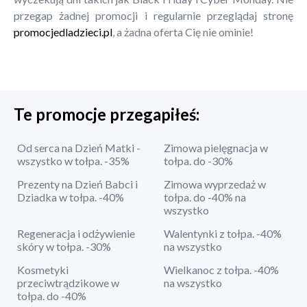
przegap żadnej promocji i regularnie przeglądaj stronę
promocjedladzieci.pl
, a żadna oferta Cię nie ominie!
Te promocje przegapiłeś:
Od serca na Dzień Matki -
Zimowa pielęgnacja w
wszystko w tołpa. -35%
tołpa. do -30%
Prezenty na Dzień Babci i
Zimowa wyprzedaż w
Dziadka w tołpa. -40%
tołpa. do -40% na
wszystko
Regeneracja i odżywienie
Walentynki z tołpa. -40%
skóry w tołpa. -30%
na wszystko
Kosmetyki
Wielkanoc z tołpa. -40%
przeciwtrądzikowe w
na wszystko
tołpa. do -40%