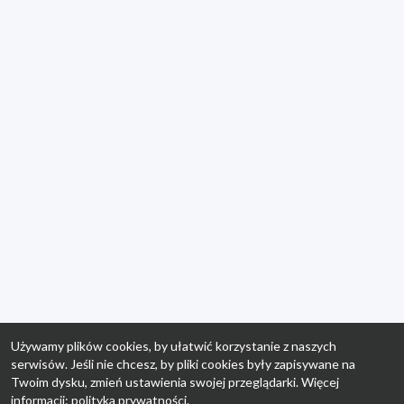
Używamy plików cookies, by ułatwić korzystanie z naszych
serwisów. Jeśli nie chcesz, by pliki cookies były zapisywane na
Twoim dysku, zmień ustawienia swojej przeglądarki. Więcej
informacji:
polityka prywatności
.