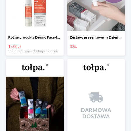
Różne produkty Dermo Face 40+stimular do -15zł
Zestawy prezentowe na Dzień Babci i Dziadka w tołpa -30%
15.00 zł
30%
*najniższa cena z 30 dni przed obniżką