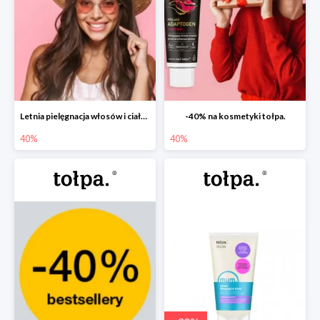
Letnia pielęgnacja włosów i ciała w tołpa. do -40%
-40% na kosmetyki tołpa.
40%
40%