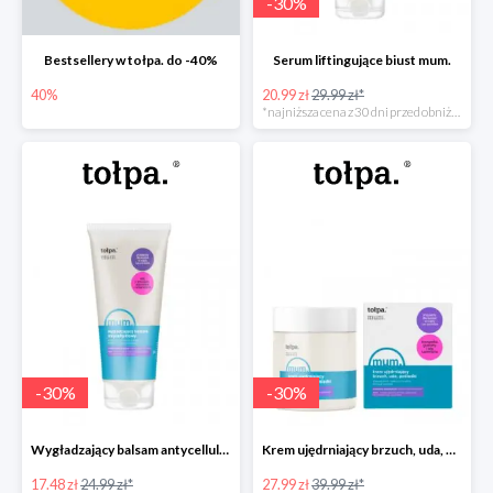
-
30
%
Bestsellery w tołpa. do -40%
Serum liftingujące biust mum.
40%
20.99 zł
29.99 zł*
*najniższa cena z 30 dni przed obniżką
-
30
%
-
30
%
Wygładzający balsam antycellulitowy mum.
Krem ujędrniający brzuch, uda, pośladki mum.
17.48 zł
24.99 zł*
27.99 zł
39.99 zł*