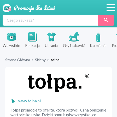
Promocje
Produkty
Sklepy
Wszystkie
Edukacja
Ubrania
Gry i zabawki
Karmienie
Pie
Blog
Strona Główna
>
Sklepy
>
tołpa.
Wyprawka
www.tolpa.pl
Tołpa promocje to oferta, która pozwoli Ci na obniżenie
wartości koszyka. Dzięki temu kupisz wszystko, co