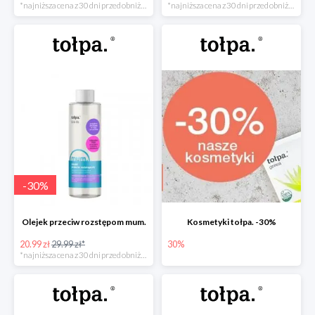
*najniższa cena z 30 dni przed obniżką
*najniższa cena z 30 dni przed obniżką
-
30
%
Olejek przeciw rozstępom mum.
Kosmetyki tołpa. -30%
20.99 zł
29.99 zł*
30%
*najniższa cena z 30 dni przed obniżką