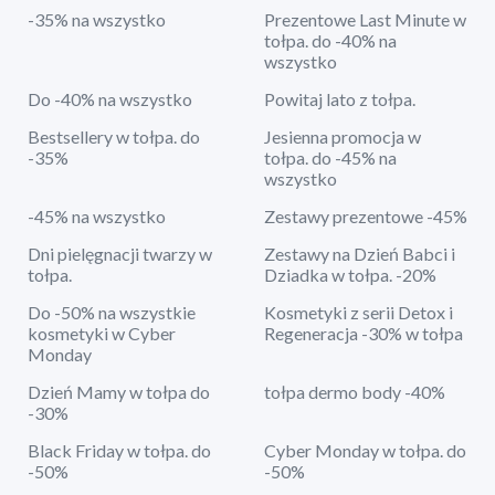
-35% na wszystko
Prezentowe Last Minute w
tołpa. do -40% na
wszystko
Do -40% na wszystko
Powitaj lato z tołpa.
Bestsellery w tołpa. do
Jesienna promocja w
-35%
tołpa. do -45% na
wszystko
-45% na wszystko
Zestawy prezentowe -45%
Dni pielęgnacji twarzy w
Zestawy na Dzień Babci i
tołpa.
Dziadka w tołpa. -20%
Do -50% na wszystkie
Kosmetyki z serii Detox i
kosmetyki w Cyber
Regeneracja -30% w tołpa
Monday
Dzień Mamy w tołpa do
tołpa dermo body -40%
-30%
Black Friday w tołpa. do
Cyber Monday w tołpa. do
-50%
-50%