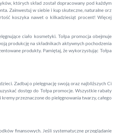
etyków, których skład został dopracowany pod każdym
a. Zainwestuj w siebie i kup skuteczne, naturalne orz
tość koszyka nawet o kilkadziesiąt procent! Więcej
elęgnujące ciało kosmetyki. Tołpa promocja obejmuje
swoją produkcję na składnikach aktywnych pochodzenia
ezentowane produkty. Pamiętaj, że wykorzystując Tołpa
ieci. Zadbaj o pielęgnację swoją oraz najbliższych Ci
sz uzyskać dostęp do Tołpa promocje. Wszystkie rabaty
 i kremy przeznaczone do pielęgnowania twarzy, całego
odków finansowych. Jeśli systematyczne przeglądanie