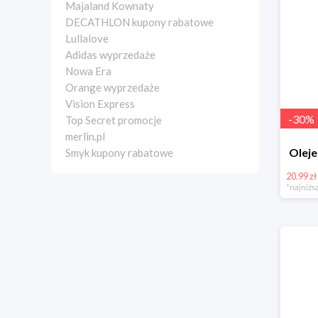
Majaland Kownaty
DECATHLON kupony rabatowe
Lullalove
Adidas wyprzedaże
Nowa Era
Orange wyprzedaże
Vision Express
-
30
%
Top Secret promocje
merlin.pl
Olej
Smyk kupony rabatowe
20.99 zł
*najniższ