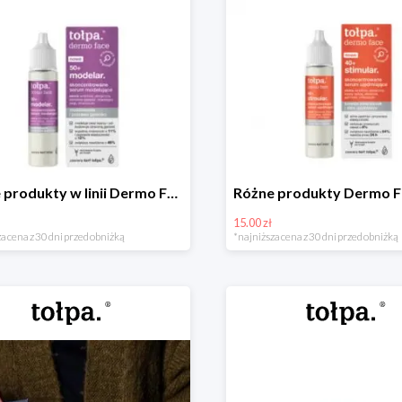
Różne produkty w linii Dermo Face 50+modelar do -16zł
15.00 zł
a cena z 30 dni przed obniżką
*najniższa cena z 30 dni przed obniżką