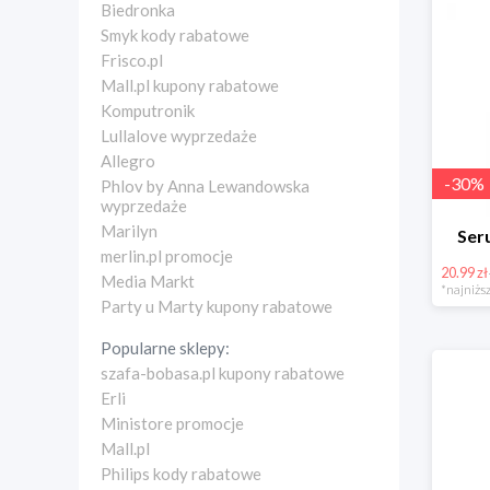
Biedronka
Smyk kody rabatowe
Frisco.pl
Mall.pl kupony rabatowe
Komputronik
Lullalove wyprzedaże
Allegro
-
30
%
Phlov by Anna Lewandowska
wyprzedaże
Marilyn
Ser
merlin.pl promocje
20.99 zł
Media Markt
*najniższ
Party u Marty kupony rabatowe
Popularne sklepy:
szafa-bobasa.pl kupony rabatowe
Erli
Ministore promocje
Mall.pl
Philips kody rabatowe