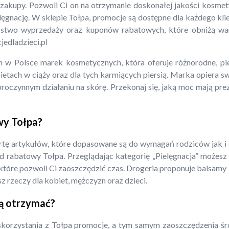
 zakupy. Pozwoli Ci on na otrzymanie doskonałej jakości kosm
gnację. W sklepie Tołpa, promocje są dostępne dla każdego klient
óstwo wyprzedaży oraz kuponów rabatowych, które obniżą war
jedladzieci.pl
ch w Polsce marek kosmetycznych, która oferuje różnorodne, pi
ietach w ciąży oraz dla tych karmiących piersią. Marka opiera 
broczynnym działaniu na skórę. Przekonaj się, jaką moc mają pr
wy Tołpa?
tę artykułów, które dopasowane są do wymagań rodziców jak i dz
kod rabatowy Tołpa. Przeglądając kategorię „Pielęgnacja” może
tóre pozwoli Ci zaoszczędzić czas. Drogeria proponuje balsamy
sz rzeczy dla kobiet, mężczyzn oraz dzieci.
ją otrzymać?
skorzystania z Tołpa promocje, a tym samym zaoszczędzenia śr