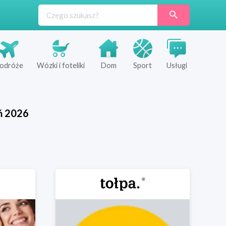
odróże
Wózki i foteliki
Dom
Sport
Usługi
ń
2026