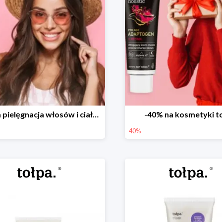
Letnia pielęgnacja włosów i ciała w tołpa. do -40%
-40% na kosmetyki t
40%