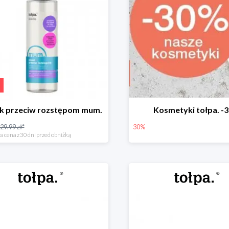
ek przeciw rozstępom mum.
Kosmetyki tołpa. -
29.99 zł*
30%
a cena z 30 dni przed obniżką