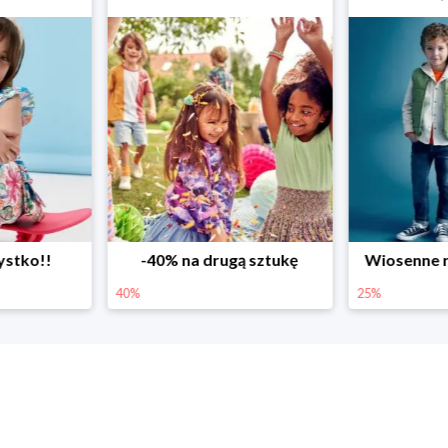
ystko!!
-40% na drugą sztukę
Wiosenne r
40%
25%