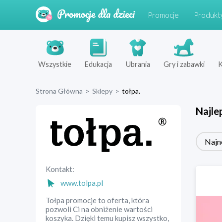
Promocje
Produkt
Wszystkie
Edukacja
Ubrania
Gry i zabawki
K
Strona Główna
>
Sklepy
>
tołpa.
Najle
Najn
Kontakt:
www.tolpa.pl
Tołpa promocje to oferta, która
pozwoli Ci na obniżenie wartości
koszyka. Dzięki temu kupisz wszystko,