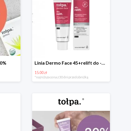
30%
Linia Dermo Face 45+relift do -15zł
15.00 zł
*najniższa cena z 30 dni przed obniżką