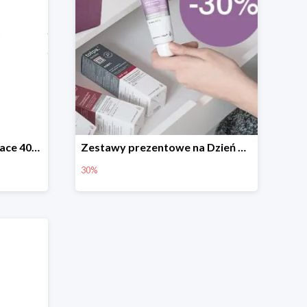
Różne produkty Dermo Face 40+stimular do -15zł
Zestawy prezentowe na Dzień Babci i Dziadka w tołpa -30%
30%