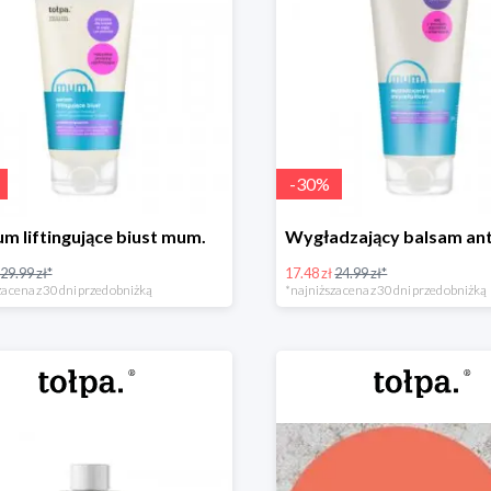
-
30
%
um liftingujące biust mum.
29.99 zł*
17.48 zł
24.99 zł*
a cena z 30 dni przed obniżką
*najniższa cena z 30 dni przed obniżką