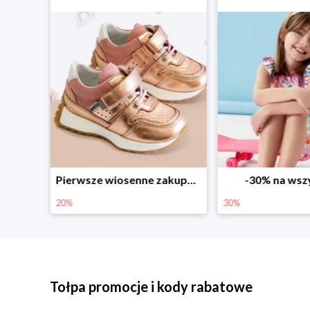
Sezonowe obniżki do -50% w Zalando
Pierwsze wiosenne zakupy -20%
-30% na wsz
20%
30%
Tołpa promocje i kody rabatowe