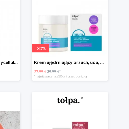
-
30
%
Wygładzający balsam antycellulitowy mum.
Krem ujędrniający brzuch, uda, pośladki mum.
27.99 zł
39.99 zł*
*najniższa cena z 30 dni przed obniżką