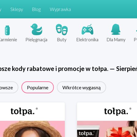
y
Sklepy
Blog
Wyprawka
armienie
Pielęgnacja
Buty
Elektronika
Dla Mamy
P
psze kody rabatowe i promocje w
tołpa.
—
Sierpie
owsze
Popularne
Wkrótce wygasną