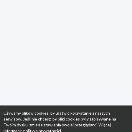
Używamy plików cookies, by ułatwić korzystanie z naszych
serwisów. Jeśli nie chcesz, by pliki cookies były zapisywane na
Twoim dysku, zmień ustawienia swojej przeglądarki. Więcej
informacji:
polityka prywatności
.