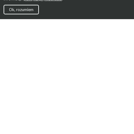
Ok, rozumiem
Strona Główna
Promocje
Sklepy
Wyprawka