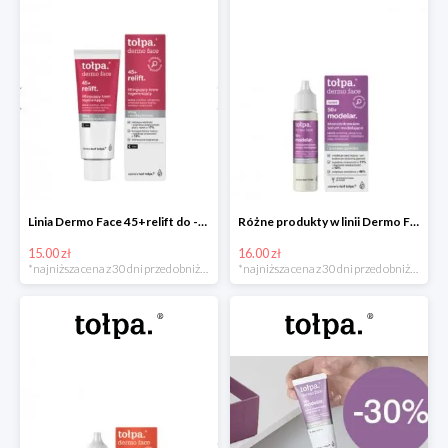
Linia Dermo Face 45+relift do -15zł
Różne produkty w linii Dermo Face 50+modelar do -16zł
15.00 zł
16.00 zł
*najniższa cena z 30 dni przed obniżką
*najniższa cena z 30 dni przed obniżką