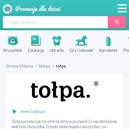
Promocje
Produkty
Sklepy
Wszystkie
Edukacja
Ubrania
Gry i zabawki
Karmienie
Pie
Blog
Strona Główna
>
Sklepy
>
tołpa.
Wyprawka
www.tolpa.pl
Tołpa promocje to oferta, która pozwoli Ci na obniżenie
wartości koszyka. Dzięki temu kupisz wszystko, co