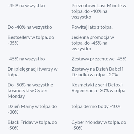
-35% na wszystko
Prezentowe Last Minute w
tołpa. do -40% na
wszystko
Do -40% na wszystko
Powitaj lato z tołpa.
Bestsellery w tołpa. do
Jesienna promocja w
-35%
tołpa. do -45% na
wszystko
-45% na wszystko
Zestawy prezentowe -45%
Dni pielęgnacji twarzy w
Zestawy na Dzień Babci i
tołpa.
Dziadka w tołpa. -20%
Do -50% na wszystkie
Kosmetyki z serii Detox i
kosmetyki w Cyber
Regeneracja -30% w tołpa
Monday
Dzień Mamy w tołpa do
tołpa dermo body -40%
-30%
Black Friday w tołpa. do
Cyber Monday w tołpa. do
-50%
-50%