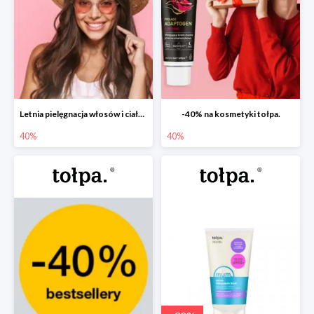
Letnia pielęgnacja włosów i ciała w tołpa. do -40%
-40% na kosmetyki tołpa.
40%
40%