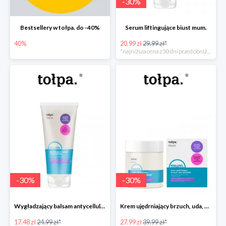
-
30
%
Bestsellery w tołpa. do -40%
Serum liftingujące biust mum.
40%
20.99 zł
29.99 zł*
*najniższa cena z 30 dni przed obniżką
-
30
%
-
30
%
Wygładzający balsam antycellulitowy mum.
Krem ujędrniający brzuch, uda, pośladki mum.
17.48 zł
24.99 zł*
27.99 zł
39.99 zł*