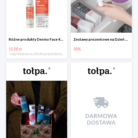
Różne produkty Dermo Face 40+stimular do -15zł
Zestawy prezentowe na Dzień Babci i Dziadka w tołpa -30%
15.00 zł
30%
*najniższa cena z 30 dni przed obniżką