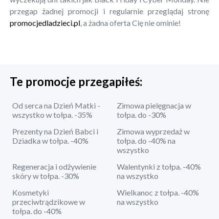
przegap żadnej promocji i regularnie przeglądaj stronę
promocjedladzieci.pl
, a żadna oferta Cię nie ominie!
Te promocje przegapiłeś:
Od serca na Dzień Matki -
Zimowa pielęgnacja w
wszystko w tołpa. -35%
tołpa. do -30%
Prezenty na Dzień Babci i
Zimowa wyprzedaż w
Dziadka w tołpa. -40%
tołpa. do -40% na
wszystko
Regeneracja i odżywienie
Walentynki z tołpa. -40%
skóry w tołpa. -30%
na wszystko
Kosmetyki
Wielkanoc z tołpa. -40%
przeciwtrądzikowe w
na wszystko
tołpa. do -40%