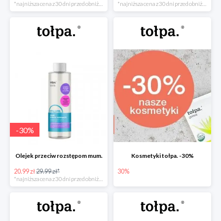
*najniższa cena z 30 dni przed obniżką
*najniższa cena z 30 dni przed obniżką
-
30
%
Olejek przeciw rozstępom mum.
Kosmetyki tołpa. -30%
20.99 zł
29.99 zł*
30%
*najniższa cena z 30 dni przed obniżką