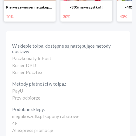
Pierwsze wiosenne zakupy -20%
-30% na wszystko!!
-40% n
20%
30%
40%
W sklepie
tołpa.
dostępne są następujące metody
dostawy:
Paczkomaty InPost
Kurier DPD
Kurier Pocztex
Metody płatności w
tołpa.
:
PayU
Przy odbiorze
Podobne sklepy:
megakoszulki.pl kupony rabatowe
4F
Aliexpress promocje