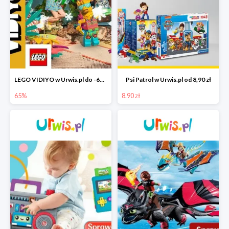
LEGO VIDIYO w Urwis.pl do -65%
Psi Patrol w Urwis.pl od 8,90 zł
65%
8.90 zł