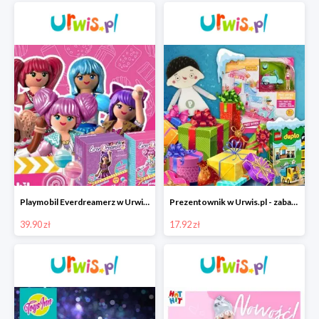
Playmobil Everdreamerz w Urwis.pl za 39,90 zł
Prezentownik w Urwis.pl - zabawki dla dzieci od 17.92 zł
39.90 zł
17.92 zł