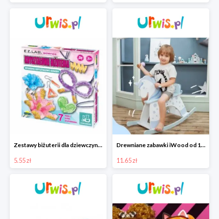
Zestawy biżuterii dla dziewczynek w Urwis.pl od 5.55 zł
Drewniane zabawki iWood od 11,65 zł
5.55 zł
11.65 zł