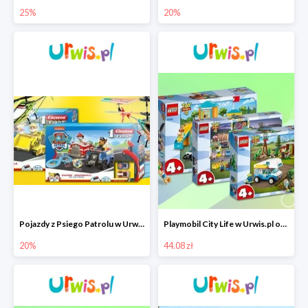
25%
20%
Pojazdy z Psiego Patrolu w Urwis.pl do -20%
Playmobil City Life w Urwis.pl od 44,08 zł
20%
44.08 zł