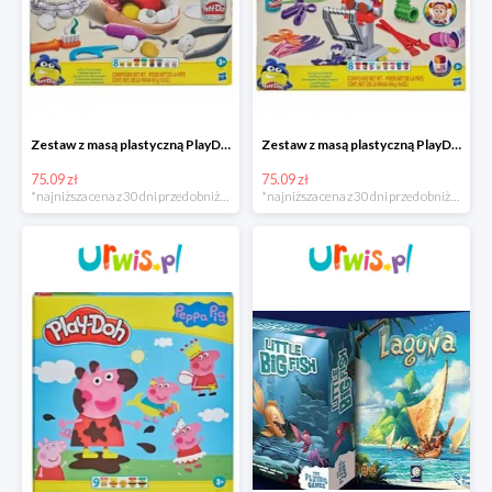
Zestaw z masą plastyczną PlayDoh Dentysta Nowy
Zestaw z masą plastyczną PlayDoh Fryzjer Nowy
75.09 zł
75.09 zł
*najniższa cena z 30 dni przed obniżką
*najniższa cena z 30 dni przed obniżką