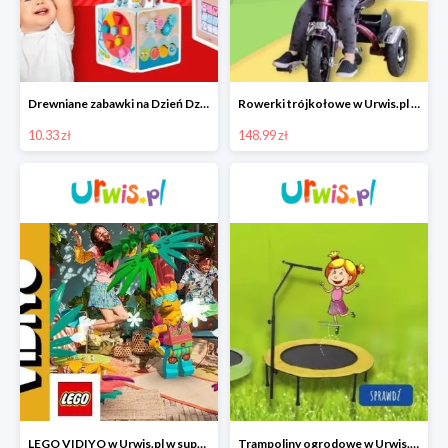
Drewniane zabawki na Dzień Dziecka w Urwis.pl od 10,33 zł
Rowerki trójkołowe w Urwis.pl w super cenach od 148,99 zł
10.33 zł
148.99 zł
LEGO VIDIYO w Urwis.pl w super cenie
Trampoliny ogrodowe w Urwis.pl w super cenach od 188,99 zł