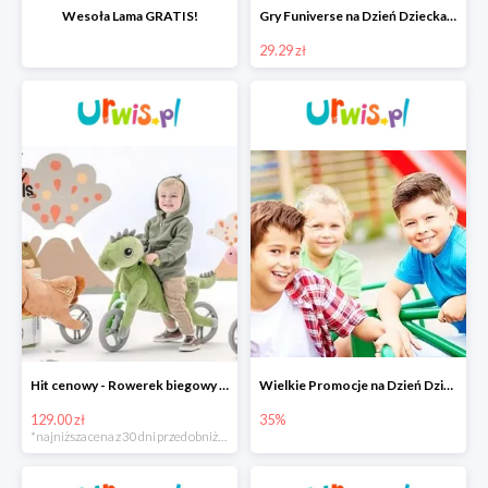
Wesoła Lama GRATIS!
Gry Funiverse na Dzień Dziecka w Urwis.pl od 29,29 zł
29.29 zł
Hit cenowy - Rowerek biegowy My Buddy Wheels
Wielkie Promocje na Dzień Dziecka w Urwis.pl do -35%
129.00 zł
35%
*najniższa cena z 30 dni przed obniżką