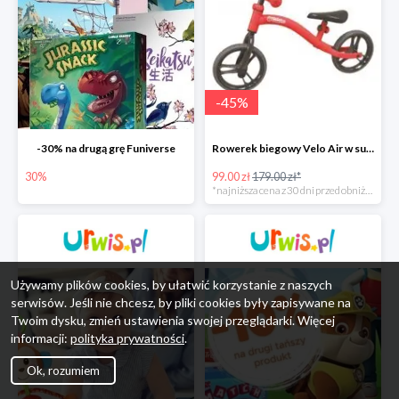
-
45
%
-30% na drugą grę Funiverse
Rowerek biegowy Velo Air w super cenie
30%
99.00 zł
179.00 zł*
*najniższa cena z 30 dni przed obniżką
Używamy plików cookies, by ułatwić korzystanie z naszych
serwisów. Jeśli nie chcesz, by pliki cookies były zapisywane na
Twoim dysku, zmień ustawienia swojej przeglądarki. Więcej
informacji:
polityka prywatności
.
Ok, rozumiem