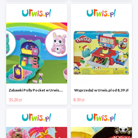
Zabawki Polly Pocket w Urwis.pl od 35,20 zł
Wyprzedaż w Urwis.pl od 8,39 zł
35.20 zł
8.39 zł