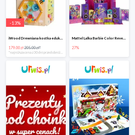
-
13
%
iWood Drewniana kostka edukacyjna przeplatanka Pszczółka
Mattel Lalka Barbie Color Reveal Impreza Duży zestaw -27%
179.00 zł
205.00 zł*
27%
*najniższa cena z 30 dni przed obniżką