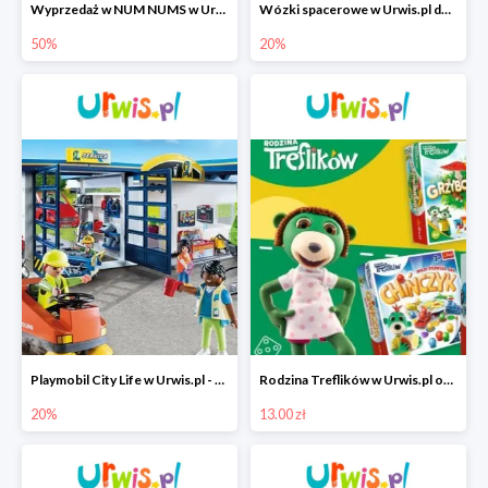
Wyprzedaż w NUM NUMS w Urwis.pl do -50%
Wózki spacerowe w Urwis.pl do -20%
50%
20%
Playmobil City Life w Urwis.pl - wybrane produkty -20%
Rodzina Treflików w Urwis.pl od 13 zł
20%
13.00 zł