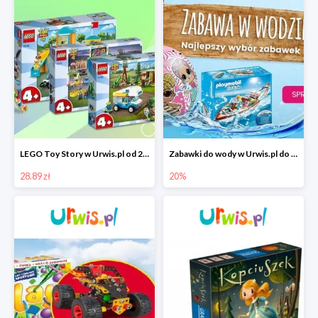
LEGO Toy Story w Urwis.pl od 28,89 zł
Zabawki do wody w Urwis.pl do -20%
28.89 zł
20%