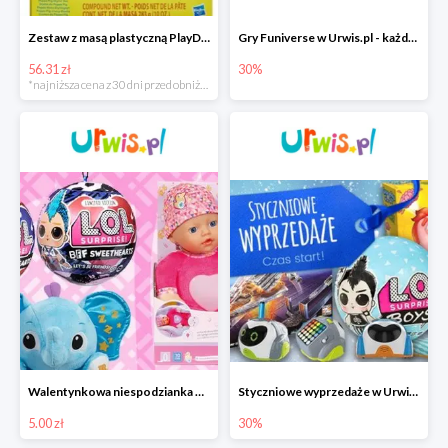
Zestaw z masą plastyczną PlayDoh Świnka Peppa
Gry Funiverse w Urwis.pl - każda kolejna gra taniej
56.31 zł
30%
*najniższa cena z 30 dni przed obniżką
Walentynkowa niespodzianka w Urwis.pl
Styczniowe wyprzedaże w Urwis.pl do -30%
5.00 zł
30%