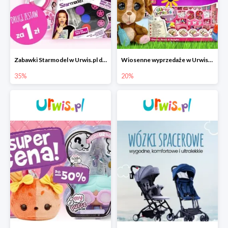
Zabawki Starmodel w Urwis.pl do -35%
Wiosenne wyprzedaże w Urwis.pl do -20%
35%
20%