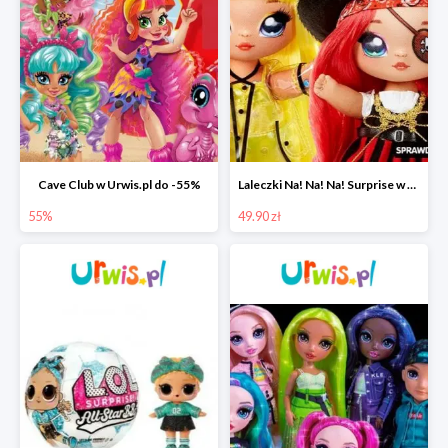
Cave Club w Urwis.pl do -55%
Laleczki Na! Na! Na! Surprise w Urwis.pl za 49,90 zł
55%
49.90 zł