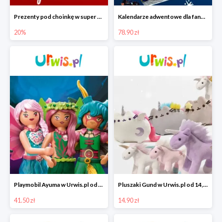
Prezenty pod choinkę w super cenach
Kalendarze adwentowe dla fanów samochodzików w Urwis.pl od 78,90zł
20%
78.90 zł
Playmobil Ayuma w Urwis.pl od 41,50 zł
Pluszaki Gund w Urwis.pl od 14,90 zł
41.50 zł
14.90 zł