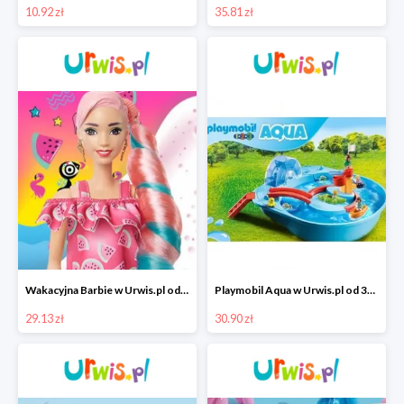
10.92 zł
35.81 zł
Wakacyjna Barbie w Urwis.pl od 29,13 zł
Playmobil Aqua w Urwis.pl od 30,90 zł
29.13 zł
30.90 zł