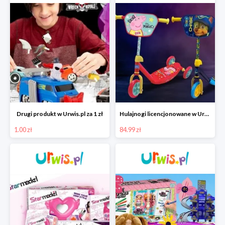
Drugi produkt w Urwis.pl za 1 zł
Hulajnogi licencjonowane w Urwis.pl za jedynie 84,99 zł
1.00 zł
84.99 zł