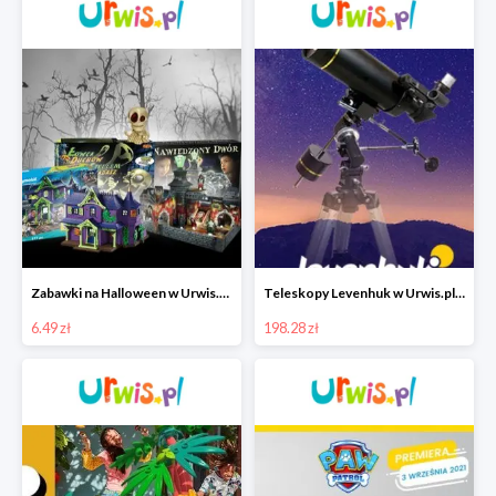
Zabawki na Halloween w Urwis.pl od 6,49 zł
Teleskopy Levenhuk w Urwis.pl w super cenach od 198,28 zł
6.49 zł
198.28 zł