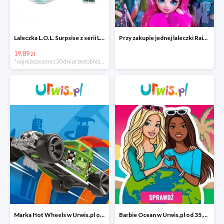
Laleczka L.O.L. Surpsise z serii Lalki sportowe w super cenie
Przy zakupie jednej laleczki Rainbow High laleczka Lil Snaps w Urwis.pl
19.89 zł
*najniższa cena z 30 dni przed obniżką
Marka Hot Wheels w Urwis.pl od 10,92 zł
Barbie Ocean w Urwis.pl od 35,81 zł