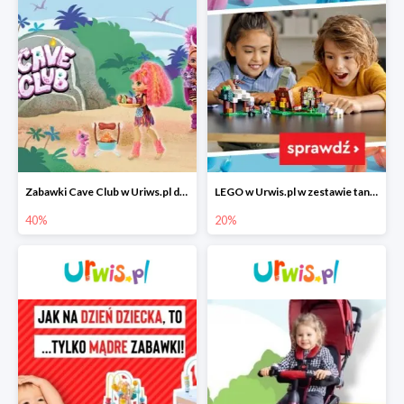
Zabawki Cave Club w Uriws.pl do -40%
LEGO w Urwis.pl w zestawie taniej do -20%
40%
20%