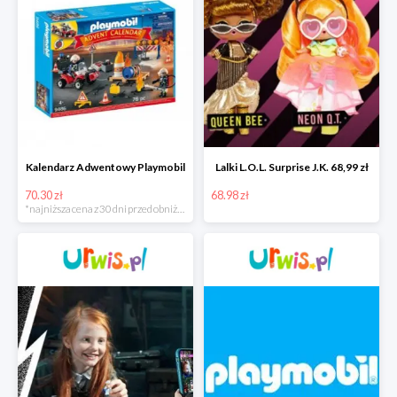
Kalendarz Adwentowy Playmobil
Lalki L.O.L. Surprise J.K. 68,99 zł
70.30 zł
68.98 zł
*najniższa cena z 30 dni przed obniżką