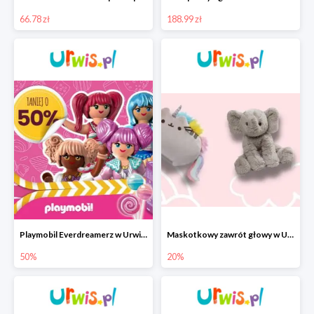
66.78 zł
188.99 zł
Playmobil Everdreamerz w Urwis.pl -50%
Maskotkowy zawrót głowy w Urwis.pl -20% na wszystko
50%
20%