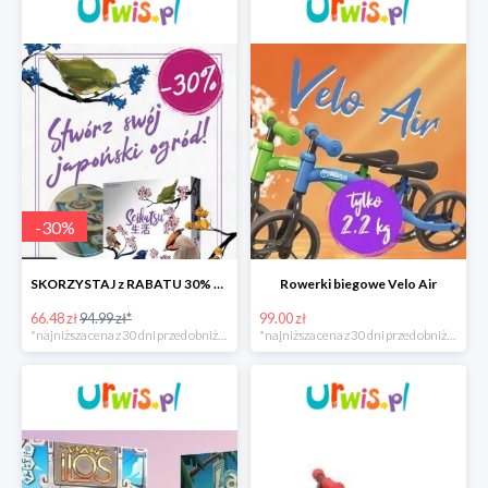
-
30
%
SKORZYSTAJ z RABATU 30% Gra Seikatsu
Rowerki biegowe Velo Air
66.48 zł
94.99 zł*
99.00 zł
*najniższa cena z 30 dni przed obniżką
*najniższa cena z 30 dni przed obniżką