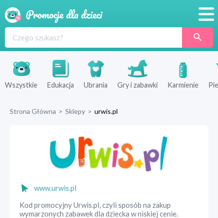
Promocje
Produkty
Sklepy
Wszystkie
Edukacja
Ubrania
Gry i zabawki
Karmienie
Pie
Blog
Strona Główna
>
Sklepy
>
urwis.pl
Wyprawka
www.urwis.pl
Kod promocyjny Urwis.pl, czyli sposób na zakup
wymarzonych zabawek dla dziecka w niskiej cenie.