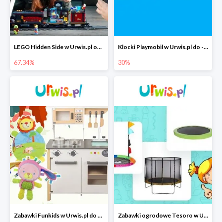
LEGO Hidden Side w Urwis.pl od 67,34 zł
Klocki Playmobil w Urwis.pl do -30%
67.34%
30%
Zabawki Funkids w Urwis.pl do -25%
Zabawki ogrodowe Tesoro w Urwis.pl do -20%