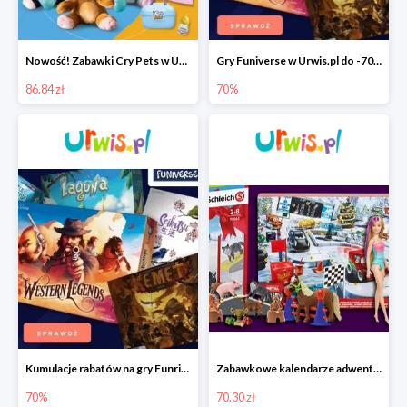
Nowość! Zabawki Cry Pets w Urwis.pl w super cenach
Gry Funiverse w Urwis.pl do -70%
86.84 zł
70%
Kumulacje rabatów na gry Funrise w Urwis.pl do -70%
Zabawkowe kalendarze adwentowe w Urwis.pl od 70.30 zł
70%
70.30 zł