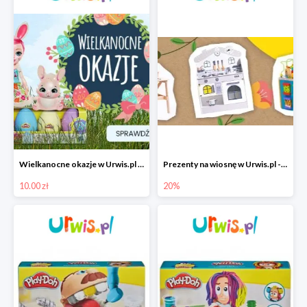
Wielkanocne okazje w Urwis.pl od 10 zł
Prezenty na wiosnę w Urwis.pl - zabawki Malowany Las -20%
10.00 zł
20%