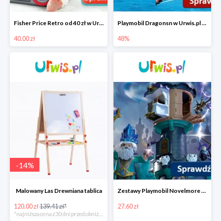
Fisher Price Retro od 40 zł w Urwis.pl
Playmobil Dragonsn w Urwis.pl od 48 zł
40.00 zł
48%
-
14
%
Malowany Las Drewniana tablica
Zestawy Playmobil Novelmore w Urwis.pl od 27,90 zł
120.00 zł
139.41 zł*
27.60 zł
*najniższa cena z 30 dni przed obniżką