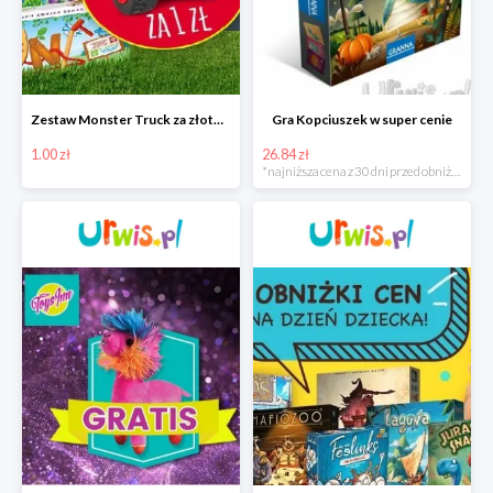
Zestaw Monster Truck za złotówkę
Gra Kopciuszek w super cenie
1.00 zł
26.84 zł
*najniższa cena z 30 dni przed obniżką