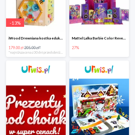
-
13
%
iWood Drewniana kostka edukacyjna przeplatanka Pszczółka
Mattel Lalka Barbie Color Reveal Impreza Duży zestaw -27%
179.00 zł
205.00 zł*
27%
*najniższa cena z 30 dni przed obniżką