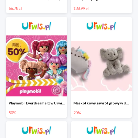
66.78 zł
188.99 zł
Playmobil Everdreamerz w Urwis.pl -50%
Maskotkowy zawrót głowy w Urwis.pl -20% na wszystko
50%
20%