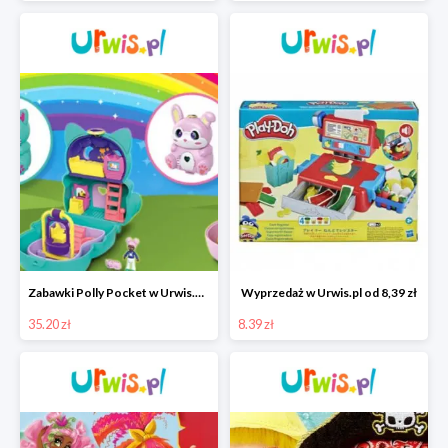
Zabawki Polly Pocket w Urwis.pl od 35,20 zł
Wyprzedaż w Urwis.pl od 8,39 zł
35.20 zł
8.39 zł