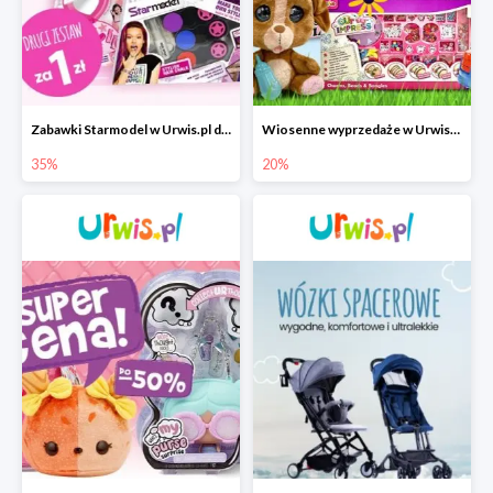
Zabawki Starmodel w Urwis.pl do -35%
Wiosenne wyprzedaże w Urwis.pl do -20%
35%
20%