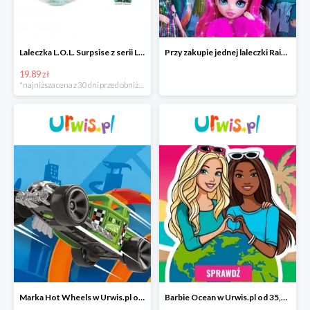
Laleczka L.O.L. Surpsise z serii Lalki sportowe w super cenie
Przy zakupie jednej laleczki Rainbow High laleczka Lil Snaps w Urwis.pl
19.89 zł
*najniższa cena z 30 dni przed obniżką
Marka Hot Wheels w Urwis.pl od 10,92 zł
Barbie Ocean w Urwis.pl od 35,81 zł