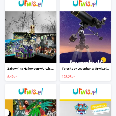
Zabawki na Halloween w Urwis.pl od 6,49 zł
Teleskopy Levenhuk w Urwis.pl w super cenach od 198,28 zł
6.49 zł
198.28 zł