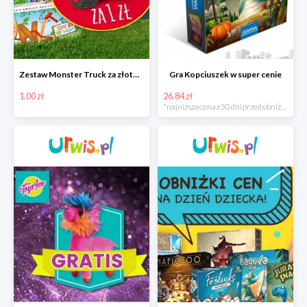
Zestaw Monster Truck za złotówkę
Gra Kopciuszek w super cenie
1.00 zł
26.84 zł
*najniższa cena z 30 dni przed obniżką