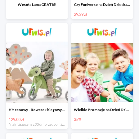
Wesoła Lama GRATIS!
Gry Funiverse na Dzień Dziecka w Urwis.pl od 29,29 zł
29.29 zł
Hit cenowy - Rowerek biegowy My Buddy Wheels
Wielkie Promocje na Dzień Dziecka w Urwis.pl do -35%
129.00 zł
35%
*najniższa cena z 30 dni przed obniżką