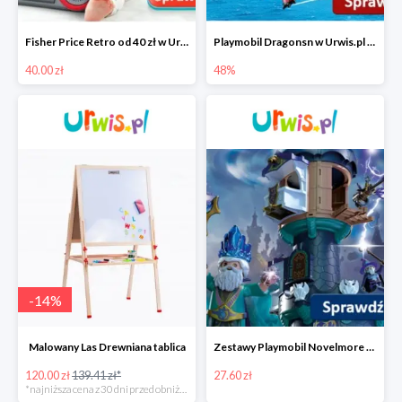
Fisher Price Retro od 40 zł w Urwis.pl
Playmobil Dragonsn w Urwis.pl od 48 zł
40.00 zł
48%
-
14
%
Malowany Las Drewniana tablica
Zestawy Playmobil Novelmore w Urwis.pl od 27,90 zł
120.00 zł
139.41 zł*
27.60 zł
*najniższa cena z 30 dni przed obniżką