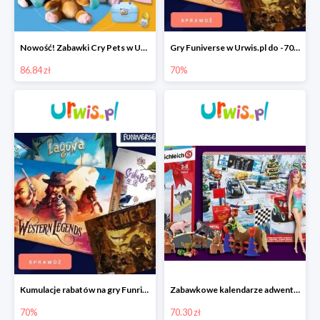
Nowość! Zabawki Cry Pets w Urwis.pl w super cenach
Gry Funiverse w Urwis.pl do -70%
86.84 zł
70%
Kumulacje rabatów na gry Funrise w Urwis.pl do -70%
Zabawkowe kalendarze adwentowe w Urwis.pl od 70.30 zł
70%
70.30 zł