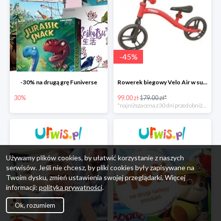
-
45
%
-30% na drugą grę Funiverse
Rowerek biegowy Velo Air w super cenie
30%
99.00 zł
179.00 zł*
*najniższa cena z 30 dni przed obniżką
Używamy plików cookies, by ułatwić korzystanie z naszych
serwisów. Jeśli nie chcesz, by pliki cookies były zapisywane na
Twoim dysku, zmień ustawienia swojej przeglądarki. Więcej
informacji:
polityka prywatności
.
Ok, rozumiem