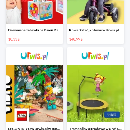
Drewniane zabawki na Dzień Dziecka w Urwis.pl od 10,33 zł
Rowerki trójkołowe w Urwis.pl w super cenach od 148,99 zł
10.33 zł
148.99 zł
LEGO VIDIYO w Urwis.pl w super cenie
Trampoliny ogrodowe w Urwis.pl w super cenach od 188,99 zł