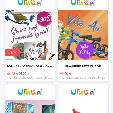
-
30
%
SKORZYSTAJ z RABATU 30% Gra Seikatsu
Rowerki biegowe Velo Air
66.48 zł
94.99 zł*
99.00 zł
*najniższa cena z 30 dni przed obniżką
*najniższa cena z 30 dni przed obniżką