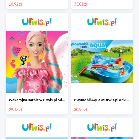
10.92 zł
35.81 zł
Wakacyjna Barbie w Urwis.pl od 29,13 zł
Playmobil Aqua w Urwis.pl od 30,90 zł
29.13 zł
30.90 zł