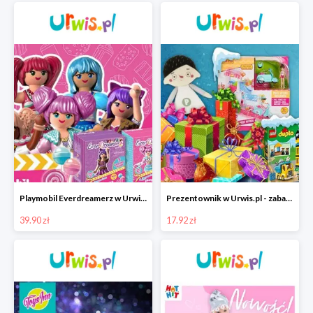
Playmobil Everdreamerz w Urwis.pl za 39,90 zł
Prezentownik w Urwis.pl - zabawki dla dzieci od 17.92 zł
39.90 zł
17.92 zł