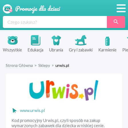
Promocje
Produkty
Sklepy
Wszystkie
Edukacja
Ubrania
Gry i zabawki
Karmienie
Pie
Blog
Strona Główna
>
Sklepy
>
urwis.pl
Wyprawka
www.urwis.pl
Kod promocyjny Urwis.pl, czyli sposób na zakup
wymarzonych zabawek dla dziecka w niskiej cenie.