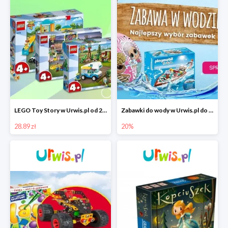
LEGO Toy Story w Urwis.pl od 28,89 zł
Zabawki do wody w Urwis.pl do -20%
28.89 zł
20%