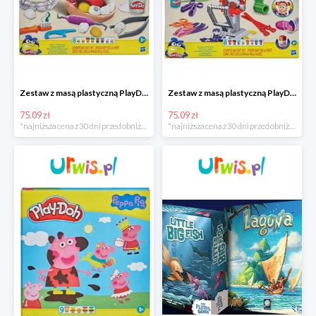
Zestaw z masą plastyczną PlayDoh Dentysta Nowy
Zestaw z masą plastyczną PlayDoh Fryzjer Nowy
75.09 zł
75.09 zł
*najniższa cena z 30 dni przed obniżką
*najniższa cena z 30 dni przed obniżką