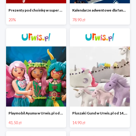
Prezenty pod choinkę w super cenach
Kalendarze adwentowe dla fanów samochodzików w Urwis.pl od 78,90zł
20%
78.90 zł
Playmobil Ayuma w Urwis.pl od 41,50 zł
Pluszaki Gund w Urwis.pl od 14,90 zł
41.50 zł
14.90 zł