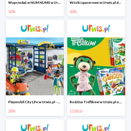
Wyprzedaż w NUM NUMS w Urwis.pl do -50%
Wózki spacerowe w Urwis.pl do -20%
50%
20%
Playmobil City Life w Urwis.pl - wybrane produkty -20%
Rodzina Treflików w Urwis.pl od 13 zł
20%
13.00 zł