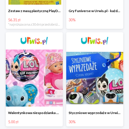
Zestaw z masą plastyczną PlayDoh Świnka Peppa
Gry Funiverse w Urwis.pl - każda kolejna gra taniej
56.31 zł
30%
*najniższa cena z 30 dni przed obniżką
Walentynkowa niespodzianka w Urwis.pl
Styczniowe wyprzedaże w Urwis.pl do -30%
5.00 zł
30%