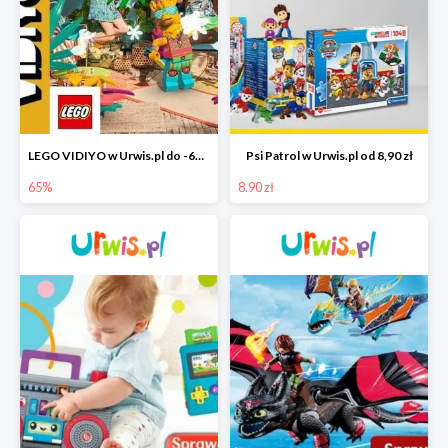
LEGO VIDIYO w Urwis.pl do -65%
Psi Patrol w Urwis.pl od 8,90 zł
65%
8.90 zł