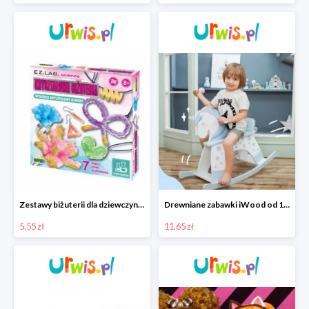
Zestawy biżuterii dla dziewczynek w Urwis.pl od 5.55 zł
Drewniane zabawki iWood od 11,65 zł
5.55 zł
11.65 zł