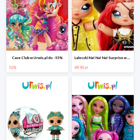
Cave Club w Urwis.pl do -55%
Laleczki Na! Na! Na! Surprise w Urwis.pl za 49,90 zł
55%
49.90 zł