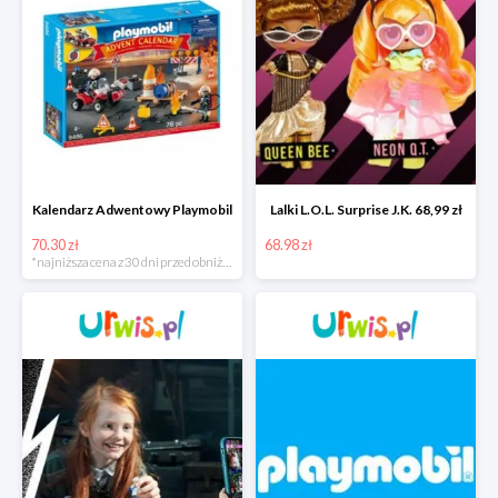
Kalendarz Adwentowy Playmobil
Lalki L.O.L. Surprise J.K. 68,99 zł
70.30 zł
68.98 zł
*najniższa cena z 30 dni przed obniżką