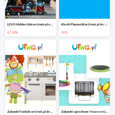
LEGO Hidden Side w Urwis.pl od 67,34 zł
Klocki Playmobil w Urwis.pl do -30%
67.34%
30%
Zabawki Funkids w Urwis.pl do -25%
Zabawki ogrodowe Tesoro w Urwis.pl do -20%