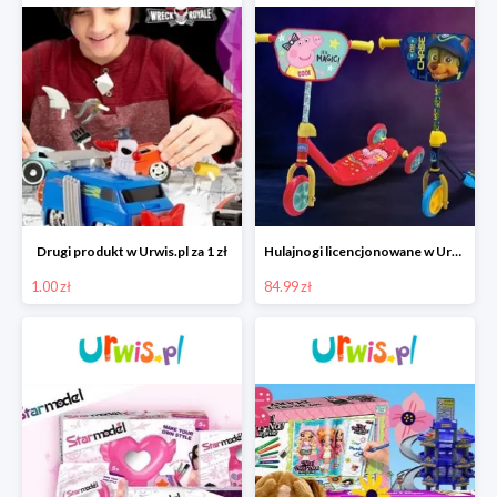
Drugi produkt w Urwis.pl za 1 zł
Hulajnogi licencjonowane w Urwis.pl za jedynie 84,99 zł
1.00 zł
84.99 zł