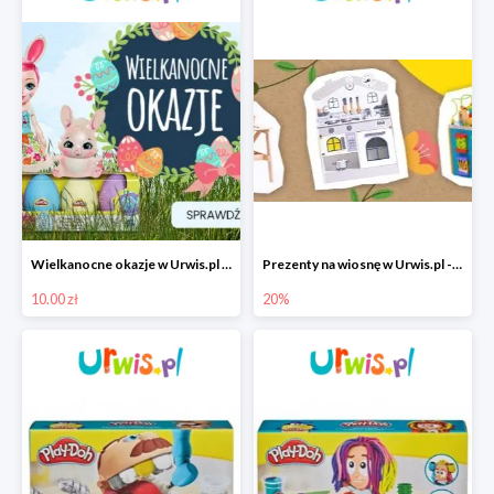
Wielkanocne okazje w Urwis.pl od 10 zł
Prezenty na wiosnę w Urwis.pl - zabawki Malowany Las -20%
10.00 zł
20%