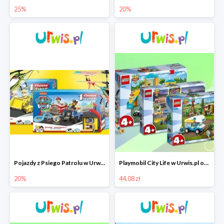
25%
20%
Pojazdy z Psiego Patrolu w Urwis.pl do -20%
Playmobil City Life w Urwis.pl od 44,08 zł
20%
44.08 zł