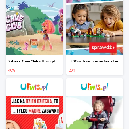
Zabawki Cave Club w Uriws.pl do -40%
LEGO w Urwis.pl w zestawie taniej do -20%
40%
20%