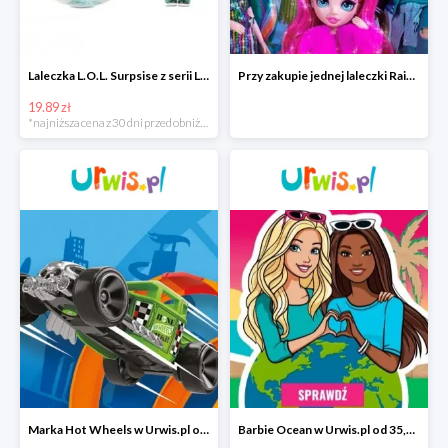
Laleczka L.O.L. Surpsise z serii Lalki sportowe w super cenie
Przy zakupie jednej laleczki Rainbow High laleczka Lil Snaps w Urwis.pl
19.89 zł
*najniższa cena z 30 dni przed obniżką
Marka Hot Wheels w Urwis.pl od 10,92 zł
Barbie Ocean w Urwis.pl od 35,81 zł