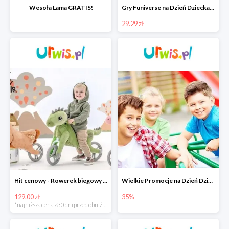
Wesoła Lama GRATIS!
Gry Funiverse na Dzień Dziecka w Urwis.pl od 29,29 zł
29.29 zł
Hit cenowy - Rowerek biegowy My Buddy Wheels
Wielkie Promocje na Dzień Dziecka w Urwis.pl do -35%
129.00 zł
35%
*najniższa cena z 30 dni przed obniżką