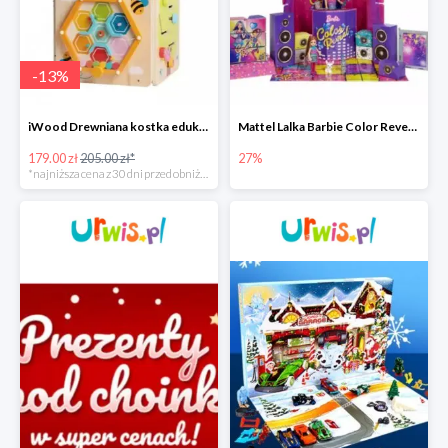
-
13
%
iWood Drewniana kostka edukacyjna przeplatanka Pszczółka
Mattel Lalka Barbie Color Reveal Impreza Duży zestaw -27%
179.00 zł
205.00 zł*
27%
*najniższa cena z 30 dni przed obniżką