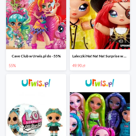
Cave Club w Urwis.pl do -55%
Laleczki Na! Na! Na! Surprise w Urwis.pl za 49,90 zł
55%
49.90 zł