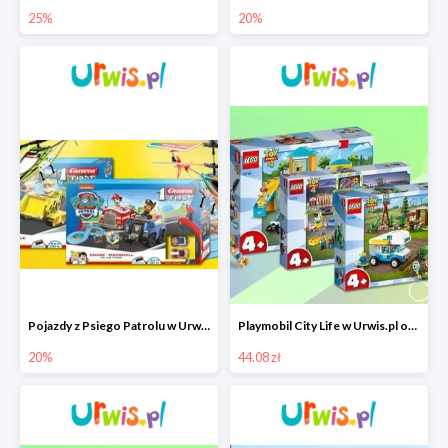
25%
20%
Pojazdy z Psiego Patrolu w Urwis.pl do -20%
Playmobil City Life w Urwis.pl od 44,08 zł
20%
44.08 zł