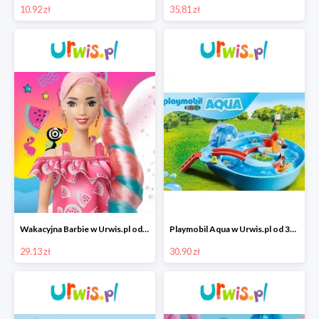
10.92 zł
35.81 zł
Wakacyjna Barbie w Urwis.pl od 29,13 zł
Playmobil Aqua w Urwis.pl od 30,90 zł
29.13 zł
30.90 zł