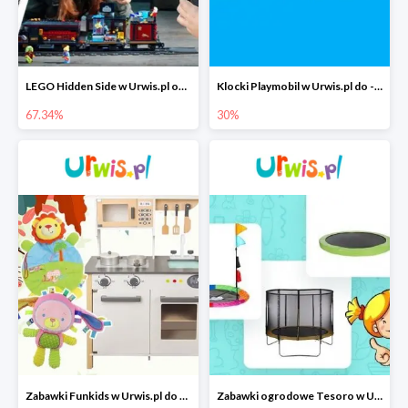
LEGO Hidden Side w Urwis.pl od 67,34 zł
Klocki Playmobil w Urwis.pl do -30%
67.34%
30%
Zabawki Funkids w Urwis.pl do -25%
Zabawki ogrodowe Tesoro w Urwis.pl do -20%