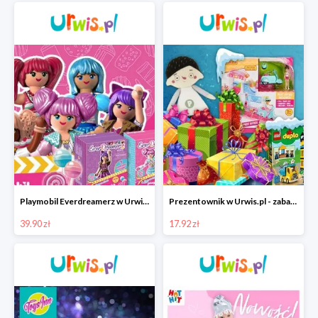
Playmobil Everdreamerz w Urwis.pl za 39,90 zł
Prezentownik w Urwis.pl - zabawki dla dzieci od 17.92 zł
39.90 zł
17.92 zł