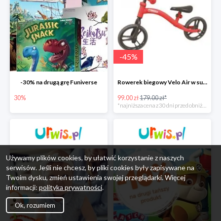
-
45
%
-30% na drugą grę Funiverse
Rowerek biegowy Velo Air w super cenie
30%
99.00 zł
179.00 zł*
*najniższa cena z 30 dni przed obniżką
Używamy plików cookies, by ułatwić korzystanie z naszych
serwisów. Jeśli nie chcesz, by pliki cookies były zapisywane na
Twoim dysku, zmień ustawienia swojej przeglądarki. Więcej
informacji:
polityka prywatności
.
Ok, rozumiem