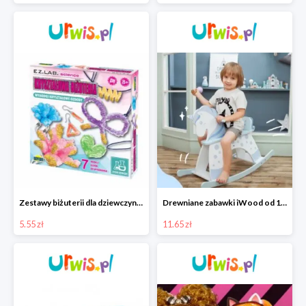
Zestawy biżuterii dla dziewczynek w Urwis.pl od 5.55 zł
Drewniane zabawki iWood od 11,65 zł
5.55 zł
11.65 zł