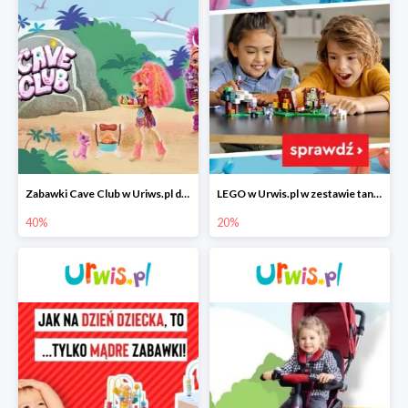
Zabawki Cave Club w Uriws.pl do -40%
LEGO w Urwis.pl w zestawie taniej do -20%
40%
20%