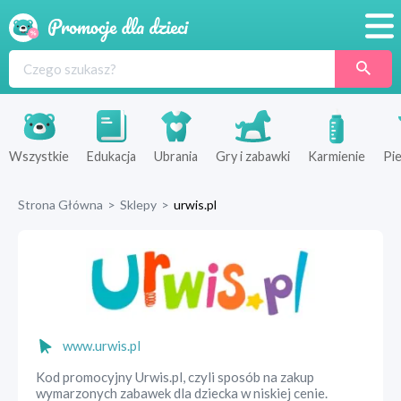
Promocje
Produkty
Sklepy
Wszystkie
Edukacja
Ubrania
Gry i zabawki
Karmienie
Pie
Blog
Strona Główna
>
Sklepy
>
urwis.pl
Wyprawka
www.urwis.pl
Kod promocyjny Urwis.pl, czyli sposób na zakup
wymarzonych zabawek dla dziecka w niskiej cenie.