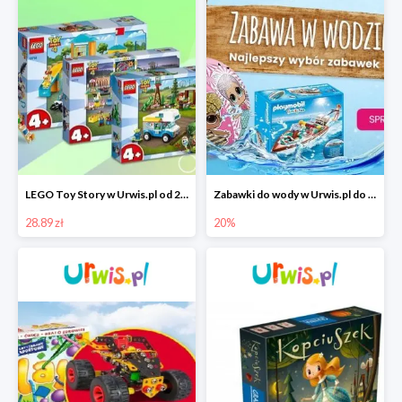
LEGO Toy Story w Urwis.pl od 28,89 zł
Zabawki do wody w Urwis.pl do -20%
28.89 zł
20%