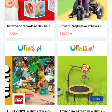
Drewniane zabawki na Dzień Dziecka w Urwis.pl od 10,33 zł
Rowerki trójkołowe w Urwis.pl w super cenach od 148,99 zł
10.33 zł
148.99 zł
LEGO VIDIYO w Urwis.pl w super cenie
Trampoliny ogrodowe w Urwis.pl w super cenach od 188,99 zł