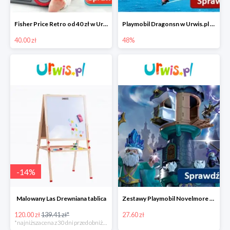
Fisher Price Retro od 40 zł w Urwis.pl
Playmobil Dragonsn w Urwis.pl od 48 zł
40.00 zł
48%
-
14
%
Malowany Las Drewniana tablica
Zestawy Playmobil Novelmore w Urwis.pl od 27,90 zł
120.00 zł
139.41 zł*
27.60 zł
*najniższa cena z 30 dni przed obniżką