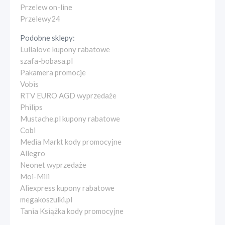
Przelew on-line
Przelewy24
Podobne sklepy:
Lullalove kupony rabatowe
szafa-bobasa.pl
Pakamera promocje
Vobis
RTV EURO AGD wyprzedaże
Philips
Mustache.pl kupony rabatowe
Cobi
Media Markt kody promocyjne
Allegro
Neonet wyprzedaże
Moi-Mili
Aliexpress kupony rabatowe
megakoszulki.pl
Tania Książka kody promocyjne