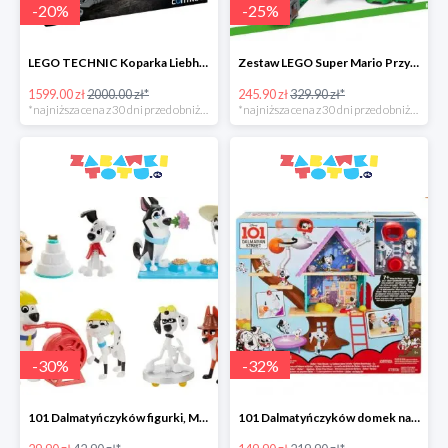
-
20
%
-
25
%
LEGO TECHNIC Koparka Liebherr w super cenie
Zestaw LEGO Super Mario Przygody z Mario w super cenie
1599.00 zł
2000.00 zł*
245.90 zł
329.90 zł*
*najniższa cena z 30 dni przed obniżką
*najniższa cena z 30 dni przed obniżką
-
30
%
-
32
%
101 Dalmatyńczyków figurki, Mattel
101 Dalmatyńczyków domek na drzewie, Mattel