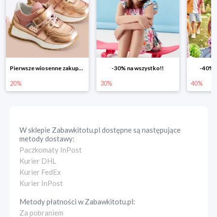
-30% na wszystko!!
-40% na drugą sztukę
Wiosen
30%
40%
25%
W sklepie
Zabawkitotu.pl
dostępne są następujące
metody dostawy:
Paczkomaty InPost
Kurier DHL
Kurier FedEx
Kurier InPost
Metody płatności w
Zabawkitotu.pl
:
Za pobraniem