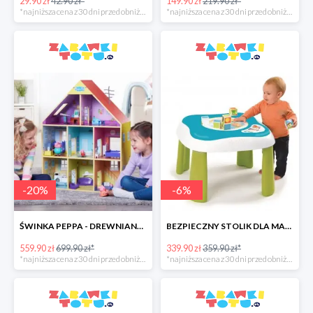
29.90 zł
42.90 zł*
149.90 zł
219.90 zł*
*najniższa cena z 30 dni przed obniżką
*najniższa cena z 30 dni przed obniżką
-
20
%
-
6
%
ŚWINKA PEPPA - DREWNIANY DOMEK DO ZABAWY
BEZPIECZNY STOLIK DLA MALUCHA 2W1 - COOTONS SMOBY
559.90 zł
699.90 zł*
339.90 zł
359.90 zł*
*najniższa cena z 30 dni przed obniżką
*najniższa cena z 30 dni przed obniżką