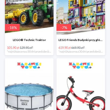
-
18
%
-
7
%
LEGO® Technic Traktor
LEGO Friends Budynki przy głównej ulicy
105.90 zł
129.90 zł*
619.90 zł
669.90 zł*
*najniższa cena z 30 dni przed obniżką
*najniższa cena z 30 dni przed obniżką