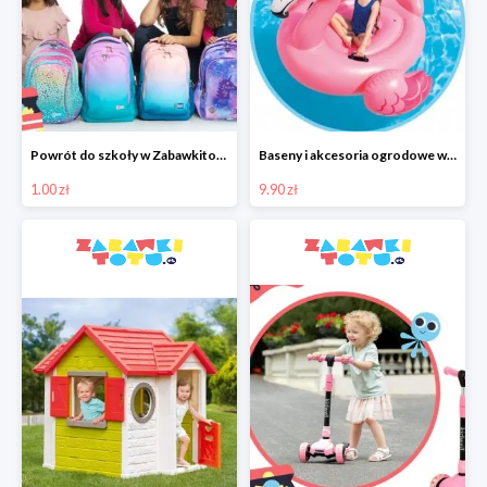
Powrót do szkoły w Zabawkitotu.pl od 1 zł
Baseny i akcesoria ogrodowe w Zabawkitotu.pl od 9,90 zł
1.00 zł
9.90 zł