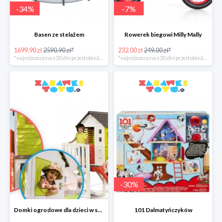
-
34
%
-
7
%
Basen ze stelażem
Rowerek biegowi Milly Mally
1699.90 zł
2590.90 zł*
232.00 zł
249.00 zł*
*najniższa cena z 30 dni przed obniżką
*najniższa cena z 30 dni przed obniżką
-
30
%
Domki ogrodowe dla dzieci w super cenach
101 Dalmatyńczyków