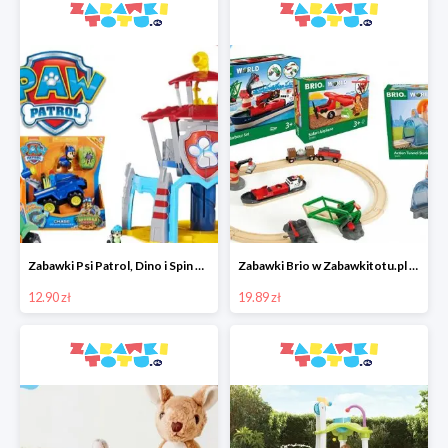
Zabawki Psi Patrol, Dino i Spin Master w super cenach w Zabawkitotu.pl
Zabawki Brio w Zabawkitotu.pl od 19,90 zł
12.90 zł
19.89 zł