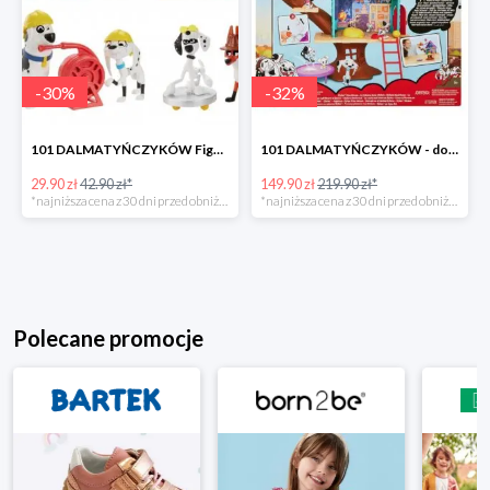
-
30
%
-
32
%
101 DALMATYŃCZYKÓW Figurki - wzory do wyboruI, MATTEL
101 DALMATYŃCZYKÓW - domek na drzewie, MATTEL
29.90 zł
42.90 zł*
149.90 zł
219.90 zł*
*najniższa cena z 30 dni przed obniżką
*najniższa cena z 30 dni przed obniżką
Polecane promocje