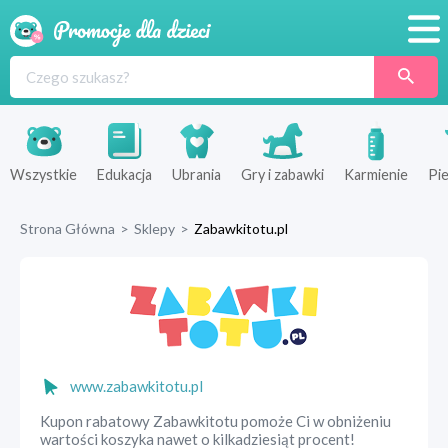
Promocje
Produkty
Sklepy
Wszystkie
Edukacja
Ubrania
Gry i zabawki
Karmienie
Pie
Blog
Strona Główna
>
Sklepy
>
Zabawkitotu.pl
Wyprawka
www.zabawkitotu.pl
Kupon rabatowy Zabawkitotu pomoże Ci w obniżeniu
wartości koszyka nawet o kilkadziesiąt procent!