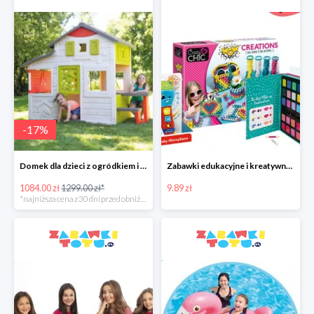
-
17
%
Domek dla dzieci z ogródkiem i stolikiem z siedziskami
Zabawki edukacyjne i kreatywne Clementoni od 9,98 zł
1084.00 zł
1299.00 zł*
9.89 zł
*najniższa cena z 30 dni przed obniżką