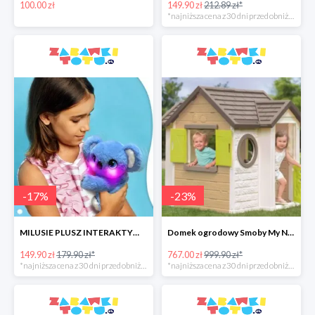
100.00 zł
149.90 zł
212.89 zł*
*najniższa cena z 30 dni przed obniżką
-
17
%
-
23
%
MILUSIE PLUSZ INTERAKTYWNY 2 WZORY EPEE -17%
Domek ogrodowy Smoby My Neo House
149.90 zł
179.90 zł*
767.00 zł
999.90 zł*
*najniższa cena z 30 dni przed obniżką
*najniższa cena z 30 dni przed obniżką