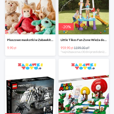
-
20
%
Pluszowe maskotki w Zabawkitotu.pl od 9,90 zł
Little Tikes Fun Zone Wieża do wspinania ze zjeżdżalnią w super cenie
9.90 zł
959.90 zł
1199.00 zł*
*najniższa cena z 30 dni przed obniżką