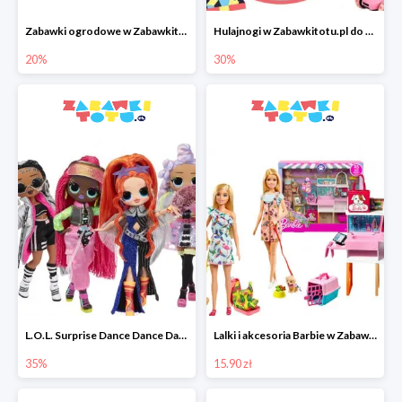
Zabawki ogrodowe w Zabawkitotu.pl do -20%
Hulajnogi w Zabawkitotu.pl do -30%
20%
30%
L.O.L. Surprise Dance Dance Dance w Zabawkitotu.pl do -35%
Lalki i akcesoria Barbie w Zabawkitotu.pl od 15,90 zł
35%
15.90 zł