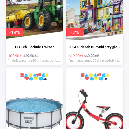
-
18
%
-
7
%
LEGO® Technic Traktor
LEGO Friends Budynki przy głównej ulicy
105.90 zł
129.90 zł*
619.90 zł
669.90 zł*
*najniższa cena z 30 dni przed obniżką
*najniższa cena z 30 dni przed obniżką