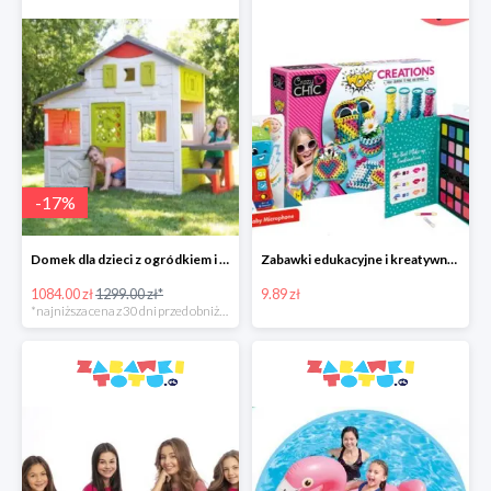
-
17
%
Domek dla dzieci z ogródkiem i stolikiem z siedziskami
Zabawki edukacyjne i kreatywne Clementoni od 9,98 zł
1084.00 zł
1299.00 zł*
9.89 zł
*najniższa cena z 30 dni przed obniżką