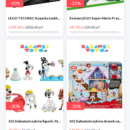
-
20
%
-
25
%
LEGO TECHNIC Koparka Liebherr w super cenie
Zestaw LEGO Super Mario Przygody z Mario w super cenie
1599.00 zł
2000.00 zł*
245.90 zł
329.90 zł*
*najniższa cena z 30 dni przed obniżką
*najniższa cena z 30 dni przed obniżką
-
30
%
-
32
%
101 Dalmatyńczyków figurki, Mattel
101 Dalmatyńczyków domek na drzewie, Mattel