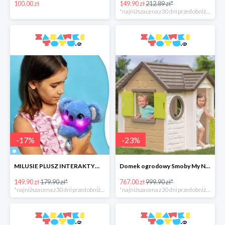
100.00 zł
149.90 zł
212.89 zł*
*najniższa cena z 30 dni przed obniżką
-
17
%
-
23
%
MILUSIE PLUSZ INTERAKTYWNY 2 WZORY EPEE -17%
Domek ogrodowy Smoby My Neo House
149.90 zł
179.90 zł*
767.00 zł
999.90 zł*
*najniższa cena z 30 dni przed obniżką
*najniższa cena z 30 dni przed obniżką