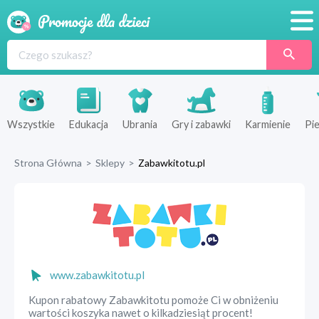
Promocje
Produkty
Sklepy
Wszystkie
Edukacja
Ubrania
Gry i zabawki
Karmienie
Pie
Blog
Strona Główna
>
Sklepy
>
Zabawkitotu.pl
Wyprawka
www.zabawkitotu.pl
Kupon rabatowy Zabawkitotu pomoże Ci w obniżeniu
wartości koszyka nawet o kilkadziesiąt procent!