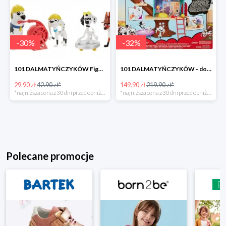
-
30
%
-
32
%
101 DALMATYŃCZYKÓW Figurki - wzory do wyboruI, MATTEL
101 DALMATYŃCZYKÓW - domek na drzewie, MATTEL
29.90 zł
42.90 zł*
149.90 zł
219.90 zł*
*najniższa cena z 30 dni przed obniżką
*najniższa cena z 30 dni przed obniżką
Polecane promocje