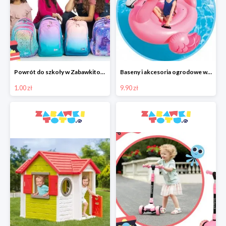
Powrót do szkoły w Zabawkitotu.pl od 1 zł
Baseny i akcesoria ogrodowe w Zabawkitotu.pl od 9,90 zł
1.00 zł
9.90 zł