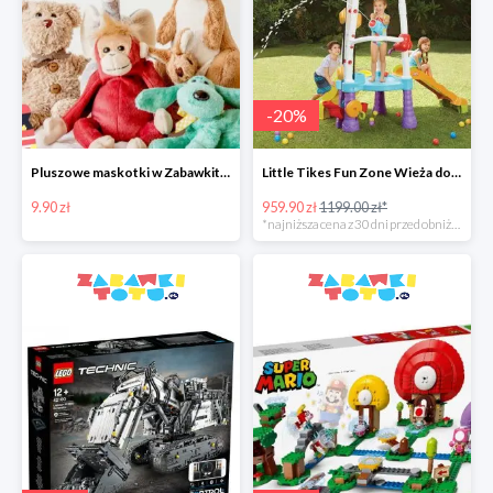
-
20
%
Pluszowe maskotki w Zabawkitotu.pl od 9,90 zł
Little Tikes Fun Zone Wieża do wspinania ze zjeżdżalnią w super cenie
9.90 zł
959.90 zł
1199.00 zł*
*najniższa cena z 30 dni przed obniżką