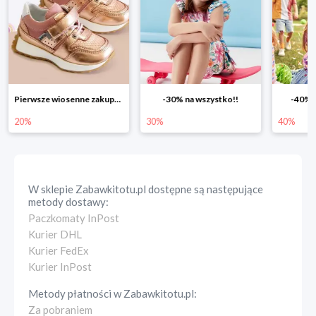
Pierwsze wiosenne zakupy -20%
-30% na wszystko!!
-40% n
20%
30%
40%
W sklepie
Zabawkitotu.pl
dostępne są następujące
metody dostawy:
Paczkomaty InPost
Kurier DHL
Kurier FedEx
Kurier InPost
Metody płatności w
Zabawkitotu.pl
:
Za pobraniem