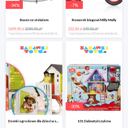
-
34
%
-
7
%
Basen ze stelażem
Rowerek biegowi Milly Mally
1699.90 zł
2590.90 zł*
232.00 zł
249.00 zł*
*najniższa cena z 30 dni przed obniżką
*najniższa cena z 30 dni przed obniżką
-
30
%
Domki ogrodowe dla dzieci w super cenach
101 Dalmatyńczyków