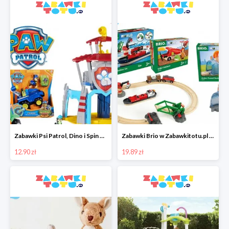
Zabawki Psi Patrol, Dino i Spin Master w super cenach w Zabawkitotu.pl
Zabawki Brio w Zabawkitotu.pl od 19,90 zł
12.90 zł
19.89 zł