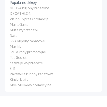
Popularne sklepy:
NEO24 kupony rabatowe
DECATHLON
Vision Express promocje
MamaGama
Muza wyprzedaże
Natuli
G2A kupony rabatowe
Maylily
Squla kody promocyjne
Top Secret
nazwa.pl wyprzedaże
Erli
Pakamera kupony rabatowe
Kinderkraft
Moi-Mili kody promocyjne