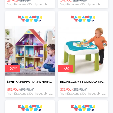
29.90 zł
42.90 zł*
149.90 zł
219.90 zł*
*najniższa cena z 30 dni przed obniżką
*najniższa cena z 30 dni przed obniżką
-
20
%
-
6
%
ŚWINKA PEPPA - DREWNIANY DOMEK DO ZABAWY
BEZPIECZNY STOLIK DLA MALUCHA 2W1 - COOTONS SMOBY
559.90 zł
699.90 zł*
339.90 zł
359.90 zł*
*najniższa cena z 30 dni przed obniżką
*najniższa cena z 30 dni przed obniżką