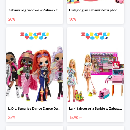
Zabawki ogrodowe w Zabawkitotu.pl do -20%
Hulajnogi w Zabawkitotu.pl do -30%
20%
30%
L.O.L. Surprise Dance Dance Dance w Zabawkitotu.pl do -35%
Lalki i akcesoria Barbie w Zabawkitotu.pl od 15,90 zł
35%
15.90 zł