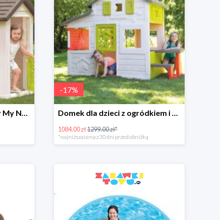
-
17
%
Domek ogrodowy Smoby My Neo House
Domek dla dzieci z ogródkiem i stolikiem z siedziskami
1084.00 zł
1299.00 zł*
*najniższa cena z 30 dni przed obniżką