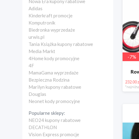
Nowa Era kupony rabatowe
Adidas
Kinderkraft promocje
Komputronik
Biedronka wyprzedaże
urwis.pl
Tania Książka kupony rabatowe
Media Markt
-
7
%
4Home kody promocyjne
4F
Row
MamaGama wyprzedaże
Bezpieczna Rodzina
232.00 z
Marilyn kupony rabatowe
*najniższ
Douglas
Neonet kody promocyjne
Popularne sklepy:
NEO24 kupony rabatowe
DECATHLON
Vision Express promocje