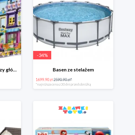
-
34
%
LEGO Friends Budynki przy głównej ulicy
Basen ze stelażem
1699.90 zł
2590.90 zł*
*najniższa cena z 30 dni przed obniżką