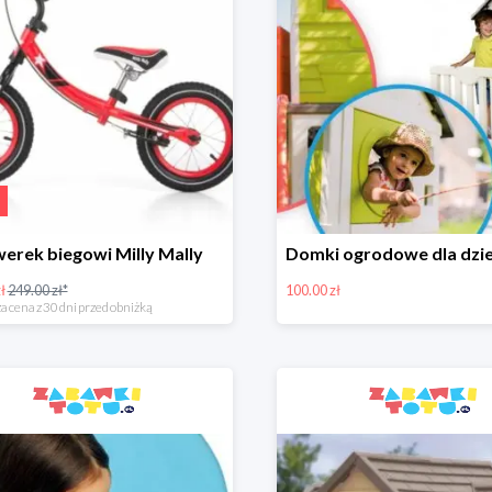
erek biegowi Milly Mally
ł
249.00 zł*
100.00 zł
a cena z 30 dni przed obniżką