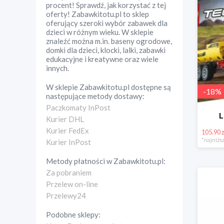
procent! Sprawdź, jak korzystać z tej
oferty! Zabawkitotu.pl to sklep
oferujący szeroki wybór zabawek dla
dzieci w różnym wieku. W sklepie
znaleźć można m.in. baseny ogrodowe,
domki dla dzieci, klocki, lalki, zabawki
edukacyjne i kreatywne oraz wiele
innych.
W sklepie
Zabawkitotu.pl
dostępne są
-
18
%
następujące metody dostawy:
Paczkomaty InPost
L
Kurier DHL
Kurier FedEx
105.90 z
*najniższ
Kurier InPost
Metody płatności w
Zabawkitotu.pl
:
Za pobraniem
Przelew on-line
Przelewy24
Podobne sklepy: