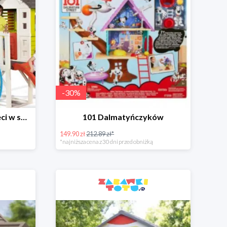
-
30
%
Domki ogrodowe dla dzieci w super cenach
101 Dalmatyńczyków
149.90 zł
212.89 zł*
*najniższa cena z 30 dni przed obniżką