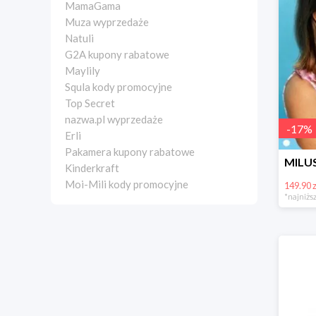
MamaGama
Muza wyprzedaże
Natuli
G2A kupony rabatowe
Maylily
Squla kody promocyjne
Top Secret
nazwa.pl wyprzedaże
-
17
%
Erli
Pakamera kupony rabatowe
Kinderkraft
Moi-Mili kody promocyjne
149.90 z
*najniższ