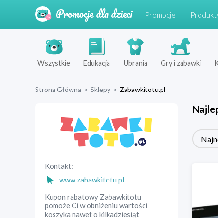
Promocje
Produkt
Wszystkie
Edukacja
Ubrania
Gry i zabawki
K
Strona Główna
>
Sklepy
>
Zabawkitotu.pl
Najle
Najn
Kontakt:
www.zabawkitotu.pl
Kupon rabatowy Zabawkitotu
pomoże Ci w obniżeniu wartości
koszyka nawet o kilkadziesiąt