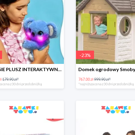
-
23
%
MILUSIE PLUSZ INTERAKTYWNY 2 WZORY EPEE -17%
ł
179.90 zł*
767.00 zł
999.90 zł*
a cena z 30 dni przed obniżką
*najniższa cena z 30 dni przed obniżką