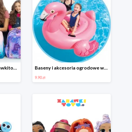
Powrót do szkoły w Zabawkitotu.pl od 1 zł
Baseny i akcesoria ogrodowe w Zabawkitotu.pl od 9,90 zł
9.90 zł