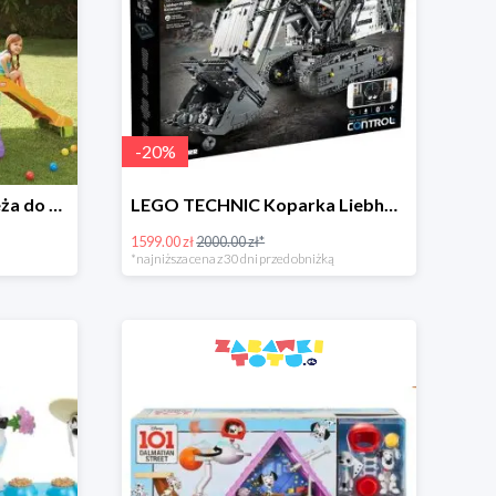
-
20
%
Little Tikes Fun Zone Wieża do wspinania ze zjeżdżalnią w super cenie
LEGO TECHNIC Koparka Liebherr w super cenie
1599.00 zł
2000.00 zł*
*najniższa cena z 30 dni przed obniżką