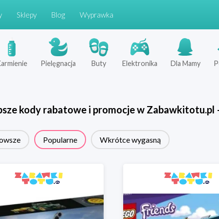
y
Sklepy
Blog
Wyprawka
armienie
Pielęgnacja
Buty
Elektronika
Dla Mamy
P
psze kody rabatowe i promocje w
Zabawkitotu.pl
owsze
Popularne
Wkrótce wygasną