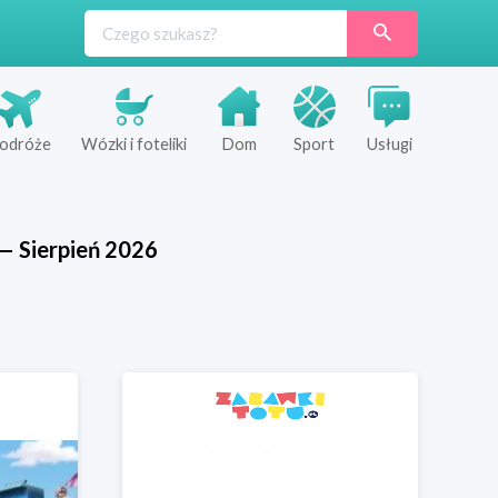
odróże
Wózki i foteliki
Dom
Sport
Usługi
—
Sierpień
2026