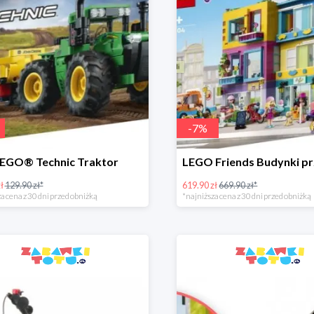
-
7
%
EGO® Technic Traktor
ł
129.90 zł*
619.90 zł
669.90 zł*
a cena z 30 dni przed obniżką
*najniższa cena z 30 dni przed obniżką