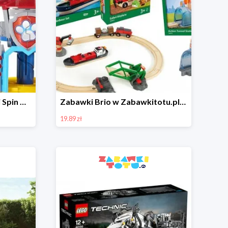
Zabawki Psi Patrol, Dino i Spin Master w super cenach w Zabawkitotu.pl
Zabawki Brio w Zabawkitotu.pl od 19,90 zł
19.89 zł