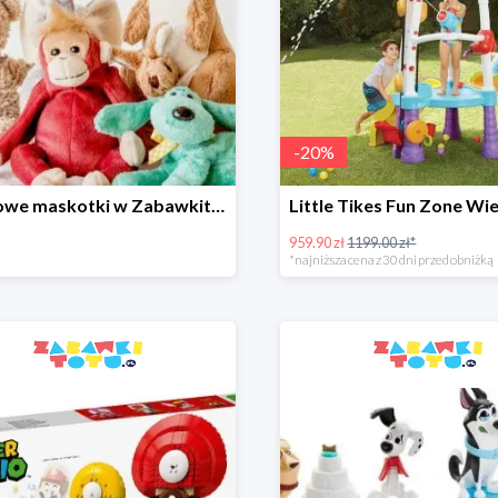
-
20
%
Pluszowe maskotki w Zabawkitotu.pl od 9,90 zł
959.90 zł
1199.00 zł*
*najniższa cena z 30 dni przed obniżką