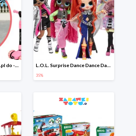
Hulajnogi w Zabawkitotu.pl do -30%
L.O.L. Surprise Dance Dance Dance w Zabawkitotu.pl do -35%
35%