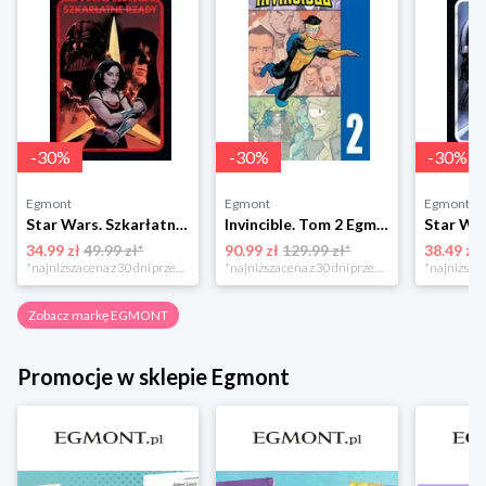
-
30
%
-
30
%
-
30
%
Egmont
Egmont
Egmont
Star Wars. Szkarłatne rządy Egmont
Invincible. Tom 2 Egmont
34.99 zł
49.99 zł*
90.99 zł
129.99 zł*
38.49 zł
*najniższa cena z 30 dni przed obniżką
*najniższa cena z 30 dni przed obniżką
Zobacz markę EGMONT
Promocje w sklepie Egmont