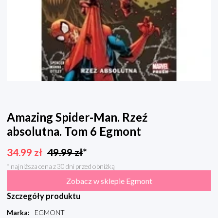
Amazing Spider-Man. Rzeź
absolutna. Tom 6 Egmont
34.99
zł
49.99
zł
*
* najniższa cena z 30 dni przed obniżką
Zobacz w sklepie Egmont
Szczegóły produktu
Marka
:
EGMONT