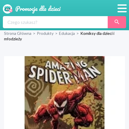
Promocje
Strona Główna
>
Produkty
>
Edukacja
>
Komiksy dla dzieci i
Produkty
młodzieży
Sklepy
Blog
Wyprawka