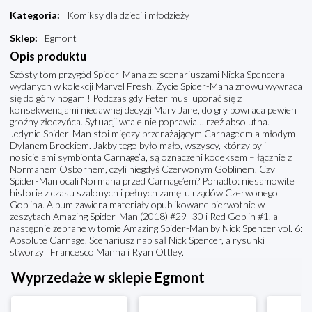
Kategoria
:
Komiksy dla dzieci i młodzieży
Sklep
:
Egmont
Opis produktu
Szósty tom przygód Spider-Mana ze scenariuszami Nicka Spencera
wydanych w kolekcji Marvel Fresh. Życie Spider-Mana znowu wywraca
się do góry nogami! Podczas gdy Peter musi uporać się z
konsekwencjami niedawnej decyzji Mary Jane, do gry powraca pewien
groźny złoczyńca. Sytuacji wcale nie poprawia… rzeź absolutna.
Jedynie Spider-Man stoi między przerażającym Carnage’em a młodym
Dylanem Brockiem. Jakby tego było mało, wszyscy, którzy byli
nosicielami symbionta Carnage’a, są oznaczeni kodeksem – łącznie z
Normanem Osbornem, czyli niegdyś Czerwonym Goblinem. Czy
Spider-Man ocali Normana przed Carnage’em? Ponadto: niesamowite
historie z czasu szalonych i pełnych zamętu rządów Czerwonego
Goblina. Album zawiera materiały opublikowane pierwotnie w
zeszytach Amazing Spider-Man (2018) #29–30 i Red Goblin #1, a
następnie zebrane w tomie Amazing Spider-Man by Nick Spencer vol. 6:
Absolute Carnage. Scenariusz napisał Nick Spencer, a rysunki
stworzyli Francesco Manna i Ryan Ottley.
Wyprzedaże w sklepie Egmont