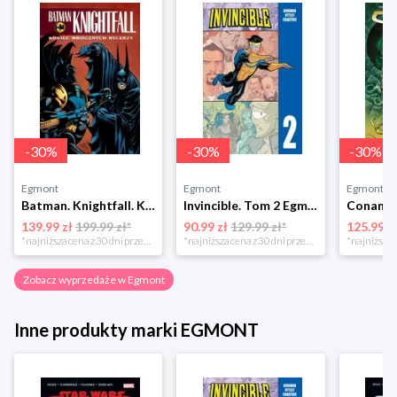
-
30
%
-
30
%
-
30
%
Egmont
Egmont
Egmont
Batman. Knightfall. Koniec Mrocznych Rycerzy. Tom 4 Egmont
Invincible. Tom 2 Egmont
139.99 zł
199.99 zł*
90.99 zł
129.99 zł*
125.99 z
*najniższa cena z 30 dni przed obniżką
*najniższa cena z 30 dni przed obniżką
Zobacz wyprzedaże w Egmont
Inne produkty marki EGMONT