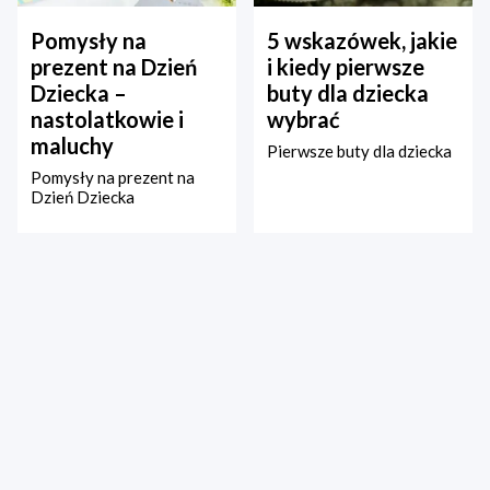
Pomysły na
5 wskazówek, jakie
prezent na Dzień
i kiedy pierwsze
Dziecka –
buty dla dziecka
nastolatkowie i
wybrać
maluchy
Pierwsze buty dla dziecka
Pomysły na prezent na
Dzień Dziecka