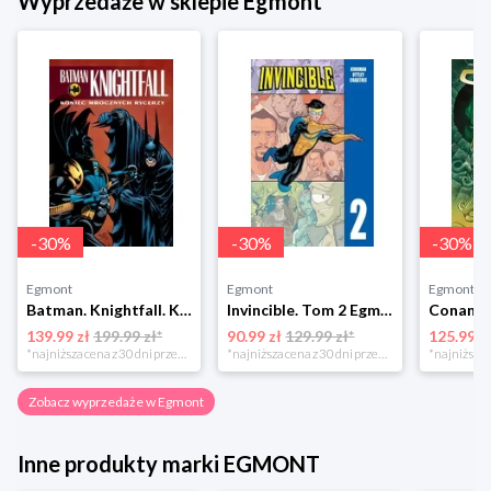
Wyprzedaże w sklepie Egmont
-
30
%
-
30
%
-
30
%
Egmont
Egmont
Egmont
Batman. Knightfall. Koniec Mrocznych Rycerzy. Tom 4 Egmont
Invincible. Tom 2 Egmont
139.99 zł
199.99 zł*
90.99 zł
129.99 zł*
125.99 z
*najniższa cena z 30 dni przed obniżką
*najniższa cena z 30 dni przed obniżką
Zobacz wyprzedaże w Egmont
Inne produkty marki EGMONT