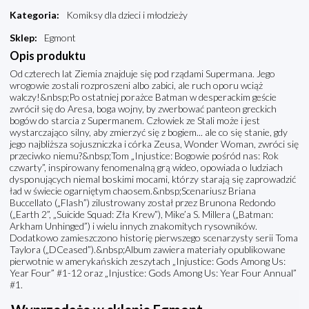
Kategoria
:
Komiksy dla dzieci i młodzieży
Sklep
:
Egmont
Opis produktu
Od czterech lat Ziemia znajduje się pod rządami Supermana. Jego
wrogowie zostali rozproszeni albo zabici, ale ruch oporu wciąż
walczy!&nbsp;Po ostatniej porażce Batman w desperackim geście
zwrócił się do Aresa, boga wojny, by zwerbować panteon greckich
bogów do starcia z Supermanem. Człowiek ze Stali może i jest
wystarczająco silny, aby zmierzyć się z bogiem... ale co się stanie, gdy
jego najbliższa sojuszniczka i córka Zeusa, Wonder Woman, zwróci się
przeciwko niemu?&nbsp;Tom „Injustice: Bogowie pośród nas: Rok
czwarty”, inspirowany fenomenalną grą wideo, opowiada o ludziach
dysponujących niemal boskimi mocami, którzy starają się zaprowadzić
ład w świecie ogarniętym chaosem.&nbsp;Scenariusz Briana
Buccellato („Flash”) zilustrowany został przez Brunona Redondo
(„Earth 2”, „Suicide Squad: Zła Krew”), Mike’a S. Millera („Batman:
Arkham Unhinged”) i wielu innych znakomitych rysowników.
Dodatkowo zamieszczono historię pierwszego scenarzysty serii Toma
Taylora („DCeased”).&nbsp;Album zawiera materiały opublikowane
pierwotnie w amerykańskich zeszytach „Injustice: Gods Among Us:
Year Four” #1-12 oraz „Injustice: Gods Among Us: Year Four Annual”
#1.