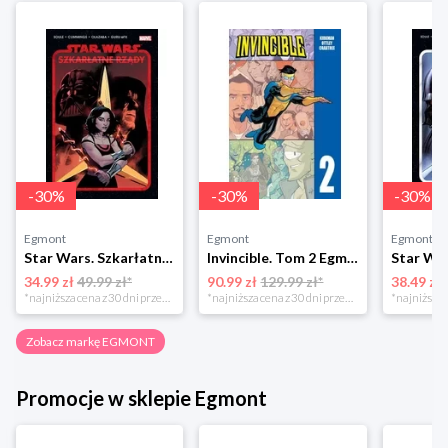
-
30
%
-
30
%
-
30
%
Egmont
Egmont
Egmont
Star Wars. Szkarłatne rządy Egmont
Invincible. Tom 2 Egmont
34.99 zł
49.99 zł*
90.99 zł
129.99 zł*
38.49 zł
*najniższa cena z 30 dni przed obniżką
*najniższa cena z 30 dni przed obniżką
Zobacz markę EGMONT
Promocje w sklepie Egmont