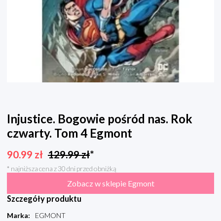
Injustice. Bogowie pośród nas. Rok
czwarty. Tom 4 Egmont
90.99
zł
129.99
zł
*
* najniższa cena z 30 dni przed obniżką
Zobacz w sklepie Egmont
Szczegóły produktu
Marka
:
EGMONT