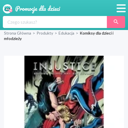
Promocje
Strona Główna
>
Produkty
>
Edukacja
>
Komiksy dla dzieci i
Produkty
młodzieży
Sklepy
Blog
Wyprawka