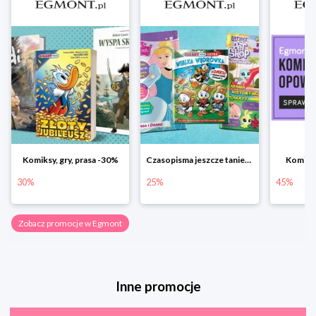
Komiksy, gry, prasa -30%
Czasopisma jeszcze taniej! Rabat do -25%
Komiks
30%
25%
45%
Zobacz promocje w Egmont
Inne promocje