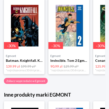
-
30
%
-
30
%
-
30
%
Egmont
Egmont
Egmont
Batman. Knightfall. Koniec Mrocznych Rycerzy. Tom 4 Egmont
Invincible. Tom 2 Egmont
139.99 zł
199.99 zł*
90.99 zł
129.99 zł*
125.99 z
*najniższa cena z 30 dni przed obniżką
*najniższa cena z 30 dni przed obniżką
Zobacz wyprzedaże w Egmont
Inne produkty marki EGMONT