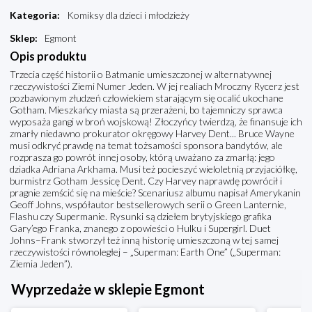
Kategoria
:
Komiksy dla dzieci i młodzieży
Sklep
:
Egmont
Opis produktu
Trzecia część historii o Batmanie umieszczonej w alternatywnej
rzeczywistości Ziemi Numer Jeden. W jej realiach Mroczny Rycerz jest
pozbawionym złudzeń człowiekiem starającym się ocalić ukochane
Gotham. Mieszkańcy miasta są przerażeni, bo tajemniczy sprawca
wyposaża gangi w broń wojskową! Złoczyńcy twierdzą, że finansuje ich
zmarły niedawno prokurator okręgowy Harvey Dent... Bruce Wayne
musi odkryć prawdę na temat tożsamości sponsora bandytów, ale
rozprasza go powrót innej osoby, którą uważano za zmarłą: jego
dziadka Adriana Arkhama. Musi też pocieszyć wieloletnią przyjaciółkę,
burmistrz Gotham Jessicę Dent. Czy Harvey naprawdę powrócił i
pragnie zemścić się na mieście? Scenariusz albumu napisał Amerykanin
Geoff Johns, współautor bestsellerowych serii o Green Lanternie,
Flashu czy Supermanie. Rysunki są dziełem brytyjskiego grafika
Gary’ego Franka, znanego z opowieści o Hulku i Supergirl. Duet
Johns–Frank stworzył też inną historię umieszczoną w tej samej
rzeczywistości równoległej – „Superman: Earth One” („Superman:
Ziemia Jeden”).
Wyprzedaże w sklepie Egmont