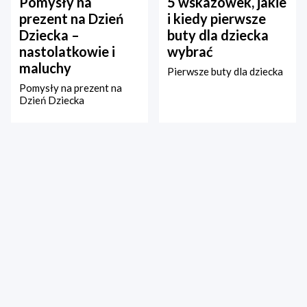
Pomysły na
5 wskazówek, jakie
prezent na Dzień
i kiedy pierwsze
Dziecka –
buty dla dziecka
nastolatkowie i
wybrać
maluchy
Pierwsze buty dla dziecka
Pomysły na prezent na
Dzień Dziecka