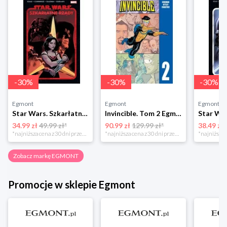
-
30
%
-
30
%
-
30
%
Egmont
Egmont
Egmont
Star Wars. Szkarłatne rządy Egmont
Invincible. Tom 2 Egmont
34.99 zł
49.99 zł*
90.99 zł
129.99 zł*
38.49 zł
*najniższa cena z 30 dni przed obniżką
*najniższa cena z 30 dni przed obniżką
Zobacz markę EGMONT
Promocje w sklepie Egmont