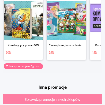
Komiksy, gry, prasa -30%
Czasopisma jeszcze taniej! Rabat do -25%
Komiks
30%
25%
45%
Zobacz promocje w Egmont
Inne promocje
Sprawdź promocje innych sklepów