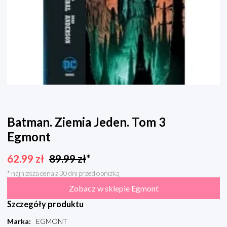
Batman. Ziemia Jeden. Tom 3
Egmont
62.99
zł
89.99
zł
*
* najniższa cena z 30 dni przed obniżką
Zobacz w sklepie Egmont
Szczegóły produktu
Marka
:
EGMONT