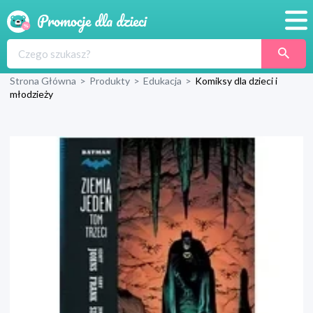
Promocje
Strona Główna
>
Produkty
>
Edukacja
>
Komiksy dla dzieci i
Produkty
młodzieży
Sklepy
Blog
Wyprawka