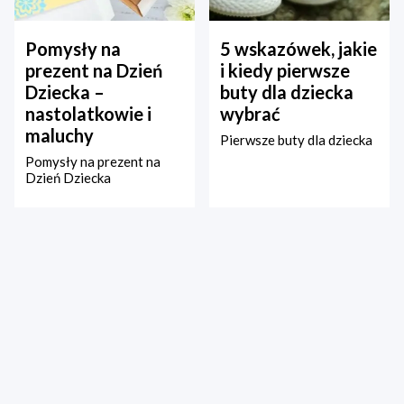
Pomysły na
5 wskazówek, jakie
prezent na Dzień
i kiedy pierwsze
Dziecka –
buty dla dziecka
nastolatkowie i
wybrać
maluchy
Pierwsze buty dla dziecka
Pomysły na prezent na
Dzień Dziecka