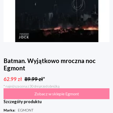
Batman. Wyjątkowo mroczna noc
Egmont
62.99
zł
89.99
zł
*
* najniższa cena z 30 dni przed obniżką
Zobacz w sklepie Egmont
Szczegóły produktu
Marka
:
EGMONT