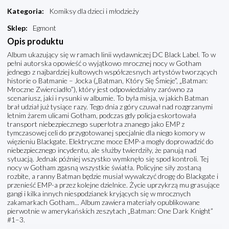
Kategoria
:
Komiksy dla dzieci i młodzieży
Sklep
:
Egmont
Opis produktu
Album ukazujący się w ramach linii wydawniczej DC Black Label. To w
pełni autorska opowieść o wyjątkowo mrocznej nocy w Gotham
jednego z najbardziej kultowych współczesnych artystów tworzących
historie o Batmanie – Jocka („Batman, Który Się Śmieje”, „Batman:
Mroczne Zwierciadło”), który jest odpowiedzialny zarówno za
scenariusz, jaki i rysunki w albumie. To była misja, w jakich Batman
brał udział już tysiące razy. Tego dnia z góry czuwał nad rozgrzanymi
letnim żarem ulicami Gotham, podczas gdy policja eskortowała
transport niebezpiecznego superłotra znanego jako EMP z
tymczasowej celi do przygotowanej specjalnie dla niego komory w
więzieniu Blackgate. Elektryczne moce EMP-a mogły doprowadzić do
niebezpiecznego incydentu, ale służby twierdziły, że panują nad
sytuacją. Jednak później wszystko wymknęło się spod kontroli. Tej
nocy w Gotham zgasną wszystkie światła. Policyjne siły zostaną
rozbite, a ranny Batman będzie musiał wywalczyć drogę do Blackgate i
przenieść EMP-a przez kolejne dzielnice. Życie uprzykrzą mu grasujące
gangi i kilka innych niespodzianek kryjących się w mrocznych
zakamarkach Gotham... Album zawiera materiały opublikowane
pierwotnie w amerykańskich zeszytach „Batman: One Dark Knight”
#1–3.