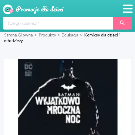
Promocje
Strona Główna
>
Produkty
>
Edukacja
>
Komiksy dla dzieci i
Produkty
młodzieży
Sklepy
Blog
Wyprawka