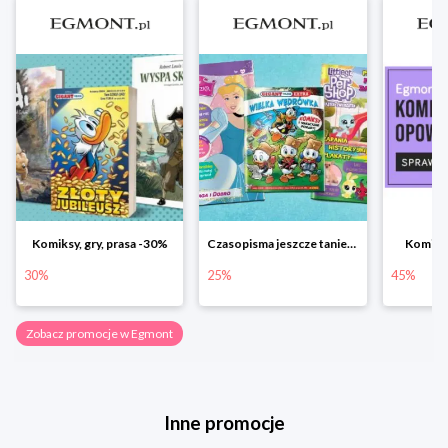
Komiksy, gry, prasa -30%
Czasopisma jeszcze taniej! Rabat do -25%
Komiks
30%
25%
45%
Zobacz promocje w Egmont
Inne promocje