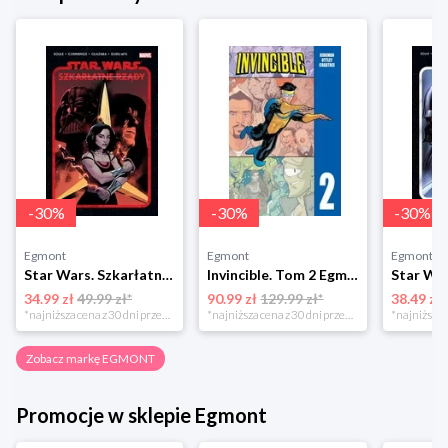
-
30
%
-
30
%
-
30
%
Egmont
Egmont
Egmont
Star Wars. Szkarłatne rządy Egmont
Invincible. Tom 2 Egmont
34.99 zł
49.99 zł*
90.99 zł
129.99 zł*
38.49 zł
*najniższa cena z 30 dni przed obniżką
*najniższa cena z 30 dni przed obniżką
Zobacz markę EGMONT
Promocje w sklepie Egmont