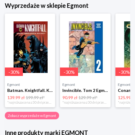
Wyprzedaże w sklepie Egmont
-
30
%
-
30
%
-
30
%
Egmont
Egmont
Egmont
Batman. Knightfall. Koniec Mrocznych Rycerzy. Tom 4 Egmont
Invincible. Tom 2 Egmont
139.99 zł
199.99 zł*
90.99 zł
129.99 zł*
125.99 z
*najniższa cena z 30 dni przed obniżką
*najniższa cena z 30 dni przed obniżką
Zobacz wyprzedaże w Egmont
Inne produkty marki EGMONT