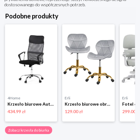
dostosowanego do współczesnych potrzeb.
Podobne produkty
4Home
Erli
Erli
Krzesło biurowe Autronic KA-E305 GREY
Krzesło biurowe obrotowe szare złota noga dla dzieci
434.99 zł
129.00 zł
299.00 z
Zobacz krzesła do biurka