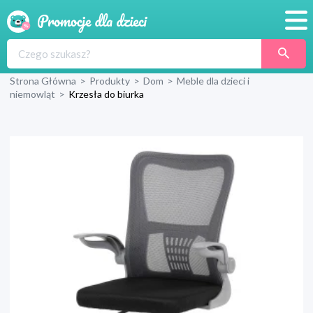
Promocje
Strona Główna
>
Produkty
>
Dom
>
Meble dla dzieci i
Produkty
niemowląt
>
Krzesła do biurka
Sklepy
Blog
Wyprawka