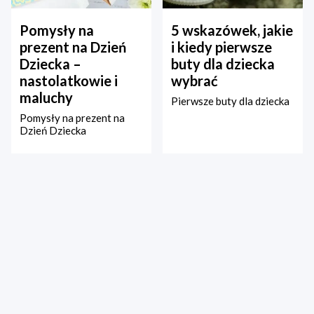
Pomysły na
5 wskazówek, jakie
prezent na Dzień
i kiedy pierwsze
Dziecka –
buty dla dziecka
nastolatkowie i
wybrać
maluchy
Pierwsze buty dla dziecka
Pomysły na prezent na
Dzień Dziecka