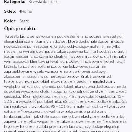
Kategoria
:
Krzesła do biurka
Sklep
:
4Home
Kolor
:
Szare
Opis produktu
Krzesło biurowe wykonane z podkreśleniem nowoczesnej estetyki i
eleganckiej szarej tkaniny siatkowej, która doskonale uzupełni każde
nowoczesne pomieszczenie. Gładki, oddychający materiał nie tylko
nadaje mu wyrafinowania, ale także zapewnia komfort podczas długich
godzin siedzenia, co czyni go idealnym wyborem zarówno dla firm, jak i
wymagających klientów prywatnych. Dzięki innowacyjnej konstrukcji,
krzesło to posiada solidne podparcie lędźwiowe, starannie
zaprojektowane w celu wzmocnienia prawidłowej postawy i
złagodzenia napięcia w dolnej części pleców. Brak tradycyjnych
tapicerowanych podłokietników nadaje krzesłu minimalistyczny
wygląd, a funkcja odchylanego podłokietnika ułatwia dostosowanie do
dowolnej wysokości stołu, łącząc funkcjonalność ze stylem. szerokość
siedziska: 46 cm głębokość siedziska: 46 cm wysokość siedziska: 43 -
52,5 cm wysokość podłokietnika: 62,5 cm szerokość podłokietnika: 5,5
cm regulowana wysokość: 92 - 101,5 cm materiał: siatka + tworzywo
sztuczne Nowoczesna sylwetka w połączeniu z praktycznymi
funkcjami, takimi jak stałe podparcie lędźwi i elastyczne podłokietniki,
zapewnia nie tylko wygodne, ale także zdrowe siedzenie. Niezależnie od
tego, czy to krzesło zdobi przestrzeń biurową, czy dodaje elegancji
prywatnemu domowi, reprezentuje szczyt nowoczesnego designu