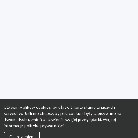
Używamy plików cookies, by ułatwić korzystanie z naszych
serwisów. Jeśli nie chcesz, by pliki cookies były zapisywane na
Twoim dysku, zmień ustawienia swojej przeglądarki. Więcej
informacji:
polityka prywatności
.
Ok, rozumiem