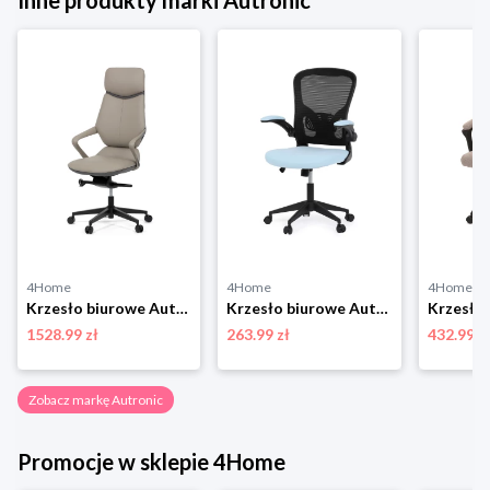
4Home
4Home
4Home
Krzesło biurowe Autronic KA-T8426 GREY
Krzesło biurowe Autronic KA-V317 BLUE
1528.99 zł
263.99 zł
432.99 z
Zobacz markę Autronic
Promocje w sklepie 4Home