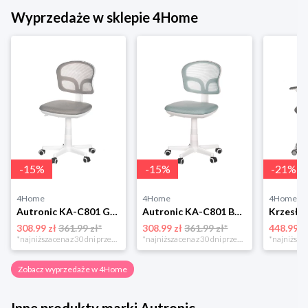
Wyprzedaże w sklepie 4Home
-
15
%
-
15
%
-
21
%
4Home
4Home
4Home
Autronic KA-C801 GREY Krzesło biurowe
Autronic KA-C801 BLUE Krzesło biurowe
308.99 zł
361.99 zł*
308.99 zł
361.99 zł*
448.99 z
*najniższa cena z 30 dni przed obniżką
*najniższa cena z 30 dni przed obniżką
Zobacz wyprzedaże w 4Home
Inne produkty marki Autronic