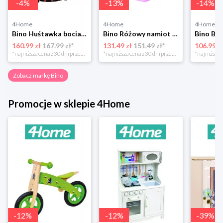
-
4
%
-
13
%
-
14
%
4Home
4Home
4Home
Bino Huśtawka bocianie gniazdo śr. 60 cm
Bino Różowy namiot - zamek
160.99 zł
167.99 zł*
131.49 zł
151.49 zł*
106.99 z
*najniższa cena z 30 dni przed obniżką
*najniższa cena z 30 dni przed obniżką
Zobacz markę Bino
Promocje w sklepie 4Home
-
12
%
-
12
%
-
39
%