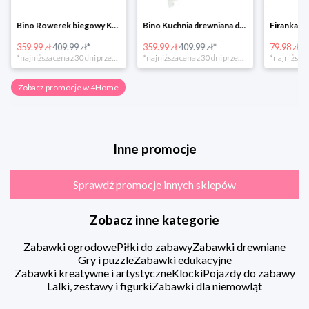
Bino Rowerek biegowy Krecik
Bino Kuchnia drewniana dla dzieci Provence
359.99 zł
409.99 zł*
359.99 zł
409.99 zł*
79.98 zł
13
*najniższa cena z 30 dni przed obniżką
*najniższa cena z 30 dni przed obniżką
Zobacz promocje w 4Home
Inne promocje
Sprawdź promocje innych sklepów
Zobacz inne kategorie
Zabawki ogrodowe
Piłki do zabawy
Zabawki drewniane
Gry i puzzle
Zabawki edukacyjne
Zabawki kreatywne i artystyczne
Klocki
Pojazdy do zabawy
Lalki, zestawy i figurki
Zabawki dla niemowląt