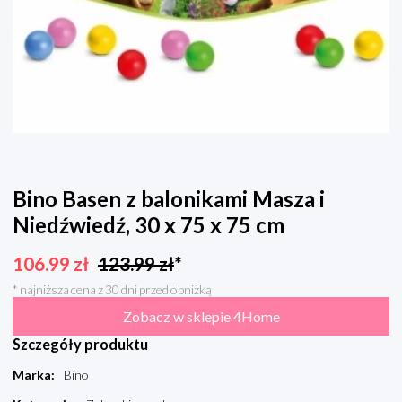
Bino Basen z balonikami Masza i
Niedźwiedź, 30 x 75 x 75 cm
106.99
zł
123.99
zł
*
* najniższa cena z 30 dni przed obniżką
Zobacz w sklepie 4Home
Szczegóły produktu
Marka
:
Bino