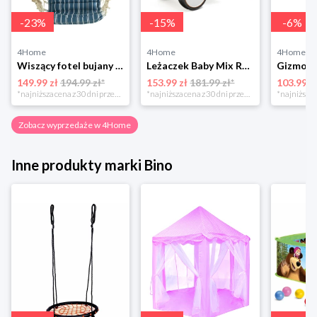
-
23
%
-
15
%
-
6
%
4Home
4Home
4Home
Wiszący fotel bujany Montego, drewniane podłokietniki 4-Home
Leżaczek Baby Mix Retro miętowy, 27 x 25 x 58 cm 4-Home
149.99 zł
194.99 zł*
153.99 zł
181.99 zł*
103.99 z
*najniższa cena z 30 dni przed obniżką
*najniższa cena z 30 dni przed obniżką
Zobacz wyprzedaże w 4Home
Inne produkty marki Bino