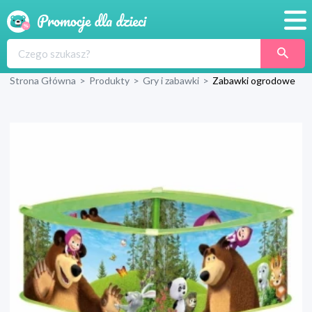
Promocje
Strona Główna
>
Produkty
>
Gry i zabawki
>
Zabawki ogrodowe
Produkty
Sklepy
Blog
Wyprawka