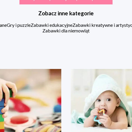
Zobacz inne kategorie
ane
Gry i puzzle
Zabawki edukacyjne
Zabawki kreatywne i artysty
Zabawki dla niemowląt