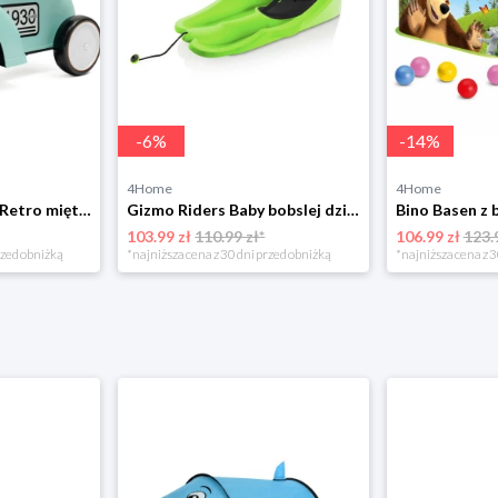
-
6
%
-
14
%
4Home
4Home
Leżaczek Baby Mix Retro miętowy, 27 x 25 x 58 cm 4-Home
Gizmo Riders Baby bobslej dziecięcy, mystic zielony 4-Home
103.99 zł
110.99 zł*
106.99 zł
123.
rzed obniżką
*najniższa cena z 30 dni przed obniżką
*najniższa cena z 3