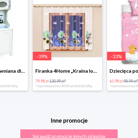
-
39
%
-
33
%
Bino Kuchnia drewniana dla dzieci Provence
Firanka 4Home „Kraina lodu” (Frozen)
79.98 zł
130.99 zł*
65.98 zł
98.99 zł
rzed obniżką
*najniższa cena z 30 dni przed obniżką
*najniższa cena z 3
Inne promocje
Sprawdź promocje innych sklepów