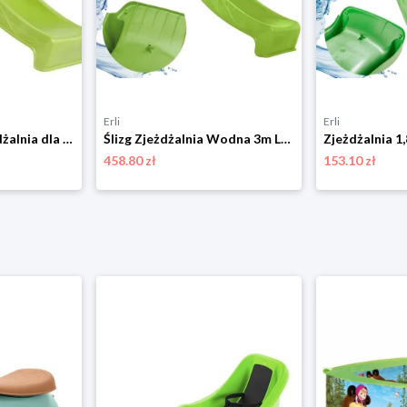
Erli
Erli
NAJDŁUŻSZA zjeżdżalnia dla dzieci ślizg 3m trzymetrowy Limonka do platformy
Ślizg Zjeżdżalnia Wodna 3m Limonka KBT na Plac Zabaw Długa dla Dzieci Ogród
458.80 zł
153.10 zł