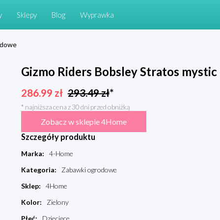
y
Sklepy
Blog
Wyprawka
odowe
Gizmo Riders Bobsley Stratos mystic
286.99
zł
293.49
zł
*
* najniższa cena z 30 dni przed obniżką
Zobacz w sklepie 4Home
Szczegóły produktu
Marka
:
4-Home
Kategoria
:
Zabawki ogrodowe
Sklep
:
4Home
Kolor
:
Zielony
Płeć
:
Dziecięce