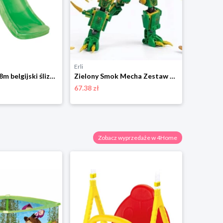
Erli
Erli
Zjeżdżalnia 1,8m belgijski ślizg KBT do ogrodu Limonka do platformy 90cm
Zielony Smok Mecha Zestaw Klocków Budowlanych 462 El
67.38 zł
364.00 zł
Zobacz wyprzedaże w 4Home