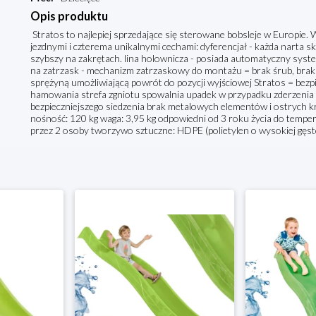
Opis produktu
Stratos to najlepiej sprzedające się sterowane bobsleje w Europie.
jezdnymi i czterema unikalnymi cechami: dyferencjał - każda narta s
szybszy na zakrętach. lina holownicza - posiada automatyczny syste
na zatrzask - mechanizm zatrzaskowy do montażu = brak śrub, brak
sprężyną umożliwiającą powrót do pozycji wyjściowej Stratos = be
hamowania strefa zgniotu spowalnia upadek w przypadku zderzenia 
bezpieczniejszego siedzenia brak metalowych elementów i ostrych kr
nośność: 120 kg waga: 3,95 kg odpowiedni od 3 roku życia do temp
przez 2 osoby tworzywo sztuczne: HDPE (polietylen o wysokiej gęst