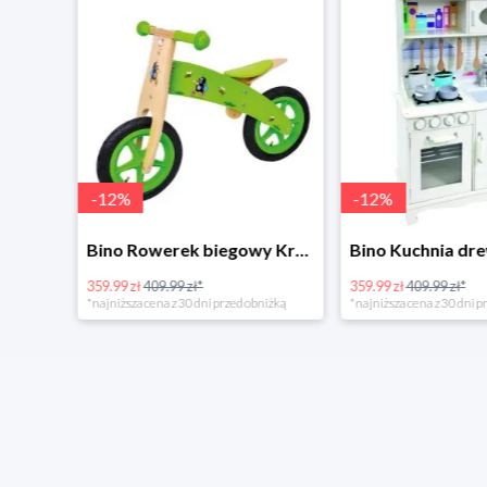
-
12
%
-
12
%
4Home Koc baranek świecący Dino
Bino Rowerek biegowy Krecik
359.99 zł
409.99 zł*
359.99 zł
409.99 zł*
*najniższa cena z 30 dni przed obniżką
*najniższa cena z 30 dni p