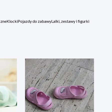
czne
Klocki
Pojazdy do zabawy
Lalki, zestawy i figurki