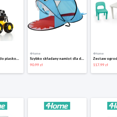
4Home
4Home
Dziecięca koparka do piaskownicy, 72 cm cm 4-Home
Szybko składany namiot dla dzieci z ochroną UV50+, dekor rekina, 182 x 100 x wys. 86 cm 4-Home
90.99 zł
117.99 zł