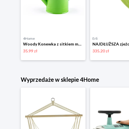
4Home
Erli
Gizmo Riders Bobsley Stratos mystic zielony 4-Home
Woody Konewka z sitkiem metalowa 1,5 l, zielony
35.99 zł
335.20 zł
niżką
Wyprzedaże w sklepie 4Home