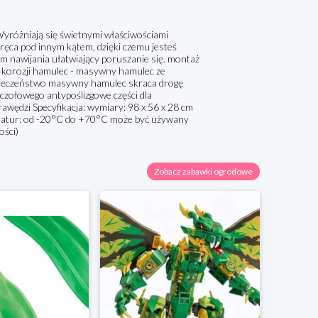
 Wyróżniają się świetnymi właściwościami
kręca pod innym kątem, dzięki czemu jesteś
m nawijania ułatwiający poruszanie się. montaż
 korozji hamulec - masywny hamulec ze
zpieczeństwo masywny hamulec skraca drogę
czołowego antypoślizgowe części dla
awędzi Specyfikacja: wymiary: 98 x 56 x 28 cm
eratur: od -20°C do +70°C może być używany
ości)
Zobacz zabawki ogrodowe