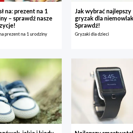
ł na: prezent na 1
Jak wybrać najlepszy
iny – sprawdź nasze
gryzak dla niemowla
zycje!
Sprawdź!
a prezent na 1 urodziny
Gryzaki dla dzieci
zówek, jakie i kiedy
Najlepszy smartwatch