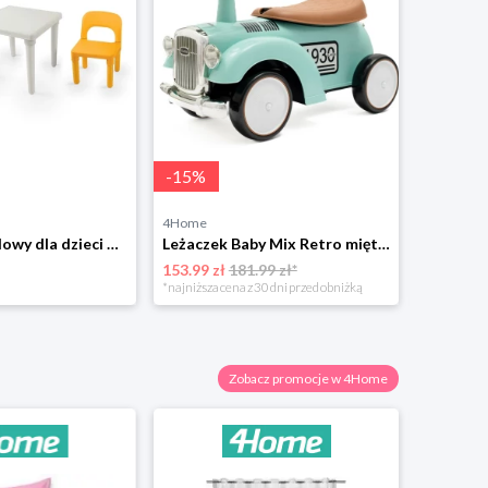
-
15
%
4Home
4Home
Zestaw ogrodowy dla dzieci Dolu stół i 2 krzesła 4-Home
Leżaczek Baby Mix Retro miętowy, 27 x 25 x 58 cm 4-Home
153.99 zł
181.99 zł*
369.49 zł
*najniższa cena z 30 dni przed obniżką
Zobacz promocje w 4Home