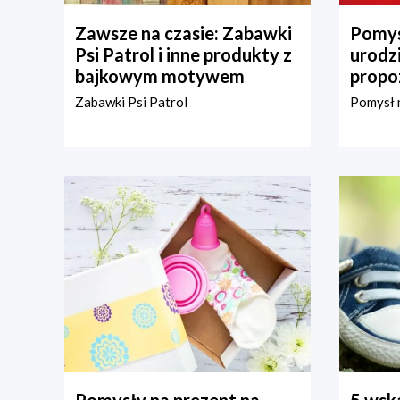
Zawsze na czasie: Zabawki
Pomys
Psi Patrol i inne produkty z
urodz
bajkowym motywem
propo
Zabawki Psi Patrol
Pomysł n
Pomysły na prezent na
5 wska