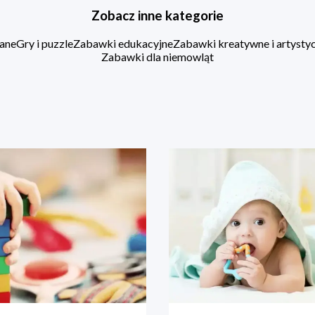
Zobacz inne kategorie
ane
Gry i puzzle
Zabawki edukacyjne
Zabawki kreatywne i artysty
Zabawki dla niemowląt