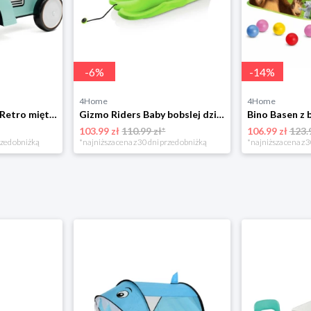
-
6
%
-
14
%
4Home
4Home
Leżaczek Baby Mix Retro miętowy, 27 x 25 x 58 cm 4-Home
Gizmo Riders Baby bobslej dziecięcy, mystic zielony 4-Home
103.99 zł
110.99 zł*
106.99 zł
123.
rzed obniżką
*najniższa cena z 30 dni przed obniżką
*najniższa cena z 3