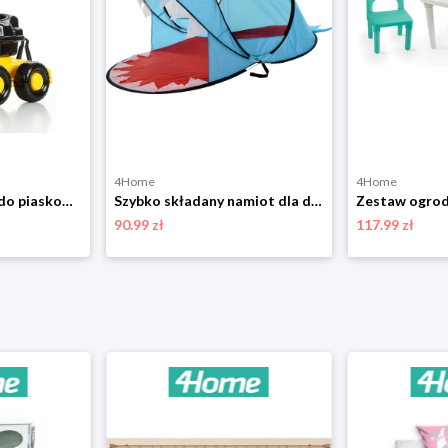
4Home
4Home
Dziecięca koparka do piaskownicy, 72 cm cm 4-Home
Szybko składany namiot dla dzieci z ochroną UV50+, dekor rekina, 182 x 100 x wys. 86 cm 4-Home
90.99 zł
117.99 zł