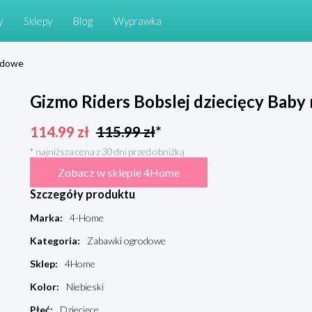
y
Sklepy
Blog
Wyprawka
odowe
Gizmo Riders Bobslej dziecięcy Baby r
114.99
zł
115.99
zł
*
* najniższa cena z 30 dni przed obniżką
Zobacz w sklepie 4Home
Szczegóły produktu
Marka
:
4-Home
Kategoria
:
Zabawki ogrodowe
Sklep
:
4Home
Kolor
:
Niebieski
Płeć
:
Dziecięce