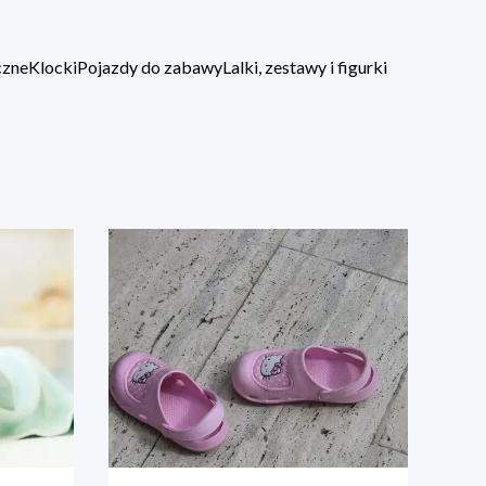
czne
Klocki
Pojazdy do zabawy
Lalki, zestawy i figurki