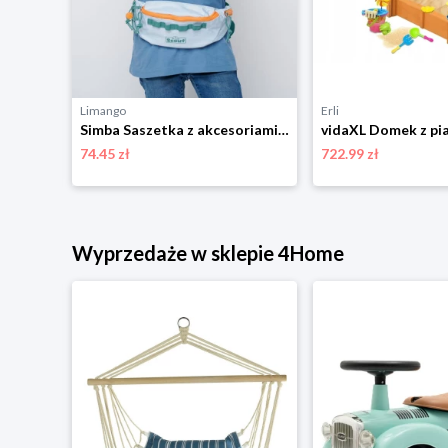
Limango
Erli
Milly Mally Quadricycle Go-kart Rocket, niebieski
Simba Saszetka z akcesoriami - 3+ rozmiar: onesize
74.45 zł
722.99 zł
niżką
Wyprzedaże w sklepie 4Home