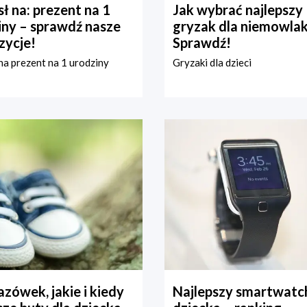
ł na: prezent na 1
Jak wybrać najlepszy
iny – sprawdź nasze
gryzak dla niemowla
zycje!
Sprawdź!
a prezent na 1 urodziny
Gryzaki dla dzieci
zówek, jakie i kiedy
Najlepszy smartwatch