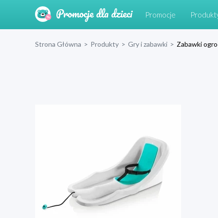
Promocje
Produkt
Strona Główna
>
Produkty
>
Gry i zabawki
>
Zabawki ogr