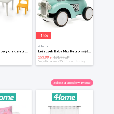
-
15
%
4Home
4Home
Zestaw ogrodowy dla dzieci Dolu stół i 2 krzesła 4-Home
Leżaczek Baby Mix Retro miętowy, 27 x 25 x 58 cm 4-Home
153.99 zł
181.99 zł*
369.49 zł
*najniższa cena z 30 dni przed obniżką
Zobacz promocje w 4Home