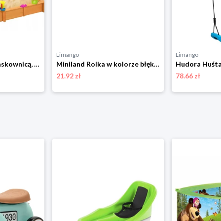
Limango
Limango
vidaXL Domek z piaskownicą, drewno jodłowe, niebieski, UV50
Miniland Rolka w kolorze błękitnym do piasku - 18 m+ rozmiar: onesize
21.92 zł
78.66 zł