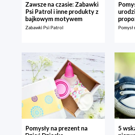
Zawsze na czasie: Zabawki
Pomys
Psi Patrol i inne produkty z
urodz
bajkowym motywem
propo
Zabawki Psi Patrol
Pomysł n
Pomysły na prezent na
5 wska