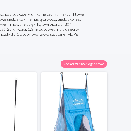
gu, posiada cztery unikalne cechy: Trzypunktowe
we siedzisko - nie nasiąka wodą. Siedzisko jest
 wyeliminowane dzięki kątowi oparcia (80°).
ść: 25 kg waga: 1,3 kg odpowiedni dla dzieci w
a jazdy dla 1 osoby tworzywo sztuczne: HDPE
Zobacz zabawki ogrodowe