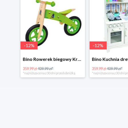
-
12
%
-
12
%
4Home Koc baranek świecący Dino
Bino Rowerek biegowy Krecik
359.99 zł
409.99 zł*
359.99 zł
409.99 zł*
*najniższa cena z 30 dni przed obniżką
*najniższa cena z 30 dni p