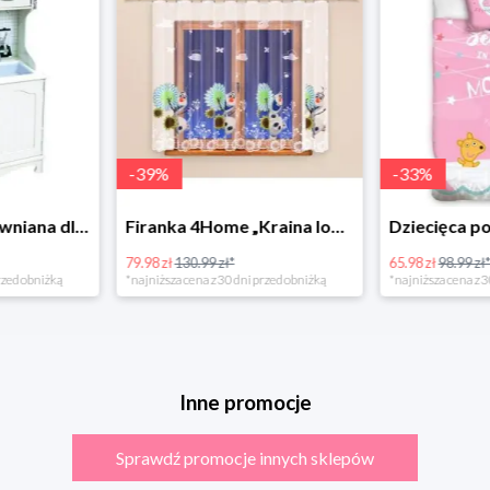
-
39
%
-
33
%
Bino Kuchnia drewniana dla dzieci Provence
Firanka 4Home „Kraina lodu” (Frozen)
79.98 zł
130.99 zł*
65.98 zł
98.99 zł
rzed obniżką
*najniższa cena z 30 dni przed obniżką
*najniższa cena z 3
Inne promocje
Sprawdź promocje innych sklepów