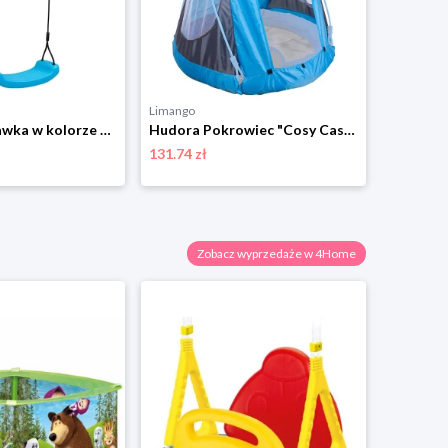
Limango
Limango
Hudora Huśtawka w kolorze błękitnym - 3+ rozmiar: onesize
Hudora Pokrowiec "Cosy Castle" w kolorze błękitnym na huśtawkę - 3+ rozmiar: onesize
131.74 zł
37.29 zł
Zobacz wyprzedaże w 4Home