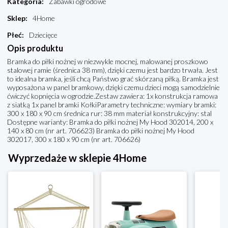
Kategoria
:
Zabawki ogrodowe
Sklep
:
4Home
Płeć
:
Dziecięce
Opis produktu
Bramka do piłki nożnej w niezwykle mocnej, malowanej proszkowo
stalowej ramie (średnica 38 mm), dzięki czemu jest bardzo trwała. Jest
to idealna bramka, jeśli chcą Państwo grać skórzaną piłką. Bramka jest
wyposażona w panel bramkowy, dzięki czemu dzieci mogą samodzielnie
ćwiczyć kopnięcia w ogrodzie.Zestaw zawiera: 1x konstrukcja ramowa
z siatką 1x panel bramki KołkiParametry techniczne: wymiary bramki:
300 x 180 x 90 cm średnica rur: 38 mm materiał konstrukcyjny: stal
Dostępne warianty: Bramka do piłki nożnej My Hood 302014, 200 x
140 x 80 cm (nr art. 706623) Bramka do piłki nożnej My Hood
302017, 300 x 180 x 90 cm (nr art. 706626)
Wyprzedaże w sklepie 4Home