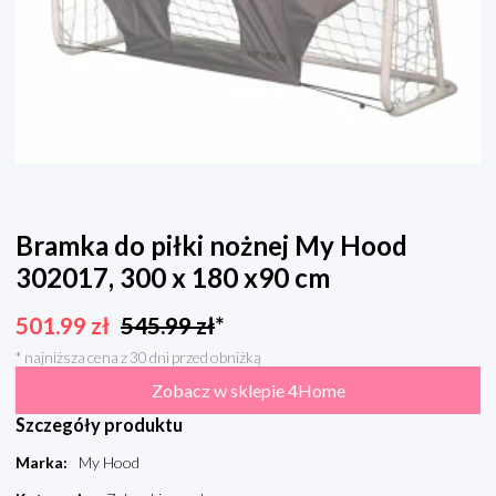
Bramka do piłki nożnej My Hood
302017, 300 x 180 x90 cm
501.99
zł
545.99
zł
*
* najniższa cena z 30 dni przed obniżką
Zobacz w sklepie 4Home
Szczegóły produktu
Marka
:
My Hood