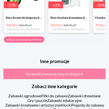
-
12
%
-
12
%
-
39
%
Bino Rowerek biegowy Krecik
Bino Kuchnia drewniana dla dzieci Provence
359.99 zł
409.99 zł*
359.99 zł
409.99 zł*
79.98 zł
13
*najniższa cena z 30 dni przed obniżką
*najniższa cena z 30 dni przed obniżką
Zobacz promocje w 4Home
Inne promocje
Sprawdź promocje innych sklepów
Zobacz inne kategorie
Zabawki ogrodowe
Piłki do zabawy
Zabawki drewniane
Gry i puzzle
Zabawki edukacyjne
Zabawki kreatywne i artystyczne
Klocki
Pojazdy do zabawy