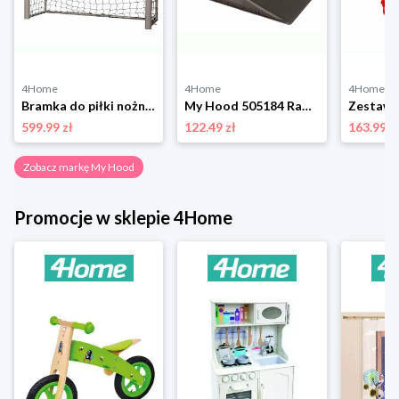
4Home
4Home
4Home
Bramka do piłki nożnej My Hood 302326 Champion,180 x 12 0 x 70 cm, M
My Hood 505184 Ramp Single
599.99 zł
122.49 zł
163.99 z
Zobacz markę My Hood
Promocje w sklepie 4Home