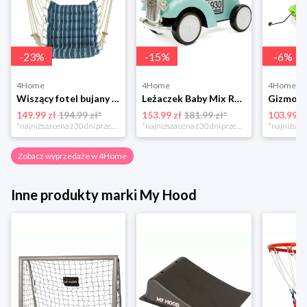
-
23
%
-
15
%
-
6
%
4Home
4Home
4Home
Wiszący fotel bujany Montego, drewniane podłokietniki 4-Home
Leżaczek Baby Mix Retro miętowy, 27 x 25 x 58 cm 4-Home
149.99 zł
194.99 zł*
153.99 zł
181.99 zł*
103.99 z
*najniższa cena z 30 dni przed obniżką
*najniższa cena z 30 dni przed obniżką
Zobacz wyprzedaże w 4Home
Inne produkty marki My Hood