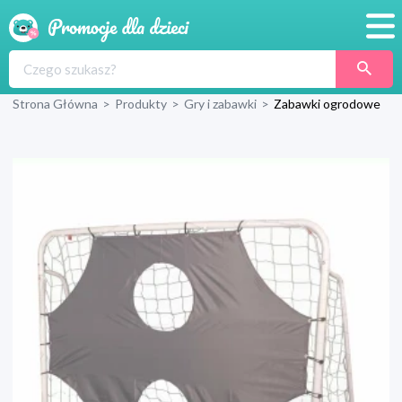
Promocje
Strona Główna
>
Produkty
>
Gry i zabawki
>
Zabawki ogrodowe
Produkty
Sklepy
Blog
Wyprawka