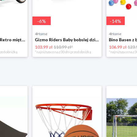
-
6
%
-
14
%
4Home
4Home
Leżaczek Baby Mix Retro miętowy, 27 x 25 x 58 cm 4-Home
Gizmo Riders Baby bobslej dziecięcy, mystic zielony 4-Home
103.99 zł
110.99 zł*
106.99 zł
123.
rzed obniżką
*najniższa cena z 30 dni przed obniżką
*najniższa cena z 3