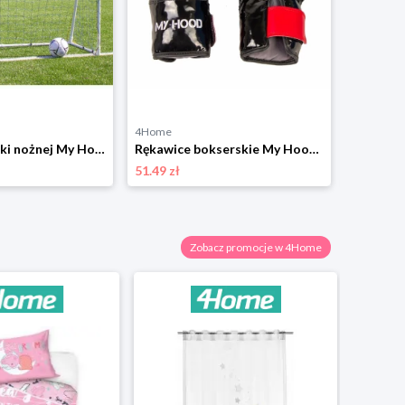
4Home
4Home
Bramka do piłki nożnej My Hood 302092 Golazo, 183x 132 x 86 cm
Rękawice bokserskie My Hood 201050, 4 oz
51.49 zł
514.99 zł
Zobacz promocje w 4Home