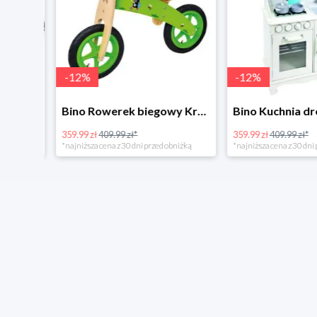
-
12
%
-
12
%
4Home Koc baranek świecący Dino
Bino Rowerek biegowy Krecik
359.99 zł
409.99 zł*
359.99 zł
409.99 zł*
*najniższa cena z 30 dni przed obniżką
*najniższa cena z 30 dni p