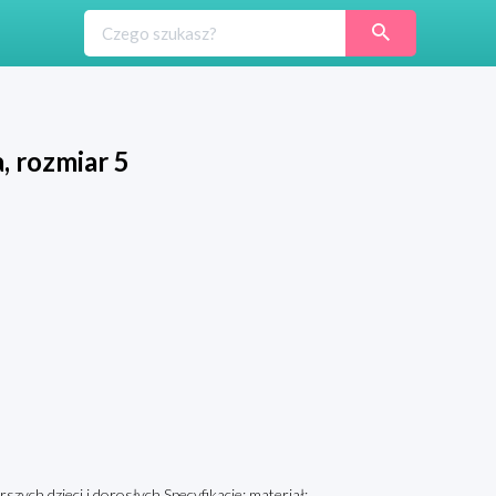
, rozmiar 5
szych dzieci i dorosłych.Specyfikacje: materiał: