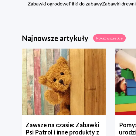
Zabawki ogrodowe
Piłki do zabawy
Zabawki drewni
Najnowsze artykuły
Pokaż wszystkie
Zawsze na czasie: Zabawki
Pomys
Psi Patrol i inne produkty z
urodz