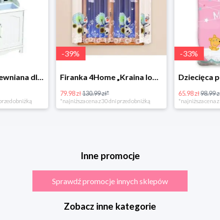
-
39
%
-
33
%
Bino Kuchnia drewniana dla dzieci Provence
Firanka 4Home „Kraina lodu” (Frozen)
79.98 zł
130.99 zł*
65.98 zł
98.99 zł
rzed obniżką
*najniższa cena z 30 dni przed obniżką
*najniższa cena z 3
Inne promocje
Sprawdź promocje innych sklepów
Zobacz inne kategorie