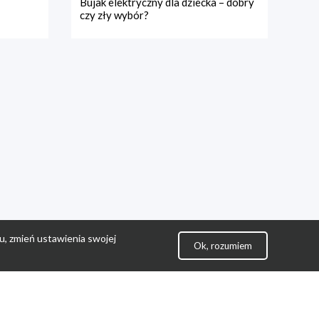
Bujak elektryczny dla dziecka – dobry
czy zły wybór?
u, zmień ustawienia swojej
Ok, rozumiem