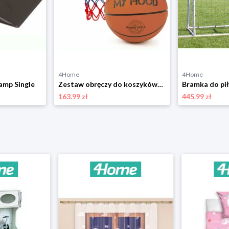
4Home
4Home
amp Single
Zestaw obręczy do koszykówki i piłek My Hood304001, 2 szt.
163.99 zł
445.99 zł