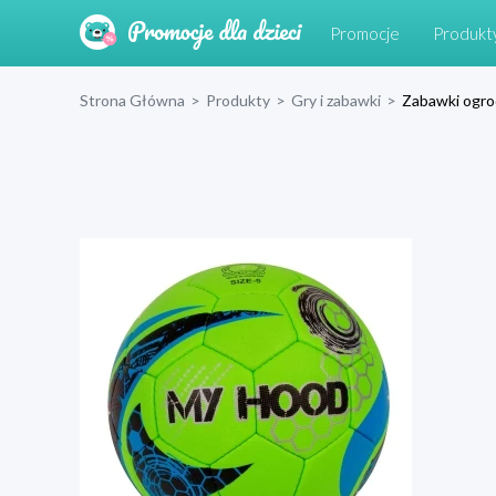
Promocje
Produkt
Strona Główna
>
Produkty
>
Gry i zabawki
>
Zabawki ogr