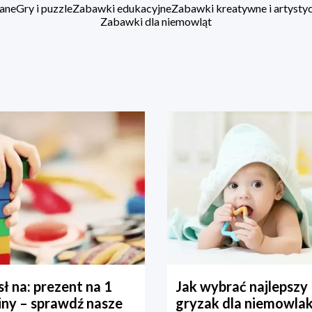
ane
Gry i puzzle
Zabawki edukacyjne
Zabawki kreatywne i artysty
Zabawki dla niemowląt
ł na: prezent na 1
Jak wybrać najlepszy
iny – sprawdź nasze
gryzak dla niemowla