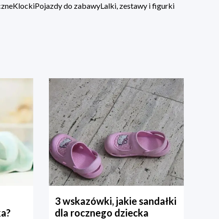
czne
Klocki
Pojazdy do zabawy
Lalki, zestawy i figurki
3 wskazówki, jakie sandałki
ka?
dla rocznego dziecka