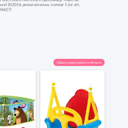
Hood 302016, pomarańczowa, rozmiar 5 (nr art.
706627)
Zobacz wyprzedaże w 4Home