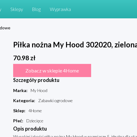
y
Sklepy
Blog
Wyprawka
odowe
Piłka nożna My Hood 302020, zielona
70.98
zł
Zobacz w sklepie 4Home
Szczegóły produktu
Marka
:
My Hood
Kategoria
:
Zabawki ogrodowe
Sklep
:
4Home
Płeć
:
Dziecięce
Opis produktu
Wysokiej jakości piłka nożna My Hood w rozmiarze 5, idealna dla star