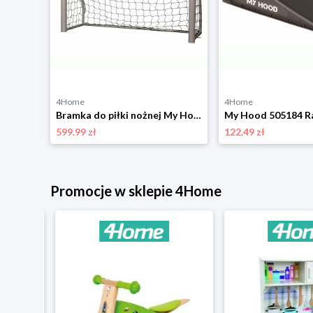
4Home
4Home
My Hood 302040 stożki treningowe płaskie, 12 szt.
Bramka do piłki nożnej My Hood 302326 Champion,180 x 12 0 x 70 cm, M
My Hood 505184 R
599.99 zł
122.49 zł
Promocje w sklepie 4Home