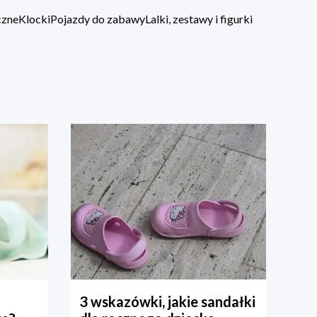
czne
Klocki
Pojazdy do zabawy
Lalki, zestawy i figurki
3 wskazówki, jakie sandałki