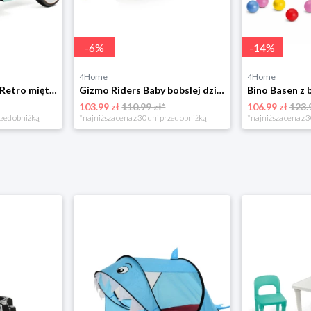
-
6
%
-
14
%
4Home
4Home
Leżaczek Baby Mix Retro miętowy, 27 x 25 x 58 cm 4-Home
Gizmo Riders Baby bobslej dziecięcy, mystic zielony 4-Home
103.99 zł
110.99 zł*
106.99 zł
123.
rzed obniżką
*najniższa cena z 30 dni przed obniżką
*najniższa cena z 3