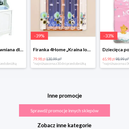
-
39
%
-
33
%
Bino Kuchnia drewniana dla dzieci Provence
Firanka 4Home „Kraina lodu” (Frozen)
79.98 zł
130.99 zł*
65.98 zł
98.99 zł
rzed obniżką
*najniższa cena z 30 dni przed obniżką
*najniższa cena z 3
Inne promocje
Sprawdź promocje innych sklepów
Zobacz inne kategorie