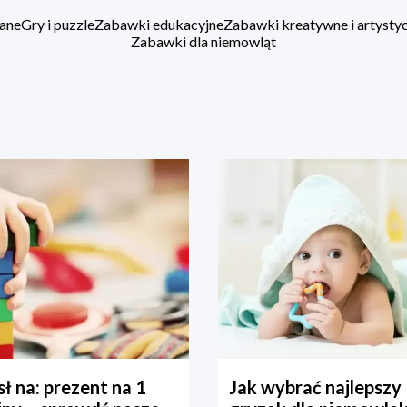
ane
Gry i puzzle
Zabawki edukacyjne
Zabawki kreatywne i artysty
Zabawki dla niemowląt
ł na: prezent na 1
Jak wybrać najlepszy