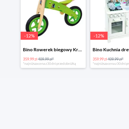
-
12
%
-
12
%
4Home Koc baranek świecący Dino
Bino Rowerek biegowy Krecik
359.99 zł
409.99 zł*
359.99 zł
409.99 zł*
*najniższa cena z 30 dni przed obniżką
*najniższa cena z 30 dni p