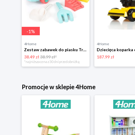
-
1
%
4Home
4Home
Hulajnoga Chipolino z prowadnicą Kiddy Evo 3w1,Lollipop 4-Home
Zestaw zabawek do piasku Truck, 28,5 x 17 x 16,5 cm 4-Home
38.49 zł
38.99 zł*
187.99 zł
niżką
*najniższa cena z 30 dni przed obniżką
Promocje w sklepie 4Home