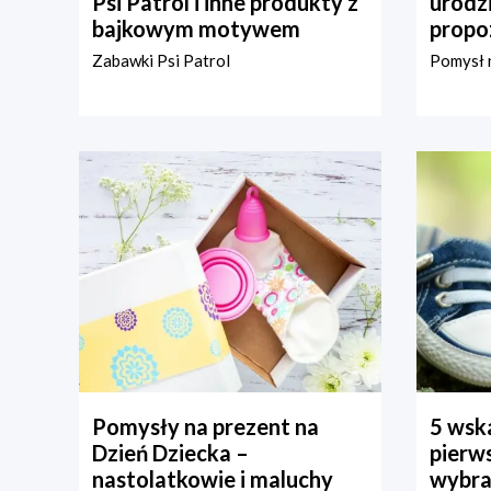
Psi Patrol i inne produkty z
urodz
bajkowym motywem
propo
Zabawki Psi Patrol
Pomysł n
Pomysły na prezent na
5 wska
Dzień Dziecka –
pierws
nastolatkowie i maluchy
wybra