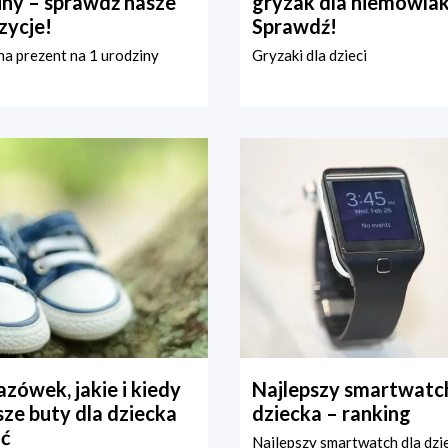
iny – sprawdź nasze
gryzak dla niemowla
zycje!
Sprawdź!
a prezent na 1 urodziny
Gryzaki dla dzieci
zówek, jakie i kiedy
Najlepszy smartwatch
ze buty dla dziecka
dziecka – ranking
ć
Najlepszy smartwatch dla dzi