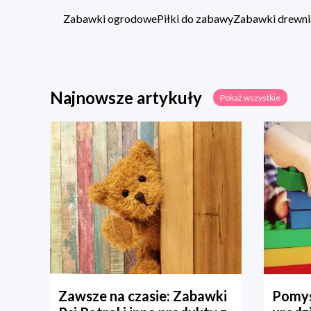
Zabawki ogrodowe
Piłki do zabawy
Zabawki drewni
Najnowsze artykuły
Pokaż wszystkie
Zawsze na czasie: Zabawki
Pomys