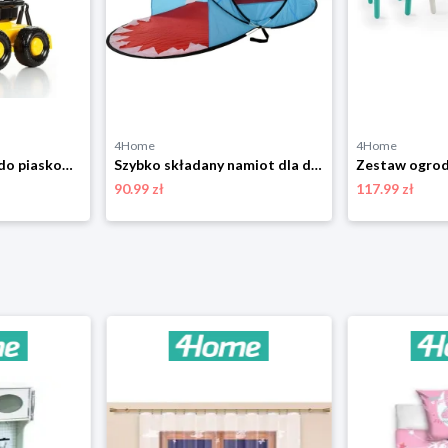
4Home
4Home
Dziecięca koparka do piaskownicy, 72 cm cm 4-Home
Szybko składany namiot dla dzieci z ochroną UV50+, dekor rekina, 182 x 100 x wys. 86 cm 4-Home
90.99 zł
117.99 zł