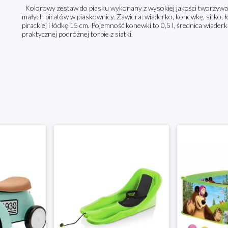
Kolorowy zestaw do piasku wykonany z wysokiej jakości tworzywa
małych piratów w piaskownicy. Zawiera: wiaderko, konewkę, sitko, ł
pirackiej i łódkę 15 cm. Pojemność konewki to 0,5 l, średnica wiad
praktycznej podróżnej torbie z siatki.