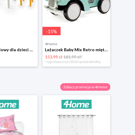
-
15
%
4Home
4Home
Zestaw ogrodowy dla dzieci Dolu stół i 2 krzesła 4-Home
Leżaczek Baby Mix Retro miętowy, 27 x 25 x 58 cm 4-Home
153.99 zł
181.99 zł*
369.49 zł
*najniższa cena z 30 dni przed obniżką
Zobacz promocje w 4Home