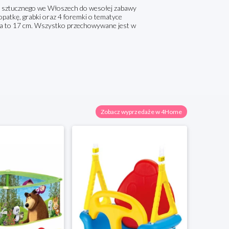
 sztucznego we Włoszech do wesołej zabawy
opatkę, grabki oraz 4 foremki o tematyce
erka to 17 cm. Wszystko przechowywane jest w
Zobacz wyprzedaże w 4Home