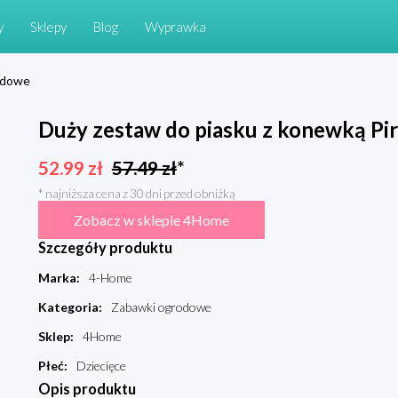
y
Sklepy
Blog
Wyprawka
odowe
Duży zestaw do piasku z konewką Pi
52.99
zł
57.49
zł
*
* najniższa cena z 30 dni przed obniżką
Zobacz w sklepie 4Home
Szczegóły produktu
Marka
:
4-Home
Kategoria
:
Zabawki ogrodowe
Sklep
:
4Home
Płeć
:
Dziecięce
Opis produktu