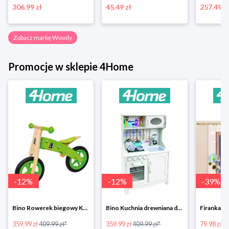
306.99 zł
45.49 zł
257.49 z
Zobacz markę Woody
Promocje w sklepie 4Home
-
12
%
-
12
%
-
39
%
Bino Rowerek biegowy Krecik
Bino Kuchnia drewniana dla dzieci Provence
359.99 zł
409.99 zł*
359.99 zł
409.99 zł*
79.98 zł
13