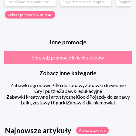
*najniższa cena z 30 dni przed obniżką
*najniższa cena z 30 dni przed obniżką
Zobacz promocje w 4Home
Inne promocje
Sprawdź promocje innych sklepów
Zobacz inne kategorie
Zabawki ogrodowe
Piłki do zabawy
Zabawki drewniane
Gry i puzzle
Zabawki edukacyjne
Zabawki kreatywne i artystyczne
Klocki
Pojazdy do zabawy
Lalki, zestawy i figurki
Zabawki dla niemowląt
Najnowsze artykuły
Pokaż wszystkie