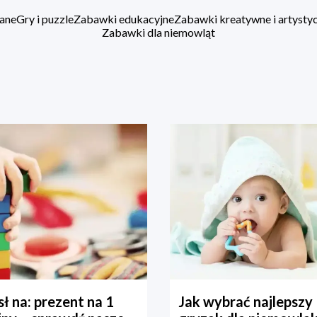
ane
Gry i puzzle
Zabawki edukacyjne
Zabawki kreatywne i artysty
Zabawki dla niemowląt
ł na: prezent na 1
Jak wybrać najlepszy