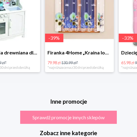
-
39
%
-
33
%
Bino Kuchnia drewniana dla dzieci Provence
Firanka 4Home „Kraina lodu” (Frozen)
79.98 zł
130.99 zł*
65.98 zł
98.99 zł
rzed obniżką
*najniższa cena z 30 dni przed obniżką
*najniższa cena z 3
Inne promocje
Sprawdź promocje innych sklepów
Zobacz inne kategorie