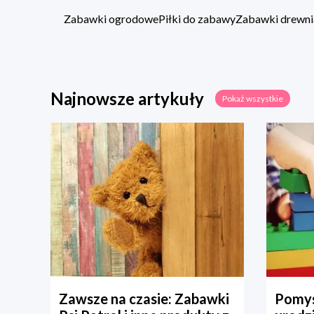
Zabawki ogrodowe
Piłki do zabawy
Zabawki drewni
Najnowsze artykuły
Pokaż wszystkie
Zawsze na czasie: Zabawki
Pomys