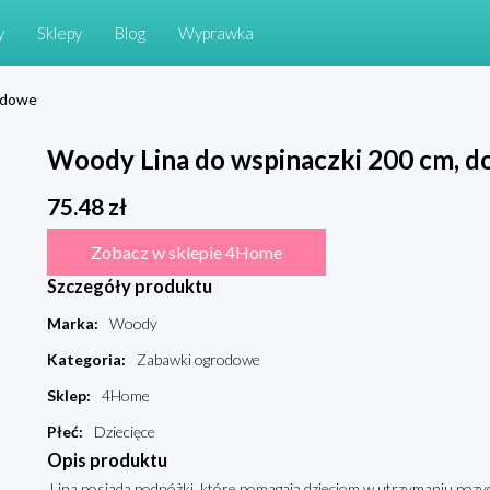
y
Sklepy
Blog
Wyprawka
odowe
Woody Lina do wspinaczki 200 cm, d
75.48
zł
Zobacz w sklepie 4Home
Szczegóły produktu
Marka
:
Woody
Kategoria
:
Zabawki ogrodowe
Sklep
:
4Home
Płeć
:
Dziecięce
Opis produktu
Lina posiada podnóżki, które pomagają dzieciom w utrzymaniu pozycji