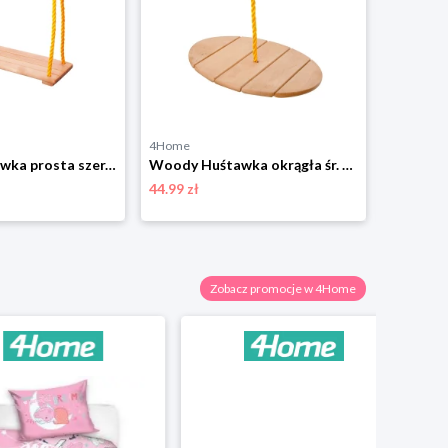
4Home
4Home
Woody Huśtawka prosta szer. 39,5 cm, do 30 kg
Woody Huśtawka okrągła śr. 34 cm, do 30 kg
44.99 zł
75.48 zł
Zobacz promocje w 4Home