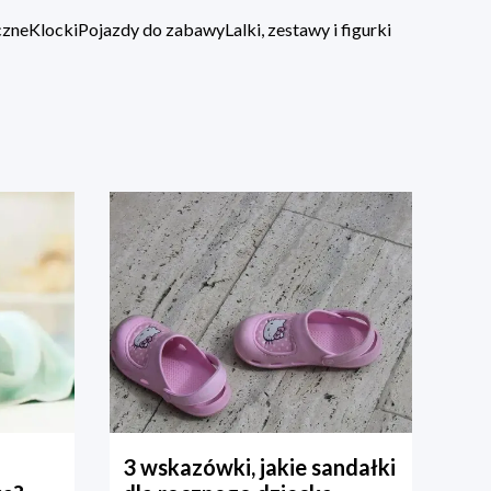
czne
Klocki
Pojazdy do zabawy
Lalki, zestawy i figurki
3 wskazówki, jakie sandałki