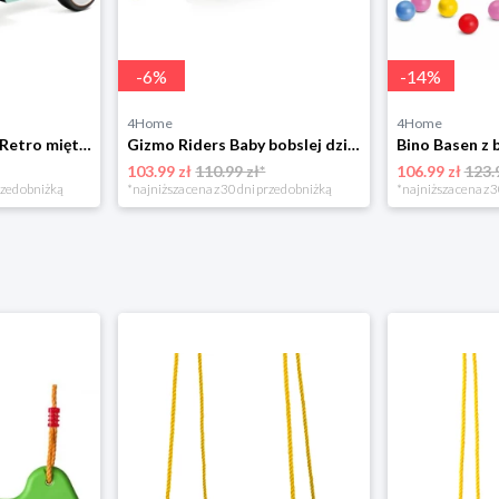
-
6
%
-
14
%
4Home
4Home
Leżaczek Baby Mix Retro miętowy, 27 x 25 x 58 cm 4-Home
Gizmo Riders Baby bobslej dziecięcy, mystic zielony 4-Home
103.99 zł
110.99 zł*
106.99 zł
123.
rzed obniżką
*najniższa cena z 30 dni przed obniżką
*najniższa cena z 3