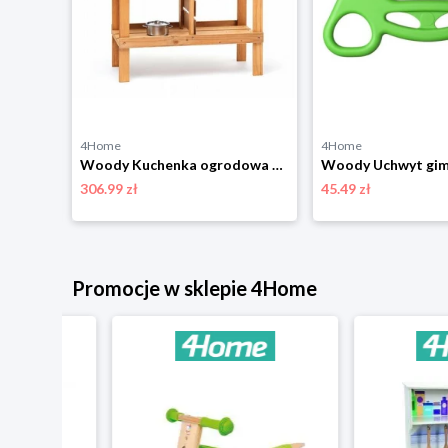
4Home
4Home
Woody Huśtawka dla małych dzieci, 40 x 40 cm
Woody Kuchenka ogrodowa dla dzieci Rosalie, 77 x 95 x 34 cm
306.99 zł
45.49 zł
Promocje w sklepie 4Home