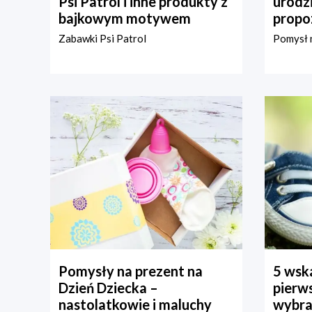
Psi Patrol i inne produkty z
urodz
bajkowym motywem
propo
Zabawki Psi Patrol
Pomysł n
Pomysły na prezent na
5 wska
Dzień Dziecka –
pierws
nastolatkowie i maluchy
wybra