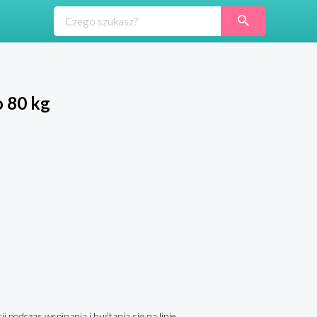
o 80 kg
 podczas wspinania i huśtania się na linie.