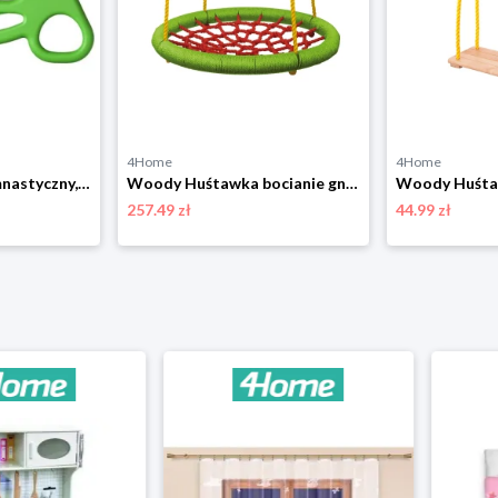
4Home
4Home
Woody Uchwyt gimnastyczny, do 80 kg
Woody Huśtawka bocianie gniazdo śr. 83 cm, zielono-czerwony
257.49 zł
44.99 zł