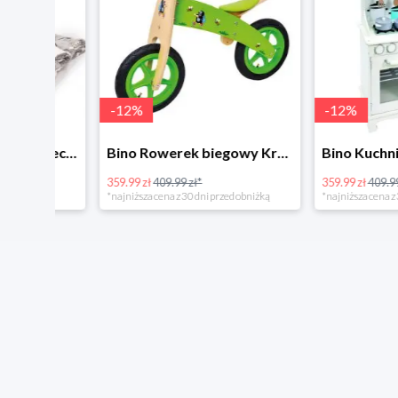
-
12
%
-
12
%
4Home Koc baranek świecący Dino
Bino Rowerek biegowy Krecik
359.99 zł
409.99 zł*
359.99 zł
409.99 zł*
*najniższa cena z 30 dni przed obniżką
*najniższa cena z 30 dni p