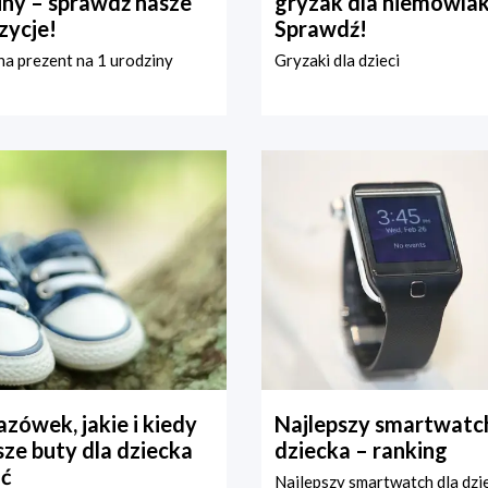
iny – sprawdź nasze
gryzak dla niemowla
zycje!
Sprawdź!
a prezent na 1 urodziny
Gryzaki dla dzieci
zówek, jakie i kiedy
Najlepszy smartwatch
ze buty dla dziecka
dziecka – ranking
ć
Najlepszy smartwatch dla dzi