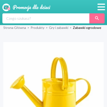
Promocje
Strona Główna
>
Produkty
>
Gry i zabawki
>
Zabawki ogrodowe
Produkty
Sklepy
Blog
Wyprawka