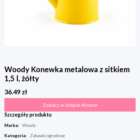
Woody Konewka metalowa z sitkiem
1,5 l, żółty
36.49
zł
Zobacz w sklepie 4Home
Szczegóły produktu
Marka
:
Woody
Kategoria
:
Zabawki ogrodowe