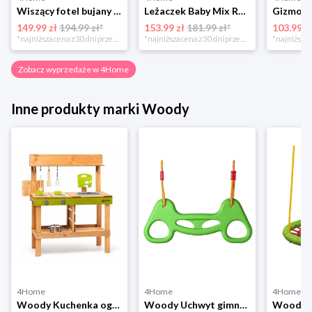
Wiszący fotel bujany Montego, drewniane podłokietniki 4-Home
Leżaczek Baby Mix Retro miętowy, 27 x 25 x 58 cm 4-Home
149.99 zł
194.99 zł*
153.99 zł
181.99 zł*
103.99 z
*najniższa cena z 30 dni przed obniżką
*najniższa cena z 30 dni przed obniżką
Zobacz wyprzedaże w 4Home
Inne produkty marki Woody
4Home
4Home
4Home
Woody Kuchenka ogrodowa dla dzieci Rosalie, 77 x 95 x 34 cm
Woody Uchwyt gimnastyczny, do 80 kg