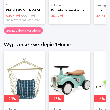
Erli
4Home
Limango
PIASKOWNICA ZAMYKANA DREWNIANA IMPREGNOWANA Z ŁAWKAMI BARDZO DUŻA 160x160cm
Woody Konewka metalowa z sitkiem 1,5 l, żółty
535.60 zł
555.50 zł*
36.49 zł
32.90 zł
*najniższa cena z 30 dni przed obniżką
Zobacz zabawki ogrodowe
Wyprzedaże w sklepie 4Home
-
23
%
-
15
%
-
6
%
4Home
4Home
4Home