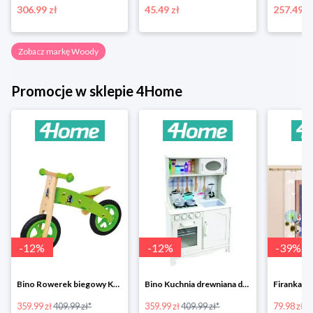
306.99 zł
45.49 zł
257.49 z
Zobacz markę Woody
Promocje w sklepie 4Home
-
12
%
-
12
%
-
39
%
Bino Rowerek biegowy Krecik
Bino Kuchnia drewniana dla dzieci Provence
359.99 zł
409.99 zł*
359.99 zł
409.99 zł*
79.98 zł
13