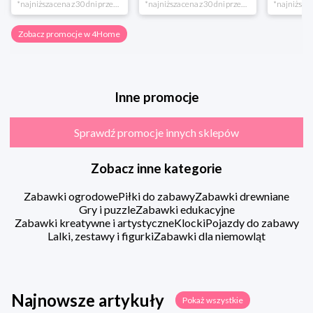
*najniższa cena z 30 dni przed obniżką
*najniższa cena z 30 dni przed obniżką
Zobacz promocje w 4Home
Inne promocje
Sprawdź promocje innych sklepów
Zobacz inne kategorie
Zabawki ogrodowe
Piłki do zabawy
Zabawki drewniane
Gry i puzzle
Zabawki edukacyjne
Zabawki kreatywne i artystyczne
Klocki
Pojazdy do zabawy
Lalki, zestawy i figurki
Zabawki dla niemowląt
Najnowsze artykuły
Pokaż wszystkie