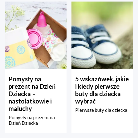
Pomysły na
5 wskazówek, jakie
prezent na Dzień
i kiedy pierwsze
Dziecka –
buty dla dziecka
nastolatkowie i
wybrać
maluchy
Pierwsze buty dla dziecka
Pomysły na prezent na
Dzień Dziecka