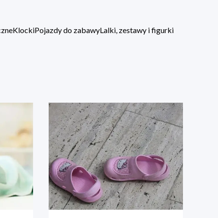
czne
Klocki
Pojazdy do zabawy
Lalki, zestawy i figurki