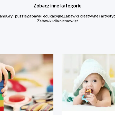
Zobacz inne kategorie
ane
Gry i puzzle
Zabawki edukacyjne
Zabawki kreatywne i artysty
Zabawki dla niemowląt