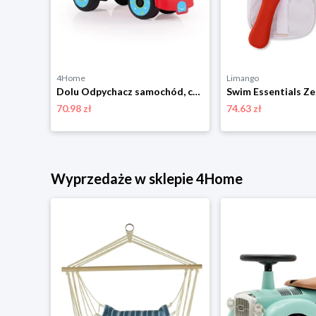
4Home
Limango
Lena Rowerek czerwony plastikowy, wysokość siedziska 26 cm, od 18. miesiąca
Dolu Odpychacz samochód, czerwony
70.98 zł
74.63 zł
niżką
Wyprzedaże w sklepie 4Home