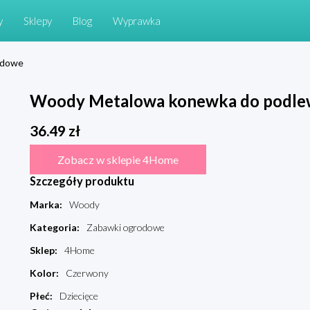
y
Sklepy
Blog
Wyprawka
odowe
Woody Metalowa konewka do podlewa
36.49
zł
Zobacz w sklepie 4Home
Szczegóły produktu
Marka
:
Woody
Kategoria
:
Zabawki ogrodowe
Sklep
:
4Home
Kolor
:
Czerwony
Płeć
:
Dziecięce