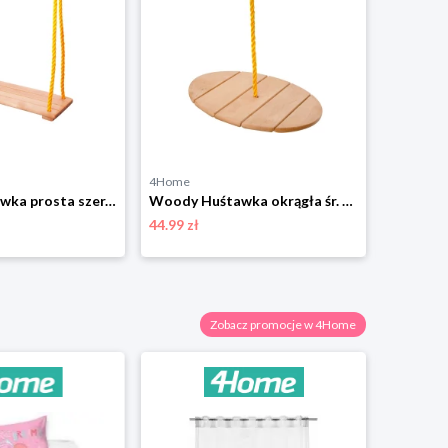
4Home
4Home
Woody Huśtawka prosta szer. 39,5 cm, do 30 kg
Woody Huśtawka okrągła śr. 34 cm, do 30 kg
44.99 zł
75.48 zł
Zobacz promocje w 4Home