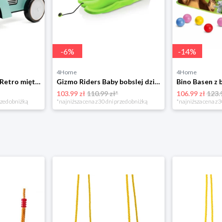
-
6
%
-
14
%
4Home
4Home
Leżaczek Baby Mix Retro miętowy, 27 x 25 x 58 cm 4-Home
Gizmo Riders Baby bobslej dziecięcy, mystic zielony 4-Home
103.99 zł
110.99 zł*
106.99 zł
123.
rzed obniżką
*najniższa cena z 30 dni przed obniżką
*najniższa cena z 3