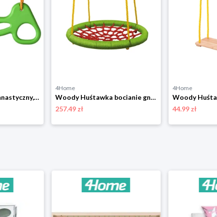
4Home
4Home
Woody Uchwyt gimnastyczny, do 80 kg
Woody Huśtawka bocianie gniazdo śr. 83 cm, zielono-czerwony
257.49 zł
44.99 zł