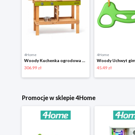
4Home
4Home
Woody Huśtawka dla małych dzieci, 40 x 40 cm
Woody Kuchenka ogrodowa dla dzieci Rosalie, 77 x 95 x 34 cm
306.99 zł
45.49 zł
Promocje w sklepie 4Home