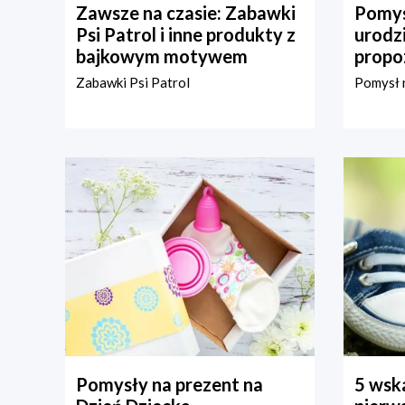
Zawsze na czasie: Zabawki
Pomys
Psi Patrol i inne produkty z
urodz
bajkowym motywem
propo
Zabawki Psi Patrol
Pomysł n
Pomysły na prezent na
5 wska