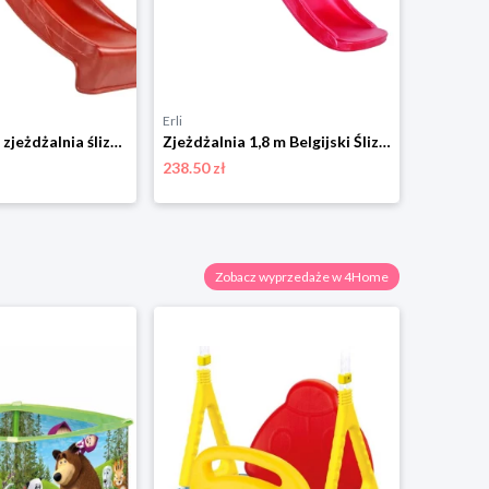
Erli
Limango
NAJDŁUŻSZA zjeżdżalnia ślizg 3m trzymetrowy Czerwony Wodna dla dzieci 150cm
Zjeżdżalnia 1,8 m Belgijski Ślizg KBT Czerwony + Lampa Owadobójcza GRATIS
238.50 zł
132.05 zł
Zobacz wyprzedaże w 4Home