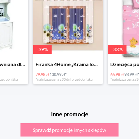
-
39
%
-
33
%
Bino Kuchnia drewniana dla dzieci Provence
Firanka 4Home „Kraina lodu” (Frozen)
79.98 zł
130.99 zł*
65.98 zł
98.99 zł
rzed obniżką
*najniższa cena z 30 dni przed obniżką
*najniższa cena z 3
Inne promocje
Sprawdź promocje innych sklepów