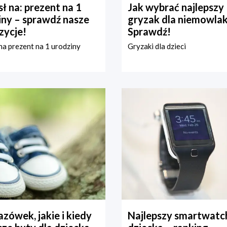
ł na: prezent na 1
Jak wybrać najlepszy
iny – sprawdź nasze
gryzak dla niemowla
zycje!
Sprawdź!
a prezent na 1 urodziny
Gryzaki dla dzieci
zówek, jakie i kiedy
Najlepszy smartwatch