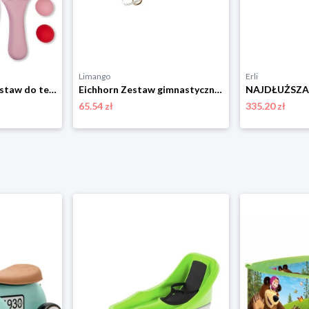
Limango
Erli
Swim Essentials Zestaw do tenisa plażowego "Lobster Bay" - 3+ rozmiar: onesize
Eichhorn Zestaw gimnastyczny 2w1 - 3+ rozmiar: onesize
65.54 zł
335.20 zł