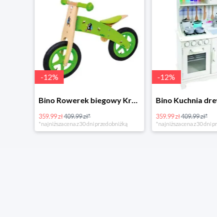
-
12
%
-
12
%
4Home Koc baranek świecący Dino
Bino Rowerek biegowy Krecik
359.99 zł
409.99 zł*
359.99 zł
409.99 zł*
*najniższa cena z 30 dni przed obniżką
*najniższa cena z 30 dni p