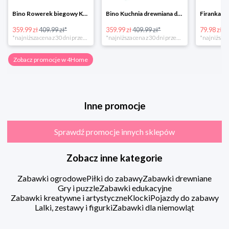
Bino Rowerek biegowy Krecik
Bino Kuchnia drewniana dla dzieci Provence
359.99 zł
409.99 zł*
359.99 zł
409.99 zł*
79.98 zł
13
*najniższa cena z 30 dni przed obniżką
*najniższa cena z 30 dni przed obniżką
Zobacz promocje w 4Home
Inne promocje
Sprawdź promocje innych sklepów
Zobacz inne kategorie
Zabawki ogrodowe
Piłki do zabawy
Zabawki drewniane
Gry i puzzle
Zabawki edukacyjne
Zabawki kreatywne i artystyczne
Klocki
Pojazdy do zabawy
Lalki, zestawy i figurki
Zabawki dla niemowląt