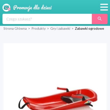
Promocje
Strona Główna
>
Produkty
>
Gry i zabawki
>
Zabawki ogrodowe
Produkty
Sklepy
Blog
Wyprawka