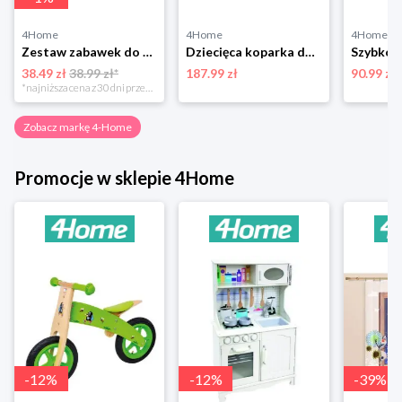
4Home
4Home
4Home
Zestaw zabawek do piasku Truck, 28,5 x 17 x 16,5 cm 4-Home
Dziecięca koparka do piaskownicy, 72 cm cm 4-Home
38.49 zł
38.99 zł*
187.99 zł
90.99 zł
*najniższa cena z 30 dni przed obniżką
Zobacz markę 4-Home
Promocje w sklepie 4Home
-
12
%
-
12
%
-
39
%