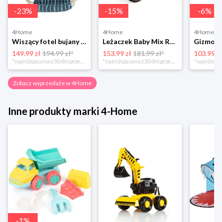
-
23
%
-
15
%
-
6
%
4Home
4Home
4Home
Wiszący fotel bujany Montego, drewniane podłokietniki 4-Home
Leżaczek Baby Mix Retro miętowy, 27 x 25 x 58 cm 4-Home
149.99 zł
194.99 zł*
153.99 zł
181.99 zł*
103.99 z
*najniższa cena z 30 dni przed obniżką
*najniższa cena z 30 dni przed obniżką
Zobacz wyprzedaże w 4Home
Inne produkty marki 4-Home
-
1
%