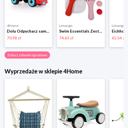
4Home
Limango
Limango
Dolu Odpychacz samochód, czerwony
Swim Essentials Zestaw do tenisa plażowego "Lobster Bay" - 3+ rozmiar: onesize
70.98 zł
74.63 zł
65.54 zł
Zobacz zabawki ogrodowe
Wyprzedaże w sklepie 4Home