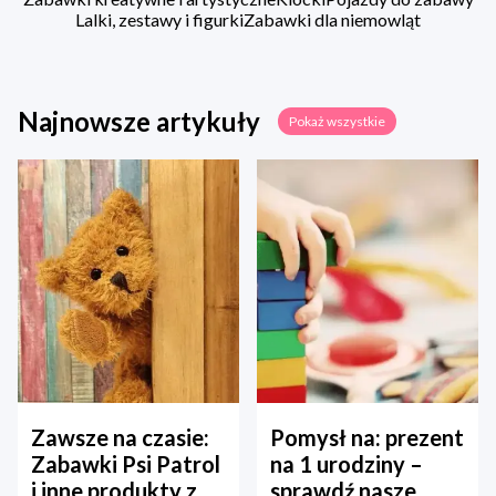
Lalki, zestawy i figurki
Zabawki dla niemowląt
Najnowsze artykuły
Pokaż wszystkie
Zawsze na czasie:
Pomysł na: prezent
Zabawki Psi Patrol
na 1 urodziny –
i inne produkty z
sprawdź nasze