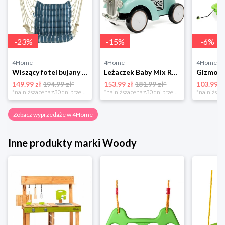
-
23
%
-
15
%
-
6
%
4Home
4Home
4Home
Wiszący fotel bujany Montego, drewniane podłokietniki 4-Home
Leżaczek Baby Mix Retro miętowy, 27 x 25 x 58 cm 4-Home
149.99 zł
194.99 zł*
153.99 zł
181.99 zł*
103.99 z
*najniższa cena z 30 dni przed obniżką
*najniższa cena z 30 dni przed obniżką
Zobacz wyprzedaże w 4Home
Inne produkty marki Woody