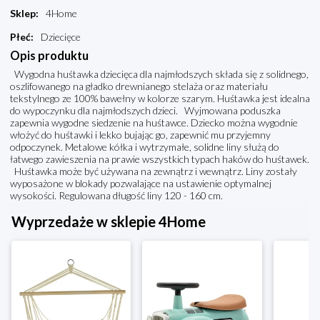
Sklep
:
4Home
Płeć
:
Dziecięce
Opis produktu
Wygodna huśtawka dziecięca dla najmłodszych składa się z solidnego,
oszlifowanego na gładko drewnianego stelaża oraz materiału
tekstylnego ze 100% bawełny w kolorze szarym. Huśtawka jest idealna
do wypoczynku dla najmłodszych dzieci. Wyjmowana poduszka
zapewnia wygodne siedzenie na huśtawce. Dziecko można wygodnie
włożyć do huśtawki i lekko bujając go, zapewnić mu przyjemny
odpoczynek. Metalowe kółka i wytrzymałe, solidne liny służą do
łatwego zawieszenia na prawie wszystkich typach haków do huśtawek.
Huśtawka może być używana na zewnątrz i wewnątrz. Liny zostały
wyposażone w blokady pozwalające na ustawienie optymalnej
wysokości. Regulowana długość liny 120 - 160 cm.
Wyprzedaże w sklepie 4Home