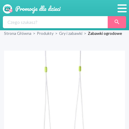
Promocje
Strona Główna
>
Produkty
>
Gry i zabawki
>
Zabawki ogrodowe
Produkty
Sklepy
Blog
Wyprawka