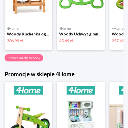
4Home
4Home
4Home
Woody Kuchenka ogrodowa dla dzieci Rosalie, 77 x 95 x 34 cm
Woody Uchwyt gimnastyczny, do 80 kg
306.99 zł
45.49 zł
257.49 z
Zobacz markę Woody
Promocje w sklepie 4Home