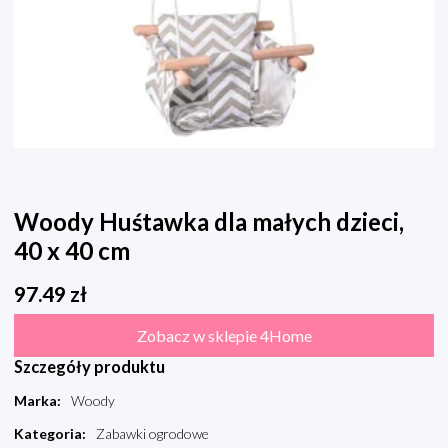
Woody Huśtawka dla małych dzieci,
40 x 40 cm
97.49
zł
Zobacz w sklepie 4Home
Szczegóły produktu
Marka
:
Woody
Kategoria
:
Zabawki ogrodowe