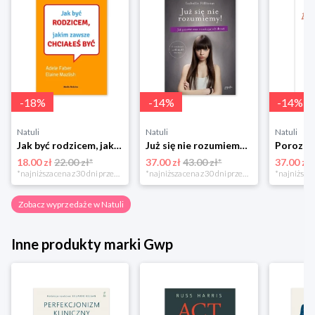
-
18
%
-
14
%
-
14
%
Natuli
Natuli
Natuli
Jak być rodzicem, jakim zawsze chciałeś być Media rodzina
Już się nie rozumiemy! Jak przeżyć czas trzaskających drzwi Esprit
18.00 zł
22.00 zł*
37.00 zł
43.00 zł*
37.00 zł
*najniższa cena z 30 dni przed obniżką
*najniższa cena z 30 dni przed obniżką
Zobacz wyprzedaże w Natuli
Inne produkty marki Gwp