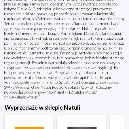
przeszkadzają nam w życiu codziennym. W tej świetnej, przystępnej
książce David A. Clark opisuje konkretne strategie i praktyczne
rozwiązania, które pozwalają poradzić sobie z zamartwianiem się,
ruminowaniem, rozżaleniem, wstydem, poczuciem upokorzenia i urazą.
Ten doskonale napisany i dobrze przemyślany poradnik zmieni twoje
życie. Koniecznie go przeczytaj! - dr Stefan G. Hofmannprofesor na
Boston University, autor książki Ponad lękiem David A. Clark skupia
się na emocjach takich jak przygnębienie, lęk i żal, a także na zazwyczaj
pomijanych emocjach moralnych takich jak wstyd, upokorzenie i uraza.
Opisuje mechanizmy podtrzymujące cierpienie emocjonalne, jakimi są
ruminowanie i zamartwianie się. Proponuje metody pracy osobistej o
udowodnionej skuteczności, w tym poznawczo-behawioralne strategie
regulacji emocji. Poradnik wyróżniają odwołania do prac naukowych,
co sprawia, że stanowi on również źródło wiedzy oraz inspiracji dla
terapeutów. - dr n. hum. Ewa Pragłowskapsycholożka kliniczna,
psychoterapeutka i superwizorka psychoterapii Klinika Terapii
Poznawczo-Behawioralnej oraz Szkoła Psychoterapii Uniwersytetu
SWPS Wydawnictwo Natuli Rozwój osobisty OSHO Polecamy
nowości [product show="new" limit="12" slider="true"
onlyAvailable="true"]
Wyprzedaże w sklepie Natuli