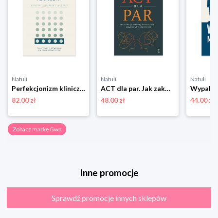
Natuli
Natuli
Natuli
Perfekcjonizm kliniczny. Konceptualizacja i leczenie Gwp
ACT dla par. Jak zakończyć konflikty, wzmocnić więź i odzyskać utraconą bliskość Gwp
82.00 zł
48.00 zł
44.00 zł
Zobacz markę Gwp
Inne promocje
Sprawdź promocje innych sklepów