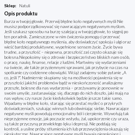
Sklep
:
Natuli
Opis produktu
Burza w twojej głowie. Przerwij błędne koło negatywnych myśli Nie
musisz podporządkowywać się nawracającym negatywnym myślom.
Jeśli szukasz sposobu na burzę szalejącą w twojej głowie, to sięgnij po
ten poradnik. Zamieszczone w nim ćwiczenia pomogą ci przerwać
błędne koło negatywnego myślenia, aby doświadczyć spokoju i ulgi oraz
wieść bardziej produktywne, wypełnione sensem życie. Życie bywa
trudne, a przyszłość – niepewna, przeszłość zaś często okazuje się
bolesna.Niepokoimy się o zdrowie i bezpieczeństwo bliskich nam osób,
o pracę, naukę, finanse, relacje z ludźmi. Martwimy się wydarzeniami
na świecie, ale także przyziemnymi sprawami, jak przybycie na czas na
spotkanie czy codzienne obowiązki. Wciąż zadajemy sobie pytanie „A
co, jeśli ?”. Nadmiernie skupiamy się na możliwości pojawienia się w
przyszłości jakichś problemów bądź w nieskończoność analizujemy
przeszłe, bolesne dla nas wydarzenia – przeżywamy je ponownie w
swoim umyśle, zastanawiając się, dlaczego do nich doszło, jaki mają na
nas wpływ, czy nasze życie kiedykolwiek będzie jeszcze takie samo.
Wpadamy w błędne koło, starając się przestać myśleć o przykrych
doświadczeniach, szukając winnych lub obwiniając siebie. Nawracające
negatywne myśli powodują emocjonalny ból i cierpienie. Wywołują tak
nieprzyjemne emocje, jak poczucie wstydu, żal, upokorzenie czy uraza,
są także przyczyną przewlekłego lęku i depresji. Nie poddają się
kontroli, a usilne próby stłumienia ich lub przezwyciężenia okazują się
nieskuteczne. Nawracające negatywne myśli bywają niepokojące i