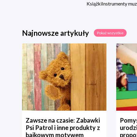
Książki
Instrumenty mu
Najnowsze artykuły
Pokaż wszystkie
Zawsze na czasie: Zabawki
Pomys
Psi Patrol i inne produkty z
urodz
bajkowym motywem
propo