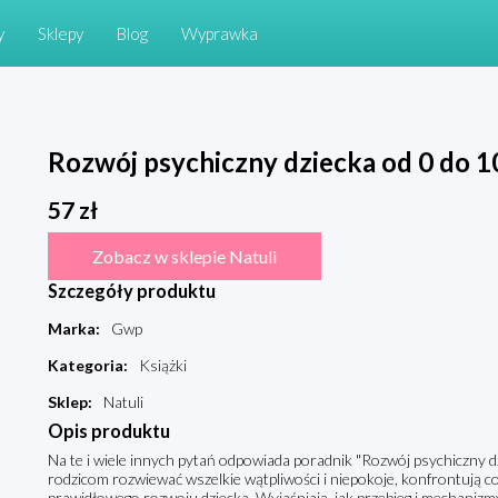
y
Sklepy
Blog
Wyprawka
Rozwój psychiczny dziecka od 0 do 1
57
zł
Zobacz w sklepie Natuli
Szczegóły produktu
Marka
:
Gwp
Kategoria
:
Książki
Sklep
:
Natuli
Opis produktu
Na te i wiele innych pytań odpowiada poradnik "Rozwój psychiczny dz
rodzicom rozwiewać wszelkie wątpliwości i niepokoje, konfrontują
prawidłowego rozwoju dziecka. Wyjaśniają, jak przebieg i mechaniz