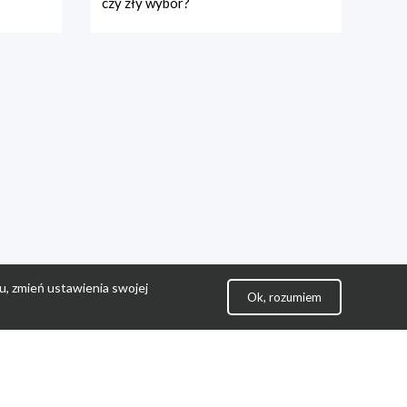
czy zły wybór?
u, zmień ustawienia swojej
Ok, rozumiem