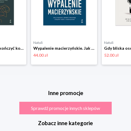
Natuli
Natuli
ACT dla par. Jak zakończyć konflikty, wzmocnić więź i odzyskać utraconą bliskość Gwp
Wypalenie macierzyńskie. Jak je rozpoznać, odnaleźć równowagę i odzyskać radość z macierzyństwa Gwp
44.00 zł
52.00 zł
Inne promocje
Sprawdź promocje innych sklepów
Zobacz inne kategorie