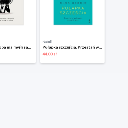
Natuli
Natuli
Gdy bliska osoba ma myśli samobójcze. Jak ją zrozumieć i wesprzeć oraz jak zadbać o siebie Gwp
Pułapka szczęścia. Przestań walczyć, zacznij żyć Gwp
44.00 zł
104.00 zł