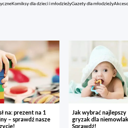
zyczne
Komiksy dla dzieci i młodzieży
Gazety dla młodzieży
Akcesor
ł na: prezent na 1
Jak wybrać najlepszy
iny – sprawdź nasze
gryzak dla niemowla
zycje!
Sprawdź!