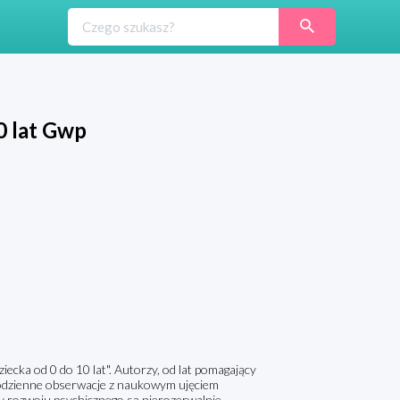
0 lat Gwp
iecka od 0 do 10 lat". Autorzy, od lat pomagający
 codzienne obserwacje z naukowym ujęciem
my rozwoju psychicznego są nierozerwalnie