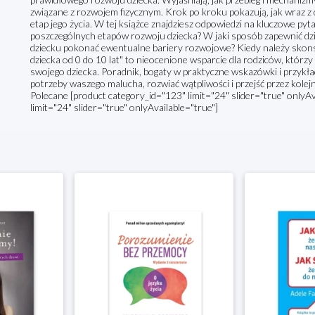
związane z rozwojem fizycznym. Krok po kroku pokazują, jak wraz z 
etap jego życia. W tej książce znajdziesz odpowiedzi na kluczowe pyt
poszczególnych etapów rozwoju dziecka? W jaki sposób zapewnić dz
dziecku pokonać ewentualne bariery rozwojowe? Kiedy należy skonsu
dziecka od 0 do 10 lat" to nieocenione wsparcie dla rodziców, którz
swojego dziecka. Poradnik, bogaty w praktyczne wskazówki i przykła
potrzeby waszego malucha, rozwiać wątpliwości i przejść przez kole
Polecane [product category_id="123" limit="24" slider="true" onlyAv
limit="24" slider="true" onlyAvailable="true"]