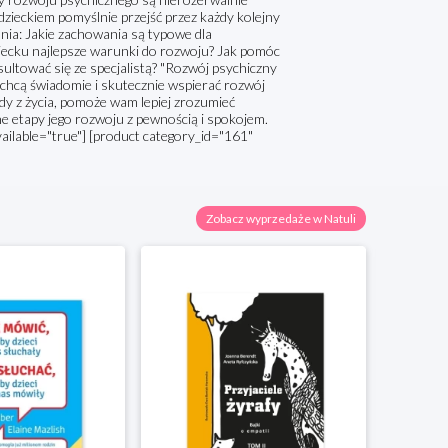
dzieckiem pomyślnie przejść przez każdy kolejny
ania: Jakie zachowania są typowe dla
iecku najlepsze warunki do rozwoju? Jak pomóc
ltować się ze specjalistą? "Rozwój psychiczny
y chcą świadomie i skutecznie wspierać rozwój
dy z życia, pomoże wam lepiej zrozumieć
jne etapy jego rozwoju z pewnością i spokojem.
ailable="true"] [product category_id="161"
Zobacz wyprzedaże w Natuli