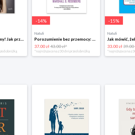
-
14
%
-
15
%
Natuli
Natuli
Już się nie rozumiemy! Jak przeżyć czas trzaskających drzwi Esprit
Porozumienie bez przemocy: o języku życia Czarna owca
37.00 zł
43.00 zł*
33.00 zł
39.00 
rzed obniżką
*najniższa cena z 30 dni przed obniżką
*najniższa cena z 3