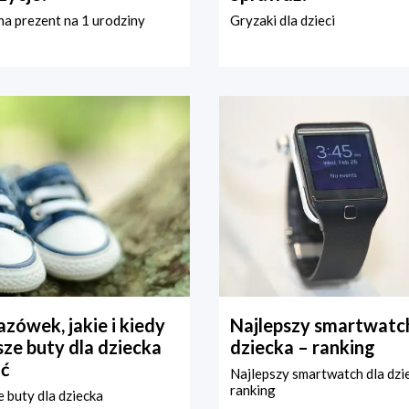
a prezent na 1 urodziny
Gryzaki dla dzieci
zówek, jakie i kiedy
Najlepszy smartwatch
ze buty dla dziecka
dziecka – ranking
ć
Najlepszy smartwatch dla dzi
ranking
 buty dla dziecka