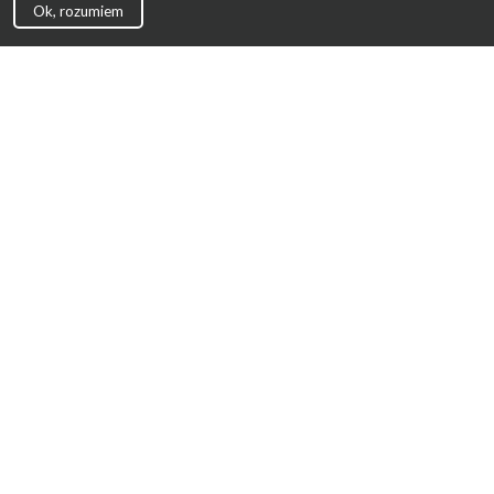
Ok, rozumiem
Strona Główna
Promocje
Sklepy
Wyprawka