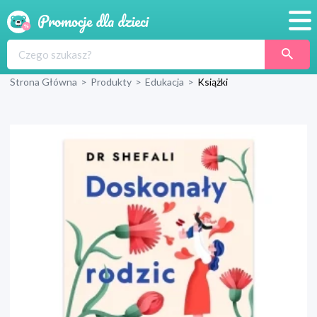
Promocje
Strona Główna
>
Produkty
>
Edukacja
>
Książki
Produkty
Sklepy
Blog
Wyprawka