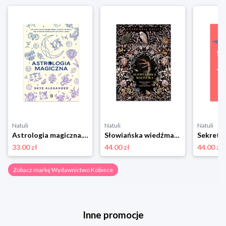
Natuli
Natuli
Natuli
Astrologia magiczna. Jak wykorzystać energię planet, gwiazd i Księżyca, aby wzmocnić skuteczność rytuałów i zaklęć Wydawnictwo kobiece
Słowiańska wiedźma. Rytuały, przepisy i zaklęcia naszych przodków Wydawnictwo kobiece
33.00 zł
44.00 zł
44.00 zł
Zobacz markę Wydawnictwo Kobiece
Inne promocje