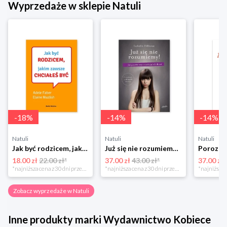
Wyprzedaże w sklepie Natuli
-
18
%
-
14
%
-
14
%
Natuli
Natuli
Natuli
Jak być rodzicem, jakim zawsze chciałeś być Media rodzina
Już się nie rozumiemy! Jak przeżyć czas trzaskających drzwi Esprit
18.00 zł
22.00 zł*
37.00 zł
43.00 zł*
37.00 zł
*najniższa cena z 30 dni przed obniżką
*najniższa cena z 30 dni przed obniżką
Zobacz wyprzedaże w Natuli
Inne produkty marki Wydawnictwo Kobiece