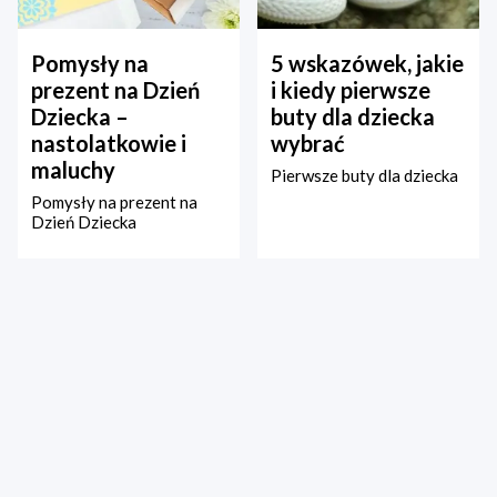
Pomysły na
5 wskazówek, jakie
prezent na Dzień
i kiedy pierwsze
Dziecka –
buty dla dziecka
nastolatkowie i
wybrać
maluchy
Pierwsze buty dla dziecka
Pomysły na prezent na
Dzień Dziecka