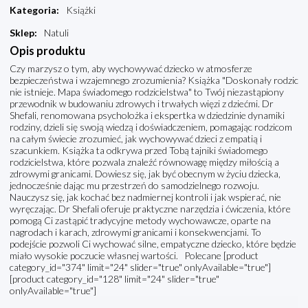
Kategoria
:
Książki
Sklep
:
Natuli
Opis produktu
Czy marzysz o tym, aby wychowywać dziecko w atmosferze
bezpieczeństwa i wzajemnego zrozumienia? Książka "Doskonały rodzic
nie istnieje. Mapa świadomego rodzicielstwa" to Twój niezastąpiony
przewodnik w budowaniu zdrowych i trwałych więzi z dziećmi. Dr
Shefali, renomowana psycholożka i ekspertka w dziedzinie dynamiki
rodziny, dzieli się swoją wiedzą i doświadczeniem, pomagając rodzicom
na całym świecie zrozumieć, jak wychowywać dzieci z empatią i
szacunkiem. Książka ta odkrywa przed Tobą tajniki świadomego
rodzicielstwa, które pozwala znaleźć równowagę między miłością a
zdrowymi granicami. Dowiesz się, jak być obecnym w życiu dziecka,
jednocześnie dając mu przestrzeń do samodzielnego rozwoju.
Nauczysz się, jak kochać bez nadmiernej kontroli i jak wspierać, nie
wyręczając. Dr Shefali oferuje praktyczne narzędzia i ćwiczenia, które
pomogą Ci zastąpić tradycyjne metody wychowawcze, oparte na
nagrodach i karach, zdrowymi granicami i konsekwencjami. To
podejście pozwoli Ci wychować silne, empatyczne dziecko, które będzie
miało wysokie poczucie własnej wartości. Polecane [product
category_id="374" limit="24" slider="true" onlyAvailable="true"]
[product category_id="128" limit="24" slider="true"
onlyAvailable="true"]