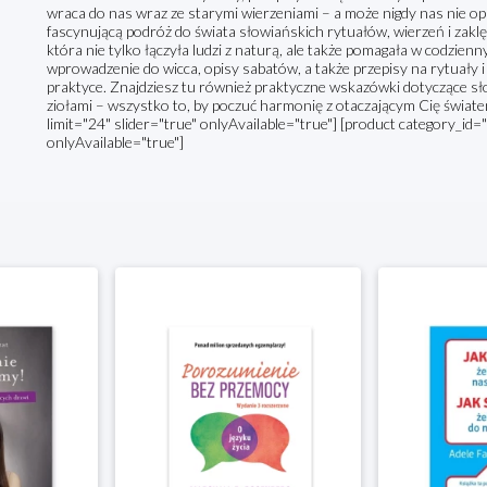
wraca do nas wraz ze starymi wierzeniami – a może nigdy nas nie op
fascynującą podróż do świata słowiańskich rytuałów, wierzeń i zaklę
która nie tylko łączyła ludzi z naturą, ale także pomagała w codzien
wprowadzenie do wicca, opisy sabatów, a także przepisy na rytuały 
praktyce. Znajdziesz tu również praktyczne wskazówki dotyczące sło
ziołami – wszystko to, by poczuć harmonię z otaczającym Cię świat
limit="24" slider="true" onlyAvailable="true"] [product category_id="
onlyAvailable="true"]