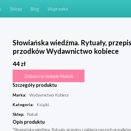
y
Sklepy
Blog
Wyprawka
Słowiańska wiedźma. Rytuały, przepis
przodków Wydawnictwo kobiece
44
zł
Zobacz w sklepie Natuli
Szczegóły produktu
Marka
:
Wydawnictwo Kobiece
Kategoria
:
Książki
Sklep
:
Natuli
Opis produktu
"Słowiańska wiedźma. Rytuały, przepisy i zaklęcia naszych przodkó