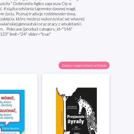
uściła ” Dobromiła Agiles zaprasza Cię w
ć. Książka odsłania tajemnice dawnej magii,
nym życiu. Poznaj tradycje rodzimowierstwa,
i zaklęcia, które możesz wykorzystać we własnej
wiańskiej gimnastyki oraz pracy z amuletami i
em. Polecane [product category_id="146"
123" limit="24" slider="true"
Zobacz wyprzedaże w Natuli