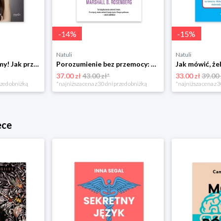
-
14
%
-
15
%
Natuli
Natuli
Już się nie rozumiemy! Jak przeżyć czas trzaskających drzwi Esprit
Porozumienie bez przemocy: o języku życia Czarna owca
37.00 zł
43.00 zł*
33.00 zł
39.00 
rzed obniżką
*najniższa cena z 30 dni przed obniżką
*najniższa cena z 3
ece