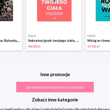
Natuli
Natuli
Słowiańska wiedźma. Rytuały, przepisy i zaklęcia naszych przodków Wydawnictwo kobiece
Sekretny język twojego ciała. Kompletny przewodnik po samouzdrawianiu Wydawnictwo kobiece
44.00 zł
37.00 zł
Inne promocje
Sprawdź promocje innych sklepów
Zobacz inne kategorie
zyczne
Komiksy dla dzieci i młodzieży
Gazety dla młodzieży
Akcesor