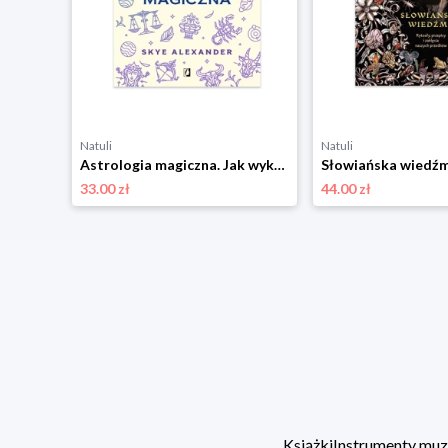
Natuli
Natuli
Genialne jelita. Jak mądrze odżywiać swój „drugi mózg" Wydawnictwo kobiece
Astrologia magiczna. Jak wykorzystać energię planet, gwiazd i Księżyca, aby wzmocnić skuteczność rytuałów i zaklęć Wydawnictwo kobiece
33.00 zł
44.00 zł
Książki
Instrumenty mu