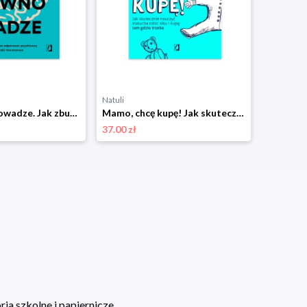
Natuli
Natuli
Mózg w równowadze. Jak zbudować odporność psychiczną dzięki neuronauce Wydawnictwo kobiece
Mamo, chcę kupę! Jak skutecznie nauczyć malucha robić siku i kupę tam gdzie trzeba Wydawnictwo kobiece
37.00 zł
35.00 zł
ia szkolne i papiernicze