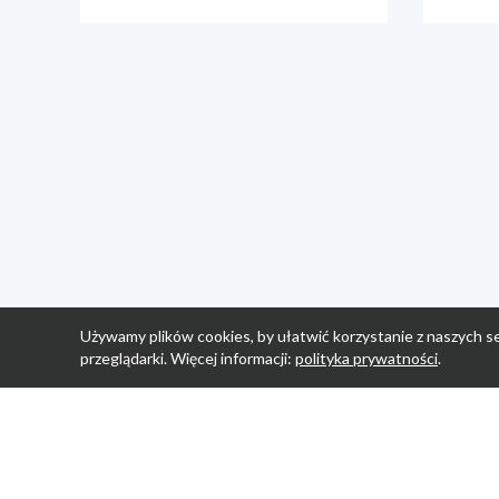
Używamy plików cookies, by ułatwić korzystanie z naszych se
przeglądarki. Więcej informacji:
polityka prywatności
.
Strona Główn