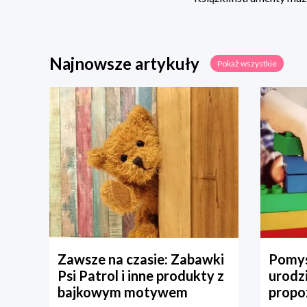
Najnowsze artykuły
Pokaż wszystkie
Zawsze na czasie: Zabawki
Pomys
Psi Patrol i inne produkty z
urodz
bajkowym motywem
propo