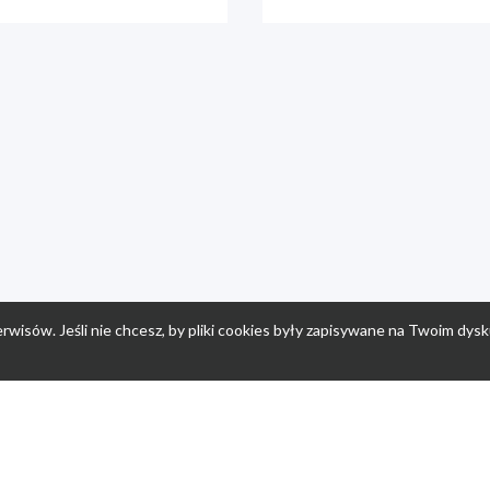
rwisów. Jeśli nie chcesz, by pliki cookies były zapisywane na Twoim dysk
a
Przepisy dla dzieci
Po