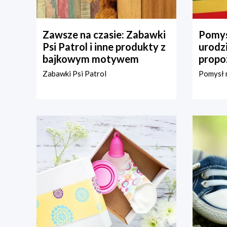
Zawsze na czasie: Zabawki
Pomys
Psi Patrol i inne produkty z
urodz
bajkowym motywem
propo
Zabawki Psi Patrol
Pomysł n