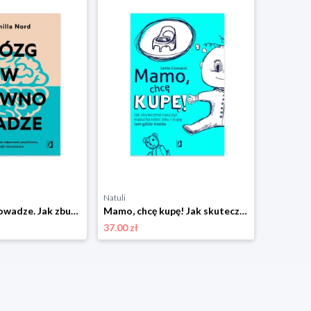
Natuli
Natuli
Mózg w równowadze. Jak zbudować odporność psychiczną dzięki neuronauce Wydawnictwo kobiece
Mamo, chcę kupę! Jak skutecznie nauczyć malucha robić siku i kupę tam gdzie trzeba Wydawnictwo kobiece
37.00 zł
35.00 zł