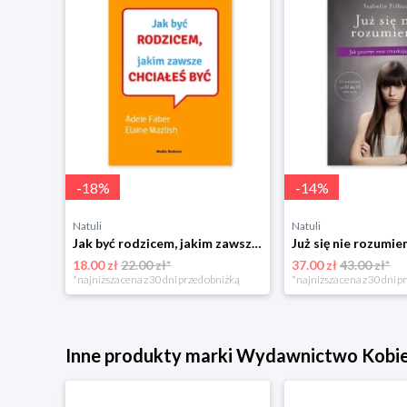
-
18
%
-
14
%
Natuli
Natuli
Najszczęśliwsze niemowlę w okolicy Mamania
Jak być rodzicem, jakim zawsze chciałeś być Media rodzina
18.00 zł
22.00 zł*
37.00 zł
43.00 zł*
niżką
*najniższa cena z 30 dni przed obniżką
*najniższa cena z 30 dni p
Inne produkty marki Wydawnictwo Kobi