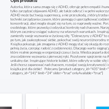
Opis produktu
Autorka, która sama zmaga się z ADHD, oferuje pełen empatii i hum
tylko zarządzać objawami ADHD, ale także odkryć i w pełni wykorzys
ADHD może być twoją supermocą, a nie przeszkodą, z którą trzeba w
techniki zarządzania czasem, które pomogą ci uporządkować codzi
koncentracji, abyś mogła skupić się na tym, co naprawdę ważne. Porad
osobistego, które pozwolą ci odzyskać kontrolę nad chaosem. Narzęd
którym zaczniesz osiągać sukcesy na własnych warunkach. Inspirują
zamieniły swoje wyzwania w życiową siłę. "Dziewczyny z ADHD" to c
po tym, jak zaakceptować siebie, pokochać swój neuroróżnorodny móz
Książka pokazuje, jak zmagania z ADHD mogą stać się okazją do rozw
pełnią życia, czerpiąc radość z codzienności. Dlaczego warto sięgną
które realnie pomogą w organizacji czasu i życia. Wiedza poparta d
zna codzienne wyzwania z pierwszej ręki. Pozytywne spojrzenie na
unikalny dar. Inspirujące historie kobiet, które odkryły w sobie sił
Jeśli chcesz zapanować nad chaosem, rozwijać swoją kreatywność 
książka jest dla ciebie! Polecamy [product category_id="435" limit="
category_id="141" limit="24" slider="true" onlyAvailable="true"]