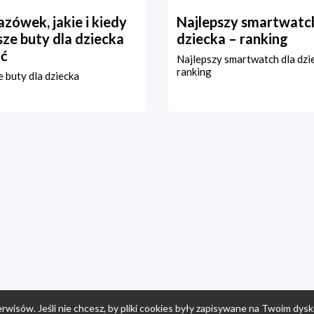
zówek, jakie i kiedy
Najlepszy smartwatch
ze buty dla dziecka
dziecka – ranking
ć
Najlepszy smartwatch dla dzi
ranking
 buty dla dziecka
rwisów. Jeśli nie chcesz, by pliki cookies były zapisywane na Twoim dysk