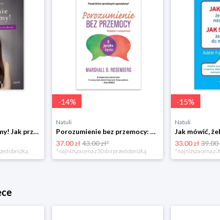
-
14
%
-
15
%
Natuli
Natuli
Już się nie rozumiemy! Jak przeżyć czas trzaskających drzwi Esprit
Porozumienie bez przemocy: o języku życia Czarna owca
37.00 zł
43.00 zł*
33.00 zł
39.00 
rzed obniżką
*najniższa cena z 30 dni przed obniżką
*najniższa cena z 3
ece