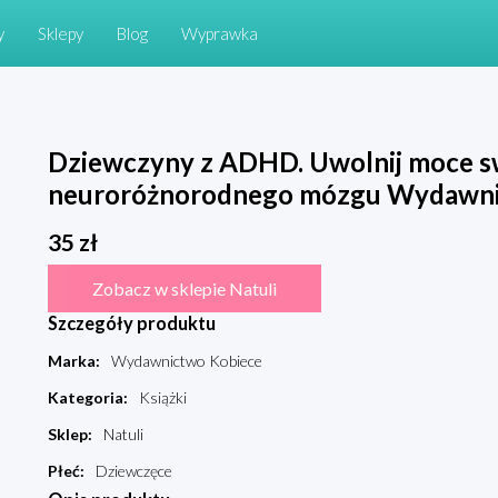
y
Sklepy
Blog
Wyprawka
Dziewczyny z ADHD. Uwolnij moce 
neuroróżnorodnego mózgu Wydawni
35
zł
Zobacz w sklepie Natuli
Szczegóły produktu
Marka
:
Wydawnictwo Kobiece
Kategoria
:
Książki
Sklep
:
Natuli
Płeć
:
Dziewczęce