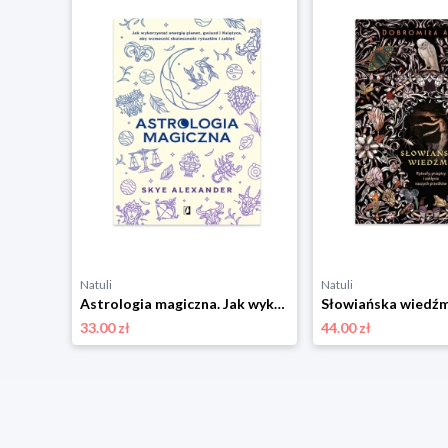
Natuli
Natuli
Genialne jelita. Jak mądrze odżywiać swój „drugi mózg" Wydawnictwo kobiece
Astrologia magiczna. Jak wykorzystać energię planet, gwiazd i Księżyca, aby wzmocnić skuteczność rytuałów i zaklęć Wydawnictwo kobiece
33.00 zł
44.00 zł