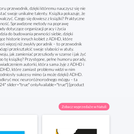
oru przewodnik, dzięki któremu nauczysz się nie
tać swoje unikalne talenty. Książka pokazuje, że
alczyć. Czego się dowiesz z książki? Praktyczne
enność. Sprawdzone metody na poprawę
y dotyczące organizacji pracy i życia
zia do budowania pewności siebie, dzięki
ce historie innych kobiet z ADHD, które
oś więcej niż zwykły poradnik – to przewodnik
g i przekształcić swoje słabości w atuty.
oju, jak zamieniać przeszkody w szanse i jak żyć
ć po tę książkę? Przystępne, pełne humoru porady,
oświadczeniem autorki, która sama żyje z ADHD i
 ADHD, które zamiast problemu widzi w nim
ę i odniosły sukcesy mimo (a może dzięki) ADHD.
i odkryć moc neuroróżnorodnego mózgu – ta
24" slider="true" onlyAvailable="true"] [product
Zobacz wyprzedaże w Natuli