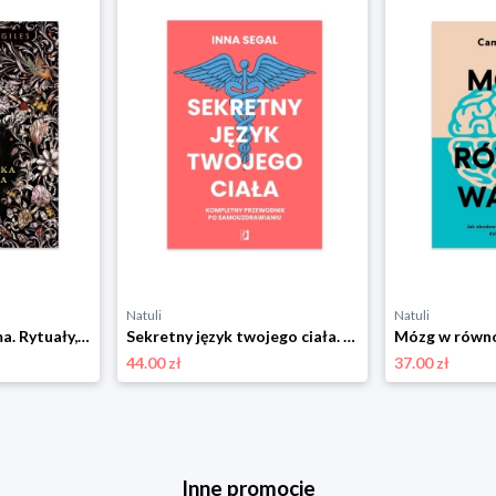
Natuli
Natuli
Słowiańska wiedźma. Rytuały, przepisy i zaklęcia naszych przodków Wydawnictwo kobiece
Sekretny język twojego ciała. Kompletny przewodnik po samouzdrawianiu Wydawnictwo kobiece
44.00 zł
37.00 zł
Inne promocje