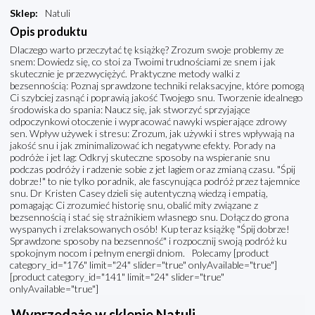
Sklep
:
Natuli
Opis produktu
Dlaczego warto przeczytać tę książkę? Zrozum swoje problemy ze
snem: Dowiedz się, co stoi za Twoimi trudnościami ze snem i jak
skutecznie je przezwyciężyć. Praktyczne metody walki z
bezsennością: Poznaj sprawdzone techniki relaksacyjne, które pomogą
Ci szybciej zasnąć i poprawią jakość Twojego snu. Tworzenie idealnego
środowiska do spania: Naucz się, jak stworzyć sprzyjające
odpoczynkowi otoczenie i wypracować nawyki wspierające zdrowy
sen. Wpływ używek i stresu: Zrozum, jak używki i stres wpływają na
jakość snu i jak zminimalizować ich negatywne efekty. Porady na
podróże i jet lag: Odkryj skuteczne sposoby na wspieranie snu
podczas podróży i radzenie sobie z jet lagiem oraz zmianą czasu. "Śpij
dobrze!" to nie tylko poradnik, ale fascynująca podróż przez tajemnice
snu. Dr Kristen Casey dzieli się autentyczną wiedzą i empatią,
pomagając Ci zrozumieć historię snu, obalić mity związane z
bezsennością i stać się strażnikiem własnego snu. Dołącz do grona
wyspanych i zrelaksowanych osób! Kup teraz książkę "Śpij dobrze!
Sprawdzone sposoby na bezsenność" i rozpocznij swoją podróż ku
spokojnym nocom i pełnym energii dniom. Polecamy [product
category_id="176" limit="24" slider="true" onlyAvailable="true"]
[product category_id="141" limit="24" slider="true"
onlyAvailable="true"]
Wyprzedaże w sklepie Natuli