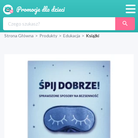
Promocje
Strona Główna
>
Produkty
>
Edukacja
>
Książki
Produkty
Sklepy
Blog
Wyprawka