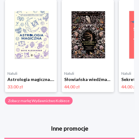
Natuli
Natuli
Natuli
Astrologia magiczna. Jak wykorzystać energię planet, gwiazd i Księżyca, aby wzmocnić skuteczność rytuałów i zaklęć Wydawnictwo kobiece
Słowiańska wiedźma. Rytuały, przepisy i zaklęcia naszych przodków Wydawnictwo kobiece
33.00 zł
44.00 zł
44.00 zł
Zobacz markę Wydawnictwo Kobiece
Inne promocje