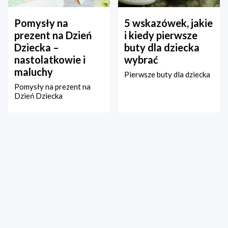
Pomysły na
5 wskazówek, jakie
prezent na Dzień
i kiedy pierwsze
Dziecka –
buty dla dziecka
nastolatkowie i
wybrać
maluchy
Pierwsze buty dla dziecka
Pomysły na prezent na
Dzień Dziecka