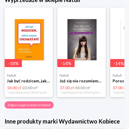
-
18
%
-
14
%
-
14
%
Natuli
Natuli
Natuli
Jak być rodzicem, jakim zawsze chciałeś być Media rodzina
Już się nie rozumiemy! Jak przeżyć czas trzaskających drzwi Esprit
18.00 zł
22.00 zł*
37.00 zł
43.00 zł*
37.00 zł
*najniższa cena z 30 dni przed obniżką
*najniższa cena z 30 dni przed obniżką
Zobacz wyprzedaże w Natuli
Inne produkty marki Wydawnictwo Kobiece