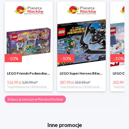
-
10
%
-
10
%
-
10
%
LEGO Friends Podwodna Frajda w super cenie
LEGO Super Heroes Bitwa powietrzna w super cenie
116.99 zł
129.99 zł*
287.99 zł
319.99 zł*
202.49 zł
*najniższa cena z 30 dni przed obniżką
*najniższa cena z 30 dni przed obniżką
Zobacz promocje w Planeta Klocków
Inne promocje