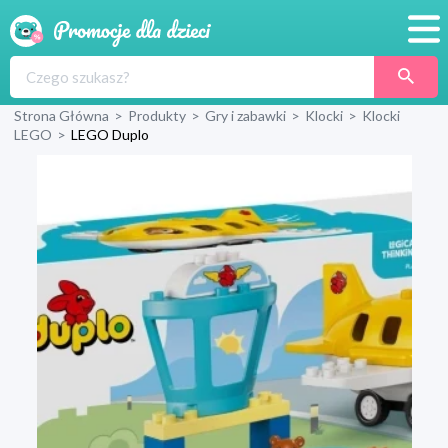
Promocje
Strona Główna
>
Produkty
>
Gry i zabawki
>
Klocki
>
Klocki
Produkty
LEGO
>
LEGO Duplo
Sklepy
Blog
Wyprawka