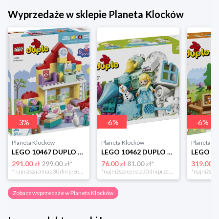
Wyprzedaże w sklepie Planeta Klocków
-
3
%
-
6
%
-
6
%
Planeta Klocków
Planeta Klocków
Planeta K
LEGO 10467 DUPLO Dom rodzinny Lego
LEGO 10462 DUPLO Kraina lodu: Kreatywne pudełko z Elzą i Olafem Lego
291.00 zł
299.00 zł*
76.00 zł
81.00 zł*
319.00 z
*najniższa cena z 30 dni przed obniżką
*najniższa cena z 30 dni przed obniżką
Zobacz wyprzedaże w Planeta Klocków