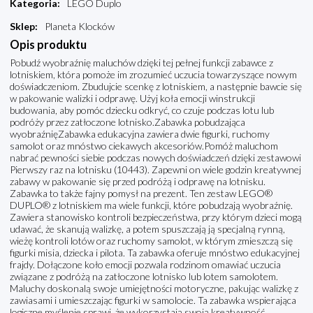
Kategoria
:
LEGO Duplo
Sklep
:
Planeta Klocków
Opis produktu
Pobudź wyobraźnię maluchów dzięki tej pełnej funkcji zabawce z
lotniskiem, która pomoże im zrozumieć uczucia towarzyszące nowym
doświadczeniom. Zbudujcie scenkę z lotniskiem, a następnie bawcie się
w pakowanie walizki i odprawę. Użyj koła emocji winstrukcji
budowania, aby pomóc dziecku odkryć, co czuje podczas lotu lub
podróży przez zatłoczone lotnisko.Zabawka pobudzająca
wyobraźnięZabawka edukacyjna zawiera dwie figurki, ruchomy
samolot oraz mnóstwo ciekawych akcesoriów.Pomóż maluchom
nabrać pewności siebie podczas nowych doświadczeń dzięki zestawowi
Pierwszy raz na lotnisku (10443). Zapewni on wiele godzin kreatywnej
zabawy w pakowanie się przed podróżą i odprawę na lotnisku.
Zabawka to także fajny pomysł na prezent. Ten zestaw LEGO®
DUPLO® z lotniskiem ma wiele funkcji, które pobudzają wyobraźnię.
Zawiera stanowisko kontroli bezpieczeństwa, przy którym dzieci mogą
udawać, że skanują walizkę, a potem spuszczają ją specjalną rynną,
wieżę kontroli lotów oraz ruchomy samolot, w którym zmieszczą się
figurki misia, dziecka i pilota. Ta zabawka oferuje mnóstwo edukacyjnej
frajdy. Dołączone koło emocji pozwala rodzinom omawiać uczucia
związane z podróżą na zatłoczone lotnisko lub lotem samolotem.
Maluchy doskonalą swoje umiejętności motoryczne, pakując walizkę z
zawiasami i umieszczając figurki w samolocie. Ta zabawka wspierająca
logiczne myślenie sprawi, że wykorzystają swoją kreatywność,