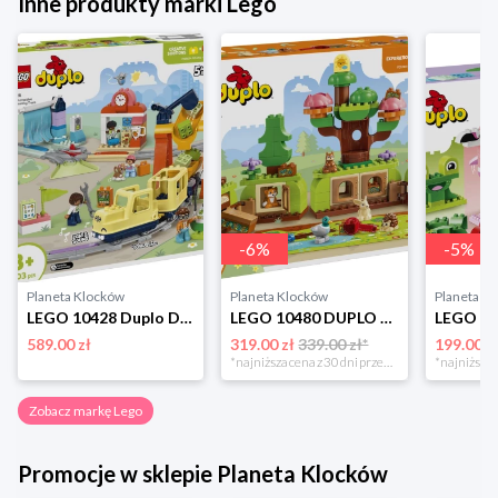
Inne produkty marki Lego
-
6
%
-
5
%
Planeta Klocków
Planeta Klocków
Planeta K
LEGO 10428 Duplo Duży interaktywny pociąg miejski Lego
LEGO 10480 DUPLO Las odkrywców z dzikimi zwierzętami Lego
589.00 zł
319.00 zł
339.00 zł*
199.00 z
*najniższa cena z 30 dni przed obniżką
Zobacz markę Lego
Promocje w sklepie Planeta Klocków