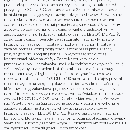
przechodząc przez każdy etap podróży, aby stać się bohaterem własnej
przygody LEGO DUPLO. Zestaw zawiera 23 elementy.• Zestaw z
lotniskiem pobudzający wyobraźnię — dzięki zestawowi Pierwszy raz
na lotnisku, który zawiera zabawkowy samolot ze zdejmowanym
dachem, przedszkolaki poznają emocje związane z podróżowaniem•
Zabawka do odgrywania ról dla dzieci w wieku przedszkolnym —
zestaw zawiera figurki dziecka i pilota oraz misia LEGO® DUPLO®,
dzięki czemu dzieci mogą odgrywać rozmaite historie• Mnóstwo
kreatywnych zabawek — zestaw umożliwia maluchom kreatywną
zabawę, podczas której mogą przepuszczać bagaż przez skaner,
posyłać go w dół specjalną rynną lub wyobrażać sobie, że są
kontrolerami lotów na wieży• Zabawka edukacyjna dla
przedszkolaków — ta zabawka umożliwia rodzinom odkrywanie uczuć
dzieci związanych z lataniem i lotniskami, a jednocześnie pomaga
maluchom rozwijać logiczne myślenie i koordynację wzrokowo-
ruchową• Lotnisko LEGO® DUPLO® na prezent — to fajny prezent
urodzinowy lub na specjalną okazję dla dzieci w wieku od dwóch lat,
które uwielbiają zabawkowe pojazdy• Nauka przez zabawę — aby
poznać inne emocje związane z pierwszymi doświadczeniami, sprawdź
zestaw LEGO® DUPLO® Town Karetka z kierowcą oraz Pierwszy
raz: Wizyta u lekarza (sprzedawane osobno)• Starannie wykonane
zabawki edukacyjne dla ciekawych świata przedszkolaków —
kreatywne zabawki LEGO® DUPLO® zawierają ciekawe historie i
bohaterów, którzy pomagają maluchom zrozumieć otaczający je świat•
Wymiary — ruchomy samolot w tym 23-elementowym zestawie ma 10
cm wysokości, 18 cm długości i 18 cm szerokości