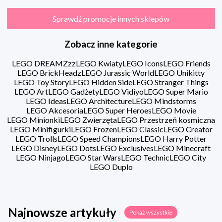
Sprawdź promocje innych sklepów
Zobacz inne kategorie
LEGO DREAMZzz
LEGO Kwiaty
LEGO Icons
LEGO Friends
LEGO BrickHeadz
LEGO Jurassic World
LEGO Unikitty
LEGO Toy Story
LEGO Hidden Side
LEGO Stranger Things
LEGO Art
LEGO Gadżety
LEGO Vidiyo
LEGO Super Mario
LEGO Ideas
LEGO Architecture
LEGO Mindstorms
LEGO Akcesoria
LEGO Super Heroes
LEGO Movie
LEGO Minionki
LEGO Zwierzęta
LEGO Przestrzeń kosmiczna
LEGO Minifigurki
LEGO Frozen
LEGO Classic
LEGO Creator
LEGO Trolls
LEGO Speed Champions
LEGO Harry Potter
LEGO Disney
LEGO Dots
LEGO Exclusives
LEGO Minecraft
LEGO Ninjago
LEGO Star Wars
LEGO Technic
LEGO City
LEGO Duplo
Najnowsze artykuły
Pokaż wszystkie