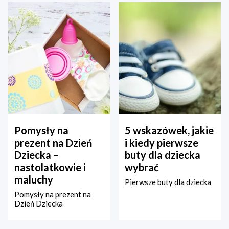
Pomysły na
5 wskazówek, jakie
prezent na Dzień
i kiedy pierwsze
Dziecka –
buty dla dziecka
nastolatkowie i
wybrać
maluchy
Pierwsze buty dla dziecka
Pomysły na prezent na
Dzień Dziecka